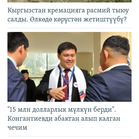
Кыргызстан кремацияга расмий тыюу
салды. Өлкөдө көрүстөн жетиштүүбү?
"15 млн долларлык мүлкүн берди".
Конгантиевди абактан алып калган
чечим