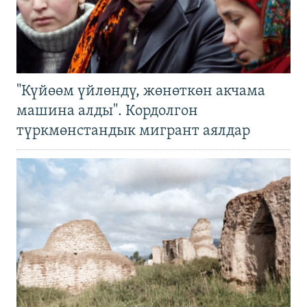
"Күйөөм үйлөндү, жөнөткөн акчама
машина алды". Кордолгон
түркмөнстандык мигрант аялдар