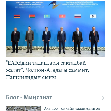
"ЕАЭБдин талаптары сакталбай
жатат". Чолпон-Атадагы саммит,
Пашиняндын сыны
Блог - Миңсанат
Ала-Тоо – онлайн таалимдин эл