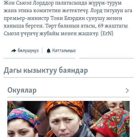
Жон Сьюэл Лорддор палатасында жүрүм-турум
жана этика комитетин жетектечү. Лорд титулун ага
премьер-министр Тони Блэрдин сунушу менен
ханыша берген. Төрт баланын атасы, 69 жаштагы
Сьюэл үчүнчү жубайы менен жашачу. (ErN)
Бөлүшүңүз
Катталыңыз
Дагы кызыктуу баяндар
Окуялар