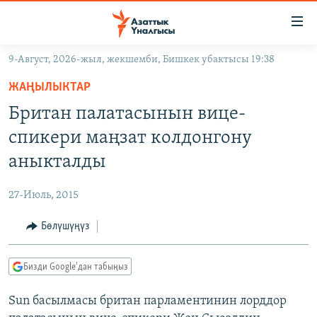
Линктер
Мазмунга
өтүңүз
9-Август, 2026-жыл, жекшемби, Бишкек убактысы 19:38
Навигацияга
ЖАҢЫЛЫКТАР
өтүңүз
ЖАҢЫЛЫКТАР
КЫРГЫЗСТАН
Издөөгө
Британ палатасынын вице-
салыңыз
ДҮЙНӨ
КЫРГЫЗСТАН
спикери маңзат колдонгону
УКРАИНА
САЯСАТ
ДҮЙНӨ
аныкталды
АТАЙЫН ИЛИКТӨӨ
ЭКОНОМИКА
БОРБОР АЗИЯ
27-Июль, 2015
ТВ ПРОГРАММАЛАР
МАДАНИЯТ
Бөлүшүңүз
ПОДКАСТ
БҮГҮН АЗАТТЫКТА
ӨЗГӨЧӨ ПИКИР
ЭКСПЕРТТЕР ТАЛДАЙТ
Бизди Google'дан табыңыз
БИЗ ЖАНА ДҮЙНӨ
Русский
Sun басылмасы британ парламентинин лорддор
ДАНИСТЕ