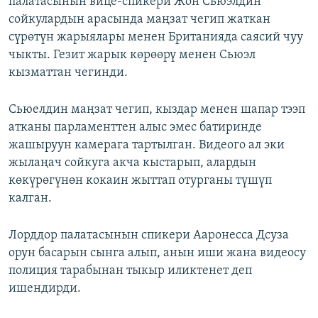
палатасынын вице-спикери Жон Сьюэлдин
ОНЛАЙН ШЕРИНЕ
ЭЖЕ-СИҢДИЛЕР
сойкулардын арасында маңзат чегип жаткан
сүрөтүн жарыялары менен Британияда саясий чуу
АЗАТТЫК+
чыкты. Гезит жарык көрөөрү менен Сьюэл
ЫҢГАЙСЫЗ СУРООЛОР
кызматтан чегинди.
ЭЕ/АРнун бардык сайттары
Сьюелдин маңзат чегип, кыздар менен шапар тээп
атканы парламенттен алыс эмес батиринде
жашыруун камерага тартылган. Видеого ал эки
жылаңач сойкуга акча кыстарып, алардын
көкүрөгүнөн кокаин жыттап отурганы түшүп
калган.
Лорддор палатасынын спикери Ааронесса Дсуза
орун басарын сынга алып, анын иши жана видеосу
полиция тарабынан тыкыр иликтенет деп
ишендирди.