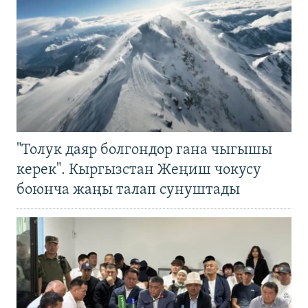
"Толук даяр болгондор гана чыгышы
керек". Кыргызстан Жеңиш чокусу
боюнча жаңы талап сунуштады