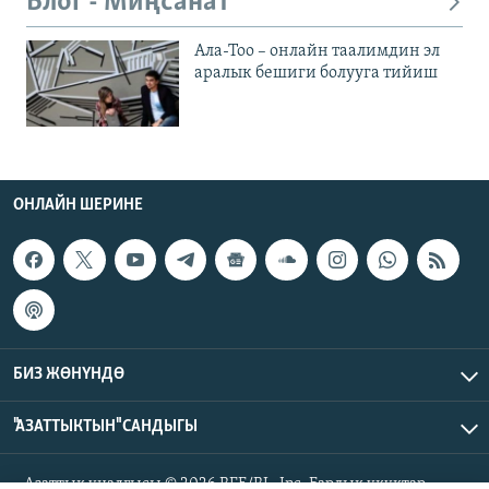
Блог - Миңсанат
Ала-Тоо – онлайн таалимдин эл
аралык бешиги болууга тийиш
ОНЛАЙН ШЕРИНЕ
БИЗ ЖӨНҮНДӨ
"АЗАТТЫКТЫН" САНДЫГЫ
Азаттык үналгысы © 2026 RFE/RL, Inc. Бардык укуктар