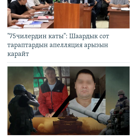
"75чилердин каты": Шаардык сот
тараптардын апелляция арызын
карайт