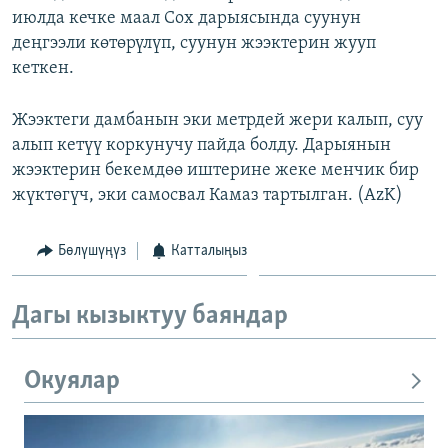
июлда кечке маал Сох дарыясында суунун
ОНЛАЙН ШЕРИНЕ
ЭЖЕ-СИҢДИЛЕР
деңгээли көтөрүлүп, суунун жээктерин жууп
АЗАТТЫК+
кеткен.
ЫҢГАЙСЫЗ СУРООЛОР
Жээктеги дамбанын эки метрдей жери калып, суу
алып кетүү коркунучу пайда болду. Дарыянын
ЭЕ/АРнун бардык сайттары
жээктерин бекемдөө иштерине жеке менчик бир
жүктөгүч, эки самосвал Камаз тартылган. (AzK)
Бөлүшүңүз
Катталыңыз
Дагы кызыктуу баяндар
Окуялар