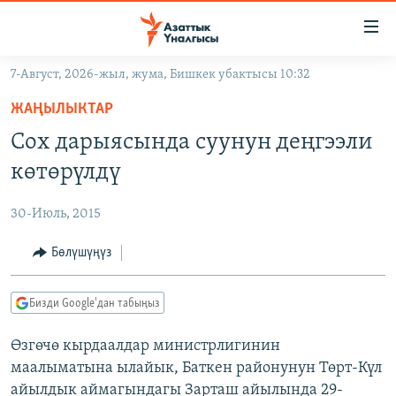
Линктер
Мазмунга
өтүңүз
7-Август, 2026-жыл, жума, Бишкек убактысы 10:32
Навигацияга
ЖАҢЫЛЫКТАР
өтүңүз
ЖАҢЫЛЫКТАР
КЫРГЫЗСТАН
Издөөгө
Сох дарыясында суунун деңгээли
салыңыз
ДҮЙНӨ
КЫРГЫЗСТАН
көтөрүлдү
УКРАИНА
САЯСАТ
ДҮЙНӨ
30-Июль, 2015
АТАЙЫН ИЛИКТӨӨ
ЭКОНОМИКА
БОРБОР АЗИЯ
ТВ ПРОГРАММАЛАР
Бөлүшүңүз
МАДАНИЯТ
ПОДКАСТ
БҮГҮН АЗАТТЫКТА
Бизди Google'дан табыңыз
ӨЗГӨЧӨ ПИКИР
ЭКСПЕРТТЕР ТАЛДАЙТ
Өзгөчө кырдаалдар министрлигинин
БИЗ ЖАНА ДҮЙНӨ
Русский
маалыматына ылайык, Баткен районунун Төрт-Күл
ДАНИСТЕ
айылдык аймагындагы Зарташ айылында 29-