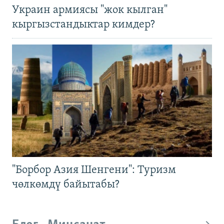
Украин армиясы "жок кылган"
кыргызстандыктар кимдер?
"Борбор Азия Шенгени": Туризм
чөлкөмдү байытабы?