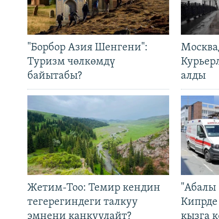
"Борбор Азия Шенгени":
Москва
Туризм чөлкөмдү
Курьер
байытабы?
алды
Жетим-Тоо: Темир кендин
"Абалы 
тегерегиндеги талкуу
Кипрде
эмнени каңкуулайт?
кызга к