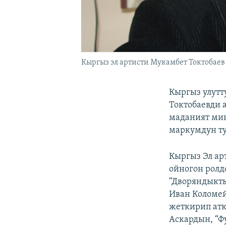
Кыргыз эл артисти Мукамбет Токтобаев
Кыргыз улутт
Токтобаевди 
маданият мин
маркумдун ту
Кыргыз Эл ар
ойногон ролд
“Дворяндыкты
Иван Коломей
жеткирип атк
Аскардын, “Ф