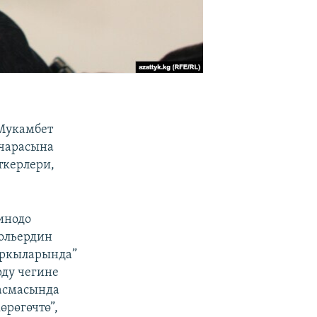
 Мукамбет
-чарасына
ткерлери,
.
инодо
Мольердин
ыркыларында”
рду чегине
тасмасында
өрөгөчтө”,