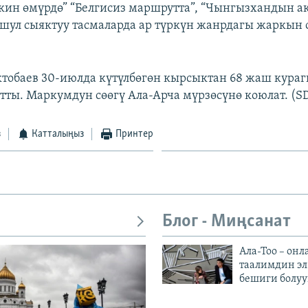
ркин өмүрдө” “Белгисиз маршрутта”, “Чынгызхандын ак
шул сыяктуу тасмаларда ар түркүн жанрдагы жаркын 
тобаев 30-июлда күтүлбөгөн кырсыктан 68 жаш кура
тты. Маркумдун сөөгү Ала-Арча мүрзөсүнө коюлат. (S
з
Катталыңыз
Принтер
Блог - Миңсанат
Ала-Тоо – онл
таалимдин эл
бешиги болуу