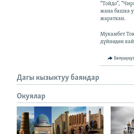
“Тойдо”, “Чи
жана башка у
жараткан.
Мукамбет Ток
дүйнөдөн кай
Бөлүшүңү
Дагы кызыктуу баяндар
Окуялар