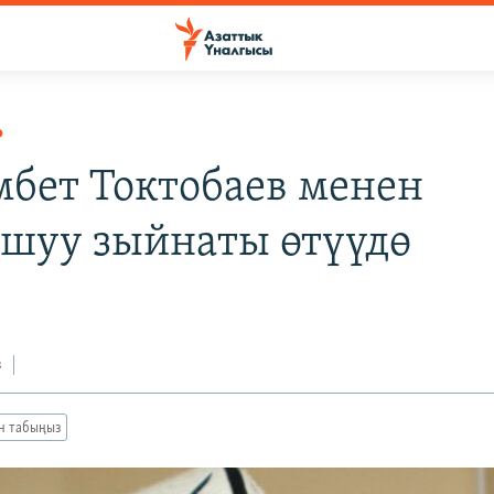
Р
бет Токтобаев менен
шуу зыйнаты өтүүдө
з
ан табыңыз