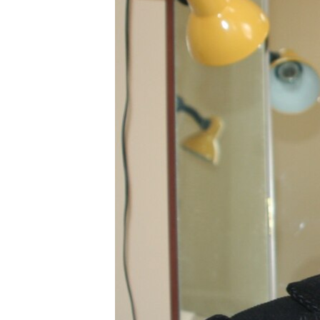
ЭЖЕ-СИҢДИЛЕР
АЗАТТЫК+
ЫҢГАЙСЫЗ СУРООЛОР