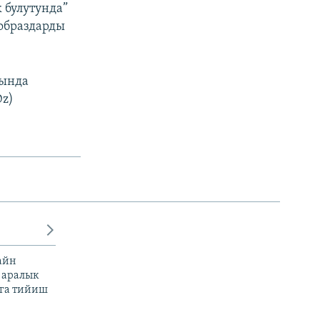
 булутунда”
образдарды
гында
Dz)
айн
 аралык
га тийиш