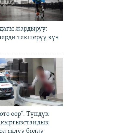
дагы жардыруу:
лерди текшерүү күч
өтө оор". Түндүк
 кыргызстандык
ол салуу болду