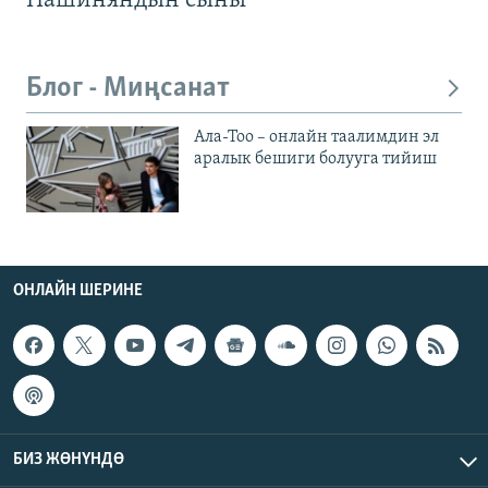
Пашиняндын сыны
Блог - Миңсанат
Ала-Тоо – онлайн таалимдин эл
аралык бешиги болууга тийиш
ОНЛАЙН ШЕРИНЕ
БИЗ ЖӨНҮНДӨ