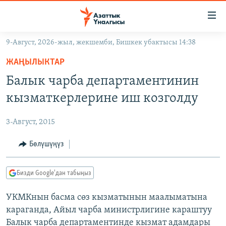
Линктер
Мазмунга
өтүңүз
9-Август, 2026-жыл, жекшемби, Бишкек убактысы 14:38
Навигацияга
ЖАҢЫЛЫКТАР
өтүңүз
ЖАҢЫЛЫКТАР
КЫРГЫЗСТАН
Издөөгө
Балык чарба департаментинин
салыңыз
ДҮЙНӨ
КЫРГЫЗСТАН
кызматкерлерине иш козголду
УКРАИНА
САЯСАТ
ДҮЙНӨ
3-Август, 2015
АТАЙЫН ИЛИКТӨӨ
ЭКОНОМИКА
БОРБОР АЗИЯ
ТВ ПРОГРАММАЛАР
Бөлүшүңүз
МАДАНИЯТ
ПОДКАСТ
БҮГҮН АЗАТТЫКТА
Бизди Google'дан табыңыз
ӨЗГӨЧӨ ПИКИР
ЭКСПЕРТТЕР ТАЛДАЙТ
УКМКнын басма сөз кызматынын маалыматына
БИЗ ЖАНА ДҮЙНӨ
Русский
караганда, Айыл чарба министрлигине караштуу
ДАНИСТЕ
Балык чарба департаментинде кызмат адамдары