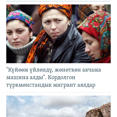
"Күйөөм үйлөндү, жөнөткөн акчама
машина алды". Кордолгон
түркмөнстандык мигрант аялдар