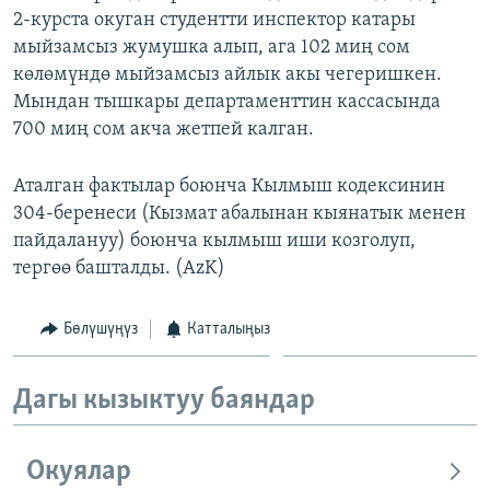
2-курста окуган студентти инспектор катары
ОНЛАЙН ШЕРИНЕ
ЭЖЕ-СИҢДИЛЕР
мыйзамсыз жумушка алып, ага 102 миң сом
АЗАТТЫК+
көлөмүндө мыйзамсыз айлык акы чегеришкен.
ЫҢГАЙСЫЗ СУРООЛОР
Мындан тышкары департаменттин кассасында
700 миң сом акча жетпей калган.
ЭЕ/АРнун бардык сайттары
Аталган фактылар боюнча Кылмыш кодексинин
304-беренеси (Кызмат абалынан кыянатык менен
пайдалануу) боюнча кылмыш иши козголуп,
тергөө башталды. (AzK)
Бөлүшүңүз
Катталыңыз
Дагы кызыктуу баяндар
Окуялар