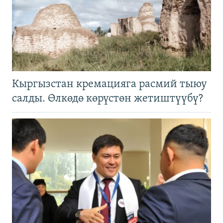
Кыргызстан кремацияга расмий тыюу
салды. Өлкөдө көрүстөн жетиштүүбү?