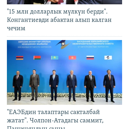
"15 млн долларлык мүлкүн берди".
Конгантиевди абактан алып калган
чечим
"ЕАЭБдин талаптары сакталбай
жатат". Чолпон-Атадагы саммит,