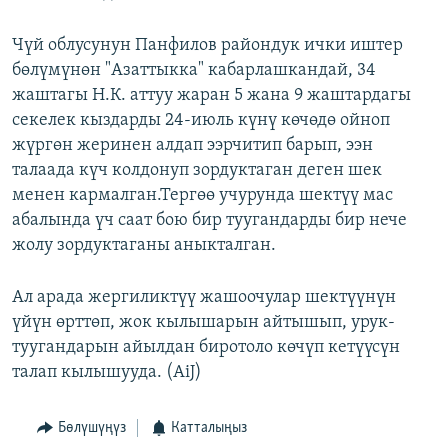
ОНЛАЙН ШЕРИНЕ
ЭЖЕ-СИҢДИЛЕР
Чүй облусунун Панфилов райондук ички иштер
АЗАТТЫК+
бөлүмүнөн "Азаттыкка" кабарлашкандай, 34
ЫҢГАЙСЫЗ СУРООЛОР
жаштагы Н.К. аттуу жаран 5 жана 9 жаштардагы
секелек кыздарды 24-июль күнү көчөдө ойноп
жүргөн жеринен алдап ээрчитип барып, ээн
ЭЕ/АРнун бардык сайттары
талаада күч колдонуп зордуктаган деген шек
менен кармалган.Тергөө учурунда шектүү мас
абалында үч саат бою бир туугандарды бир нече
жолу зордуктаганы аныкталган.
Ал арада жергиликтүү жашоочулар шектүүнүн
үйүн өрттөп, жок кылышарын айтышып, урук-
туугандарын айылдан биротоло көчүп кетүүсүн
талап кылышууда. (AiJ)
Бөлүшүңүз
Катталыңыз