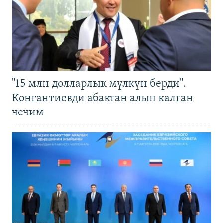
"15 млн долларлык мүлкүн берди".
Конгантиевди абактан алып калган
чечим