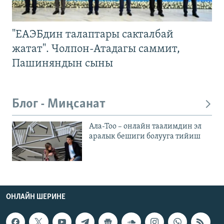
"ЕАЭБдин талаптары сакталбай
жатат". Чолпон-Атадагы саммит,
Пашиняндын сыны
Блог - Миңсанат
Ала-Тоо – онлайн таалимдин эл
аралык бешиги болууга тийиш
ОНЛАЙН ШЕРИНЕ