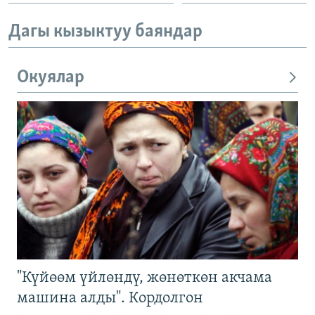
Дагы кызыктуу баяндар
Окуялар
"Күйөөм үйлөндү, жөнөткөн акчама
машина алды". Кордолгон