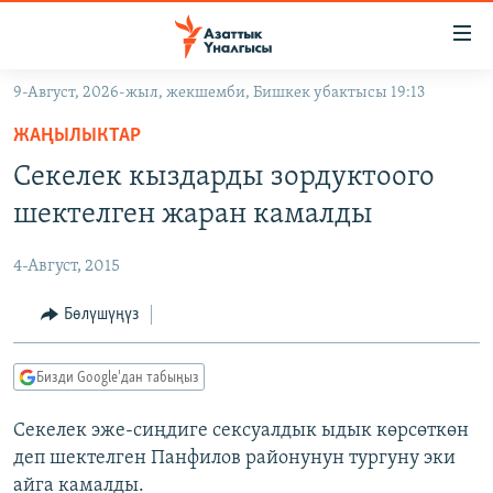
Линктер
Мазмунга
өтүңүз
9-Август, 2026-жыл, жекшемби, Бишкек убактысы 19:13
Навигацияга
ЖАҢЫЛЫКТАР
өтүңүз
ЖАҢЫЛЫКТАР
КЫРГЫЗСТАН
Издөөгө
Секелек кыздарды зордуктоого
салыңыз
ДҮЙНӨ
КЫРГЫЗСТАН
шектелген жаран камалды
УКРАИНА
САЯСАТ
ДҮЙНӨ
4-Август, 2015
АТАЙЫН ИЛИКТӨӨ
ЭКОНОМИКА
БОРБОР АЗИЯ
ТВ ПРОГРАММАЛАР
Бөлүшүңүз
МАДАНИЯТ
ПОДКАСТ
БҮГҮН АЗАТТЫКТА
Бизди Google'дан табыңыз
ӨЗГӨЧӨ ПИКИР
ЭКСПЕРТТЕР ТАЛДАЙТ
Секелек эже-сиңдиге сексуалдык ыдык көрсөткөн
БИЗ ЖАНА ДҮЙНӨ
Русский
деп шектелген Панфилов районунун тургуну эки
ДАНИСТЕ
айга камалды.