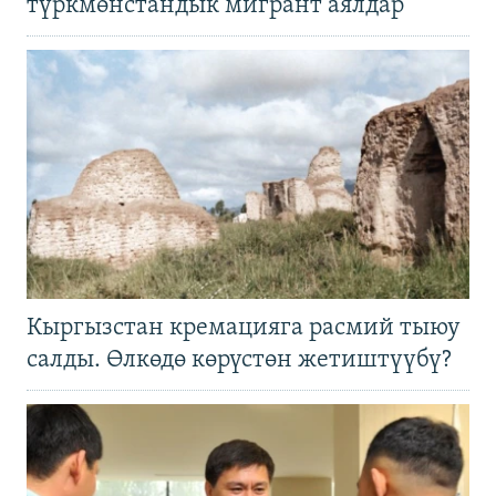
түркмөнстандык мигрант аялдар
Кыргызстан кремацияга расмий тыюу
салды. Өлкөдө көрүстөн жетиштүүбү?