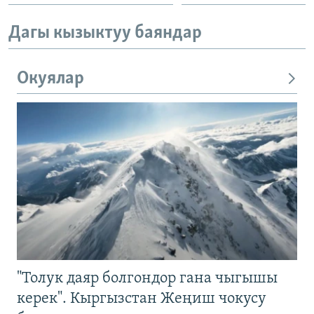
Дагы кызыктуу баяндар
Окуялар
"Толук даяр болгондор гана чыгышы
керек". Кыргызстан Жеңиш чокусу