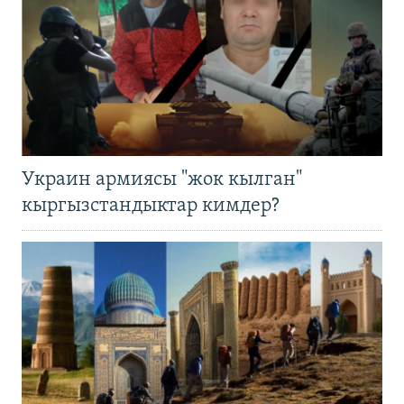
Украин армиясы "жок кылган"
кыргызстандыктар кимдер?