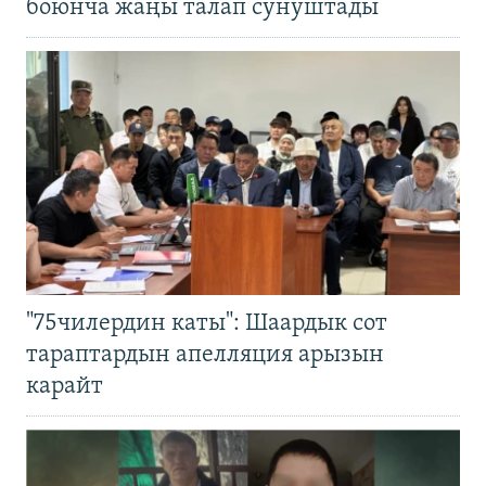
боюнча жаңы талап сунуштады
"75чилердин каты": Шаардык сот
тараптардын апелляция арызын
карайт