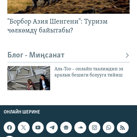
"Борбор Азия Шенгени": Туризм
чөлкөмдү байытабы?
Блог - Миңсанат
Ала-Тоо – онлайн таалимдин эл
аралык бешиги болууга тийиш
ОНЛАЙН ШЕРИНЕ