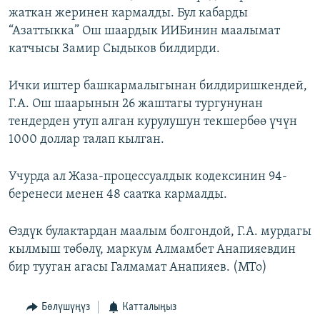
жаткан жеринен кармалды. Бул кабарды
ОНЛАЙН ШЕРИНЕ
ЭЖЕ-СИҢДИЛЕР
“Азаттыкка” Ош шаардык ИИБинин маалымат
АЗАТТЫК+
катчысы Замир Сыдыков билдирди.
ЫҢГАЙСЫЗ СУРООЛОР
Ички иштер башкармалыгынан билдиришкендей,
Г.А. Ош шаарынын 26 жаштагы тургунунан
ЭЕ/АРнун бардык сайттары
тендерден утуп алган курулушун текшербөө үчүн
1000 доллар талап кылган.
Учурда ал Жаза-процессуалдык кодексинин 94-
беренеси менен 48 саатка кармалды.
Өздүк булактардан маалым болгондой, Г.А. мурдагы
кылмыш төбөлү, маркум Алмамбет Анапияевдин
бир тууган агасы Галмамат Анапияев. (МТо)
Бөлүшүңүз
Катталыңыз