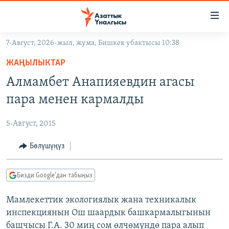
Линктер
Мазмунга
өтүңүз
7-Август, 2026-жыл, жума, Бишкек убактысы 10:38
Навигацияга
ЖАҢЫЛЫКТАР
өтүңүз
ЖАҢЫЛЫКТАР
КЫРГЫЗСТАН
Издөөгө
Алмамбет Анапияевдин агасы
салыңыз
ДҮЙНӨ
КЫРГЫЗСТАН
пара менен кармалды
УКРАИНА
САЯСАТ
ДҮЙНӨ
5-Август, 2015
АТАЙЫН ИЛИКТӨӨ
ЭКОНОМИКА
БОРБОР АЗИЯ
ТВ ПРОГРАММАЛАР
Бөлүшүңүз
МАДАНИЯТ
ПОДКАСТ
БҮГҮН АЗАТТЫКТА
Бизди Google'дан табыңыз
ӨЗГӨЧӨ ПИКИР
ЭКСПЕРТТЕР ТАЛДАЙТ
Мамлекеттик экологиялык жана техникалык
БИЗ ЖАНА ДҮЙНӨ
Русский
инспекциянын Ош шаардык башкармалыгынын
ДАНИСТЕ
башчысы Г.А. 30 миң сом өлчөмүндө пара алып