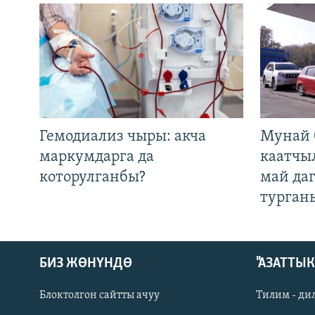
Гемодиализ чыры: акча
Мунай 
маркумдарга да
каатчы
которулганбы?
май да
турган
БИЗ ЖӨНҮНДӨ
"АЗАТТЫ
Блоктолгон сайтты ачуу
Тилим - ди