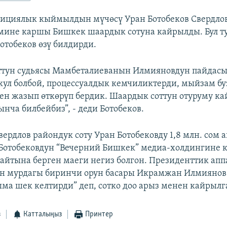
зициялык кыймылдын мүчөсү Уран Ботобеков Свердло
мине каршы Бишкек шаардык сотуна кайрылды. Бул т
отобеков өзү билдирди.
ттун судьясы Мамбеталиеванын Илмияновдун пайдасы
ул болбой, процессуалдык кемчиликтерди, мыйзам бу
ен жазып өткөрүп бердик. Шаардык соттун отуруму ка
нча билбейбиз”, - деди Ботобеков.
ердлов райондук соту Уран Ботобековду 1,8 млн. сом 
Ботобековдун “Вечерний Бишкек” медиа-холдингине 
 сайтына берген маеги негиз болгон. Президенттик ап
н мурдагы биринчи орун басары Икрамжан Илмиянов 
ма шек келтирди” деп, сотко доо арыз менен кайрылг
з
Катталыңыз
Принтер