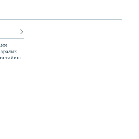
айн
 аралык
га тийиш