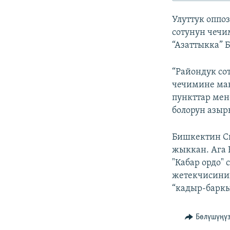
ЭЖЕ-СИҢДИЛЕР
Улуттук оппо
АЗАТТЫК+
сотунун чечи
ЫҢГАЙСЫЗ СУРООЛОР
“Азаттыкка” Б
“Райондук со
чечимине мак
пункттар мен
болорун азыры
Бишкектин Св
жыккан. Ага 
"Кабар ордо"
жетекчисини
“кадыр-баркы
Бөлүшүңү