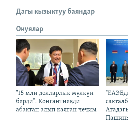
Дагы кызыктуу баяндар
Окуялар
"15 млн долларлык мүлкүн
"ЕАЭБд
берди". Конгантиевди
сакталб
абактан алып калган чечим
Атадаг
Пашин