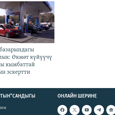
базарындагы
лык: Өкмөт күйүүчү
гы кымбаттай
ын эскертти
КТЫН" САНДЫГЫ
ОНЛАЙН ШЕРИНЕ
лим