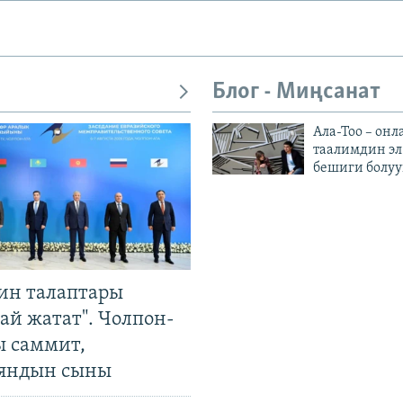
Блог - Миңсанат
Ала-Тоо – онл
таалимдин эл
бешиги болуу
ин талаптары
ай жатат". Чолпон-
ы саммит,
яндын сыны