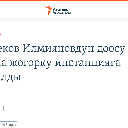
Р
еков Илмияновдун доосу
а жогорку инстанцияга
ылды
з
ан табыңыз