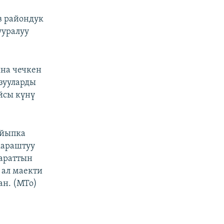
в райондук
ууралуу
на чечкен
зууларды
йсы күнү
айыпка
караштуу
параттын
ал маекти
ан. (МТо)