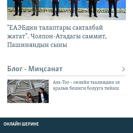
"ЕАЭБдин талаптары сакталбай
жатат". Чолпон-Атадагы саммит,
Пашиняндын сыны
Блог - Миңсанат
Ала-Тоо – онлайн таалимдин эл
аралык бешиги болууга тийиш
ОНЛАЙН ШЕРИНЕ