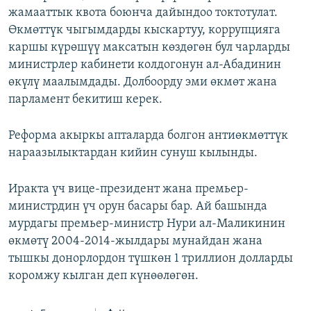
жамааттык квота боюнча дайындоо токтотулат.
ОНЛАЙН ШЕРИНЕ
ЭЖЕ-СИҢДИЛЕР
Өкмөттүк чыгымдарды кыскартуу, коррупцияга
АЗАТТЫК+
каршы күрөшүү максатын көздөгөн бул чарларды
ЫҢГАЙСЫЗ СУРООЛОР
министрлер кабинети колдогонун ал-Абадинин
өкүлү маалымдады. Долбоорду эми өкмөт жана
парламент бекитиш керек.
ЭЕ/АРнун бардык сайттары
Реформа акыркы апталарда болгон антиөкмөттүк
нараазылыктардан кийин сунуш кылынды.
Иракта үч вице-президент жана премьер-
министрдин үч орун басары бар. Ай башында
мурдагы премьер-министр Нури ал-Маликинин
өкмөтү 2004-2014-жылдары мунайдан жана
тышкы донорлордон түшкөн 1 триллион долларды
коромжу кылган деп күнөөлөгөн.