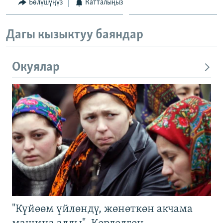
Бөлүшүңүз
Катталыңыз
Дагы кызыктуу баяндар
Окуялар
"Күйөөм үйлөндү, жөнөткөн акчама