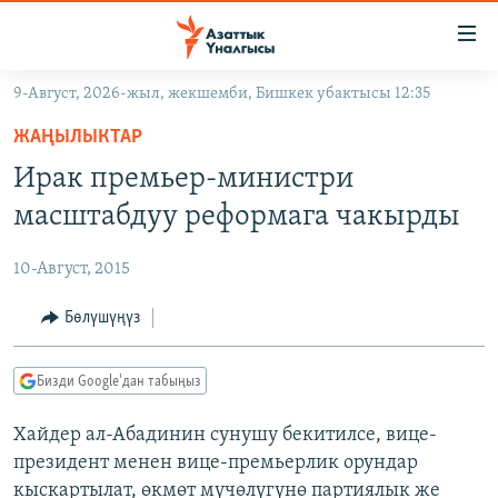
Линктер
Мазмунга
өтүңүз
9-Август, 2026-жыл, жекшемби, Бишкек убактысы 12:35
Навигацияга
ЖАҢЫЛЫКТАР
өтүңүз
ЖАҢЫЛЫКТАР
КЫРГЫЗСТАН
Издөөгө
Ирак премьер-министри
салыңыз
ДҮЙНӨ
КЫРГЫЗСТАН
масштабдуу реформага чакырды
УКРАИНА
САЯСАТ
ДҮЙНӨ
10-Август, 2015
АТАЙЫН ИЛИКТӨӨ
ЭКОНОМИКА
БОРБОР АЗИЯ
ТВ ПРОГРАММАЛАР
Бөлүшүңүз
МАДАНИЯТ
ПОДКАСТ
БҮГҮН АЗАТТЫКТА
Бизди Google'дан табыңыз
ӨЗГӨЧӨ ПИКИР
ЭКСПЕРТТЕР ТАЛДАЙТ
Хайдер ал-Абадинин сунушу бекитилсе, вице-
БИЗ ЖАНА ДҮЙНӨ
Русский
президент менен вице-премьерлик орундар
ДАНИСТЕ
кыскартылат, өкмөт мүчөлүгүнө партиялык же