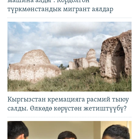
машина алды". Кордолгон
түркмөнстандык мигрант аялдар
Кыргызстан кремацияга расмий тыюу
салды. Өлкөдө көрүстөн жетиштүүбү?