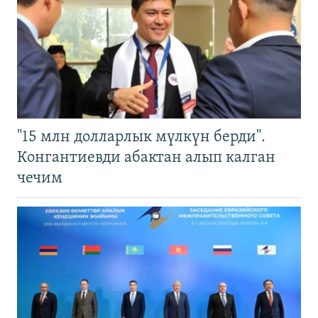
"15 млн долларлык мүлкүн берди".
Конгантиевди абактан алып калган
чечим