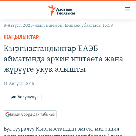
Линктер
Мазмунга
өтүңүз
8-Август, 2026-жыл, ишемби, Бишкек убактысы 16:59
Навигацияга
ЖАҢЫЛЫКТАР
өтүңүз
ЖАҢЫЛЫКТАР
КЫРГЫЗСТАН
Издөөгө
Кыргызстандыктар ЕАЭБ
салыңыз
ДҮЙНӨ
КЫРГЫЗСТАН
аймагында эркин иштөөгө жана
УКРАИНА
САЯСАТ
ДҮЙНӨ
жүрүүгө укук алышты
АТАЙЫН ИЛИКТӨӨ
ЭКОНОМИКА
БОРБОР АЗИЯ
11-Август, 2015
ТВ ПРОГРАММАЛАР
МАДАНИЯТ
Бөлүшүңүз
ПОДКАСТ
БҮГҮН АЗАТТЫКТА
ӨЗГӨЧӨ ПИКИР
ЭКСПЕРТТЕР ТАЛДАЙТ
Бизди Google'дан табыңыз
БИЗ ЖАНА ДҮЙНӨ
Русский
Бул тууралуу Кыргызстандын эмгек, миграция
ДАНИСТЕ