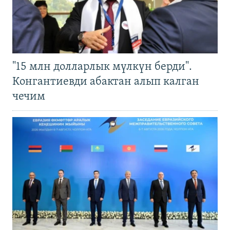
"15 млн долларлык мүлкүн берди".
Конгантиевди абактан алып калган
чечим