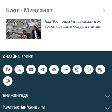
Блог - Миңсанат
Ала-Тоо – онлайн таалимдин эл
аралык бешиги болууга тийиш
ОНЛАЙН ШЕРИНЕ
БИЗ ЖӨНҮНДӨ
"АЗАТТЫКТЫН" САНДЫГЫ