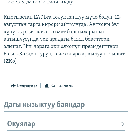
стажысы да сакталмай болду.
Кыргызстан ЕАЭБга толук кандуу мүчө болуп, 12-
августтан тарта кирери айтылууда. Анткени бул
күнү кыргыз-казак өкмөт башчыларынын
катышуусунда чек арадагы бажы бекеттери
алынат. Иш-чарага эки өлкөнүн президенттери
Ысык-Көлдөн туруп, телекөпүрө аркылуу катышат.
(ZKo)
Бөлүшүңүз
Катталыңыз
Дагы кызыктуу баяндар
Окуялар