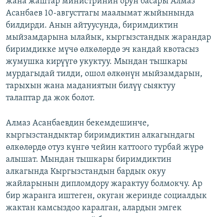
жана жаштар министринин орун басары Алмаз
ОНЛАЙН ШЕРИНЕ
ЭЖЕ-СИҢДИЛЕР
Асанбаев 10-августтагы маалымат жыйынында
билдирди. Анын айтуусунда, биримдиктин
АЗАТТЫК+
мыйзамдарына ылайык, кыргызстандык жарандар
ЫҢГАЙСЫЗ СУРООЛОР
биримдикке мүчө өлкөлөрдө эч кандай квотасыз
жумушка кирүүгө укуктуу. Мындан тышкары
мурдагыдай тилди, ошол өлкөнүн мыйзамдарын,
ЭЕ/АРнун бардык сайттары
тарыхын жана маданиятын билүү сыяктуу
талаптар да жок болот.
Алмаз Асанбаевдин бекемдешинче,
кыргызстандыктар биримдиктин алкагындагы
өлкөлөрдө отуз күнгө чейин каттоого турбай жүрө
алышат. Мындан тышкары биримдиктин
алкагында Кыргызстандын бардык окуу
жайларынын дипломдору жарактуу болмокчу. Ар
бир жаранга иштеген, окуган жеринде социалдык
жактан камсыздоо каралган, алардын эмгек