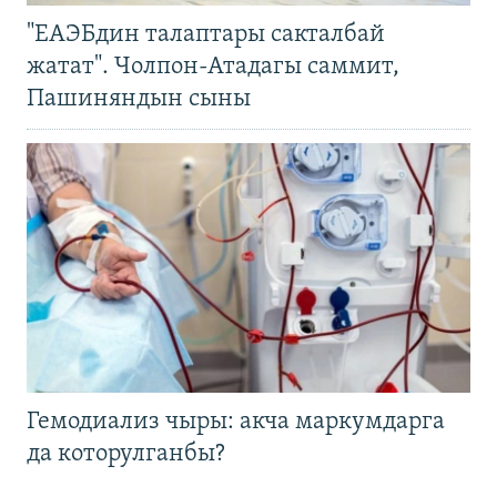
"ЕАЭБдин талаптары сакталбай
жатат". Чолпон-Атадагы саммит,
Пашиняндын сыны
Гемодиализ чыры: акча маркумдарга
да которулганбы?