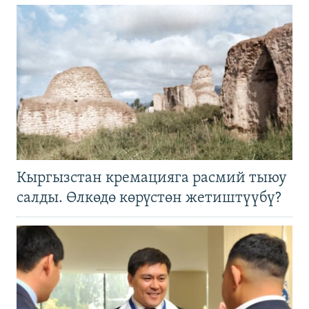
Кыргызстан кремацияга расмий тыюу
салды. Өлкөдө көрүстөн жетиштүүбү?