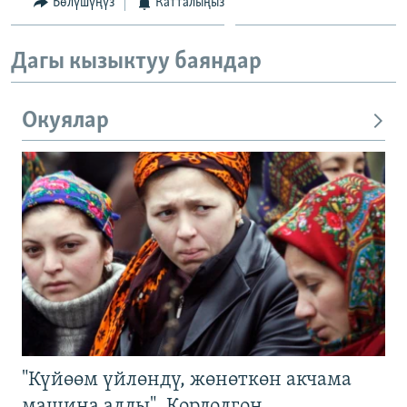
Бөлүшүңүз
Катталыңыз
Дагы кызыктуу баяндар
Окуялар
"Күйөөм үйлөндү, жөнөткөн акчама
машина алды". Кордолгон