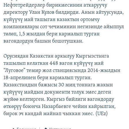
Нефтетрейдерлер бирикмесинин аткаруучу
ОНЛАЙН ШЕРИНЕ
ЭЖЕ-СИҢДИЛЕР
директору Улан Кулов билдирди. Анын айтуусунда,
АЗАТТЫК+
күйүүчү май ташыган казактын ортомчу
ЫҢГАЙСЫЗ СУРООЛОР
компаниялары сот чечиминин негизинде айыппул
төлөп, 1,5 жылдан бери кармалып турган
вагондордун башын бошотушкан.
ЭЕ/АРнун бардык сайттары
Орусиядан Казакстан аркылуу Кыргызстанга
ташылып келаткан 448 вагон күйүүчү май
“Луговое” темир жол станциясында 2014-жылдын
18-апрелинен бери кармалып турган.
Казакстандын бажысы 30 миң тоннага жакын
күйүүчү майдын документи толук эмес деген
жүйөө келтирген. Кыргыз бийлиги вагондорду
өткөрүү боюнча Назарбаевге чейин кайрылган,
бирок эч кандай майнап чыккан эмес. (UEz)