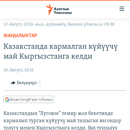
Линктер
Мазмунга
өтүңүз
10-Август, 2026-жыл, дүйшөмбү, Бишкек убактысы 08:38
Навигацияга
ЖАҢЫЛЫКТАР
өтүңүз
ЖАҢЫЛЫКТАР
КЫРГЫЗСТАН
Издөөгө
Казакстанда кармалган күйүүчү
салыңыз
ДҮЙНӨ
КЫРГЫЗСТАН
май Кыргызстанга келди
УКРАИНА
САЯСАТ
ДҮЙНӨ
18-Август, 2015
АТАЙЫН ИЛИКТӨӨ
ЭКОНОМИКА
БОРБОР АЗИЯ
ТВ ПРОГРАММАЛАР
Бөлүшүңүз
МАДАНИЯТ
ПОДКАСТ
БҮГҮН АЗАТТЫКТА
Бизди Google'дан табыңыз
ӨЗГӨЧӨ ПИКИР
ЭКСПЕРТТЕР ТАЛДАЙТ
Казакстандын “Луговое” темир жол бекетинде
БИЗ ЖАНА ДҮЙНӨ
Русский
кармалып турган күйүүчү май ташыган вагондор
ДАНИСТЕ
толугу менен Кыргызстанга келди. Бул тууралуу