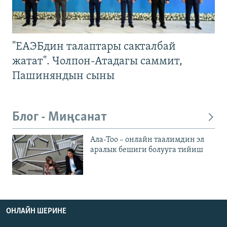
"ЕАЭБдин талаптары сакталбай
жатат". Чолпон-Атадагы саммит,
Пашиняндын сыны
Блог - Миңсанат
Ала-Тоо – онлайн таалимдин эл
аралык бешиги болууга тийиш
ОНЛАЙН ШЕРИНЕ