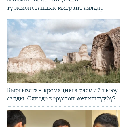
түркмөнстандык мигрант аялдар
Кыргызстан кремацияга расмий тыюу
салды. Өлкөдө көрүстөн жетиштүүбү?