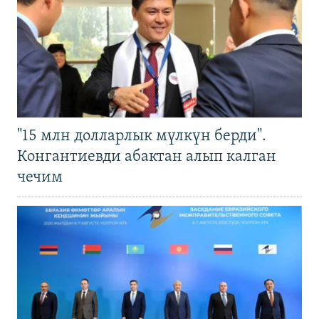
"15 млн долларлык мүлкүн берди".
Конгантиевди абактан алып калган
чечим