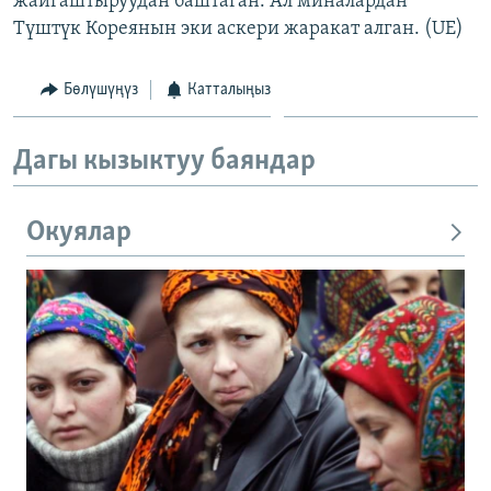
жайгаштыруудан баштаган. Ал миналардан
Түштүк Кореянын эки аскери жаракат алган. (UE)
Бөлүшүңүз
Катталыңыз
Дагы кызыктуу баяндар
Окуялар