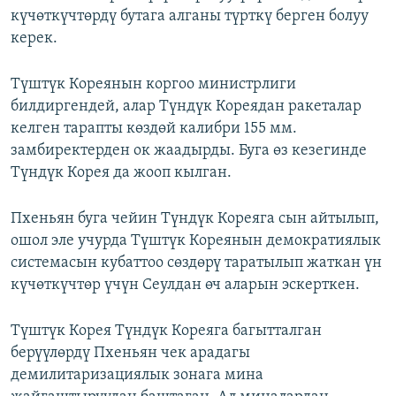
күчөткүчтөрдү бутага алганы түрткү берген болуу
ОНЛАЙН ШЕРИНЕ
ЭЖЕ-СИҢДИЛЕР
керек.
АЗАТТЫК+
ЫҢГАЙСЫЗ СУРООЛОР
Түштүк Кореянын коргоо министрлиги
билдиргендей, алар Түндүк Кореядан ракеталар
келген тарапты көздөй калибри 155 мм.
ЭЕ/АРнун бардык сайттары
замбиректерден ок жаадырды. Буга өз кезегинде
Түндүк Корея да жооп кылган.
Пхеньян буга чейин Түндүк Кореяга сын айтылып,
ошол эле учурда Түштүк Кореянын демократиялык
системасын кубаттоо сөздөрү таратылып жаткан үн
күчөткүчтөр үчүн Сеулдан өч аларын эскерткен.
Түштүк Корея Түндүк Кореяга багытталган
берүүлөрдү Пхеньян чек арадагы
демилитаризациялык зонага мина