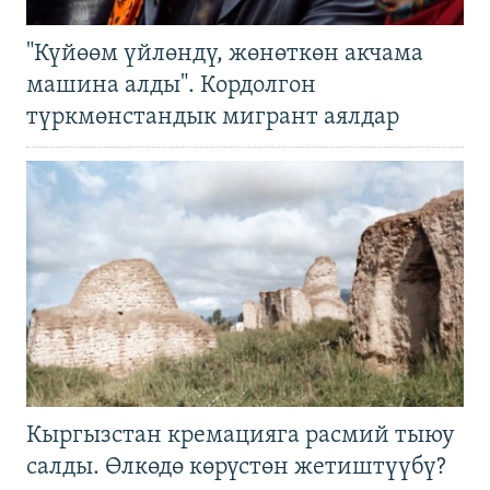
"Күйөөм үйлөндү, жөнөткөн акчама
машина алды". Кордолгон
түркмөнстандык мигрант аялдар
Кыргызстан кремацияга расмий тыюу
салды. Өлкөдө көрүстөн жетиштүүбү?