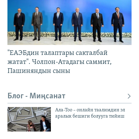
"ЕАЭБдин талаптары сакталбай
жатат". Чолпон-Атадагы саммит,
Пашиняндын сыны
Блог - Миңсанат
Ала-Тоо – онлайн таалимдин эл
аралык бешиги болууга тийиш