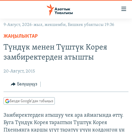
Линктер
Мазмунга
өтүңүз
9-Август, 2026-жыл, жекшемби, Бишкек убактысы 19:36
Навигацияга
ЖАҢЫЛЫКТАР
өтүңүз
ЖАҢЫЛЫКТАР
КЫРГЫЗСТАН
Издөөгө
Түндүк менен Түштүк Корея
салыңыз
ДҮЙНӨ
КЫРГЫЗСТАН
замбиректерден атышты
УКРАИНА
САЯСАТ
ДҮЙНӨ
20-Август, 2015
АТАЙЫН ИЛИКТӨӨ
ЭКОНОМИКА
БОРБОР АЗИЯ
ТВ ПРОГРАММАЛАР
Бөлүшүңүз
МАДАНИЯТ
ПОДКАСТ
БҮГҮН АЗАТТЫКТА
Бизди Google'дан табыңыз
ӨЗГӨЧӨ ПИКИР
ЭКСПЕРТТЕР ТАЛДАЙТ
Замбиректерден атышуу чек ара аймагында өттү.
БИЗ ЖАНА ДҮЙНӨ
Русский
Буга Түндүк Корея тараптын Түштүк Корея
ДАНИСТЕ
Пхеньянга каршы үгүт таратуу үчүн колдонгон үн