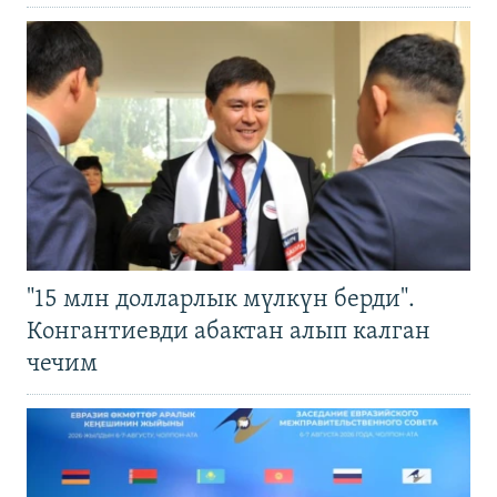
"15 млн долларлык мүлкүн берди".
Конгантиевди абактан алып калган
чечим