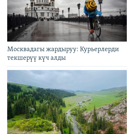
Москвадагы жардыруу: Курьерлерди
текшерүү күч алды