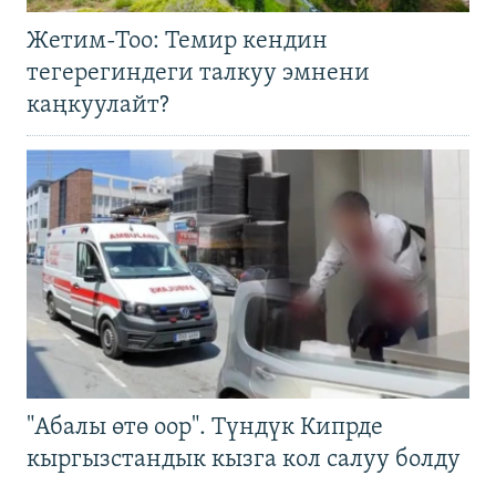
Жетим-Тоо: Темир кендин
тегерегиндеги талкуу эмнени
каңкуулайт?
"Абалы өтө оор". Түндүк Кипрде
кыргызстандык кызга кол салуу болду