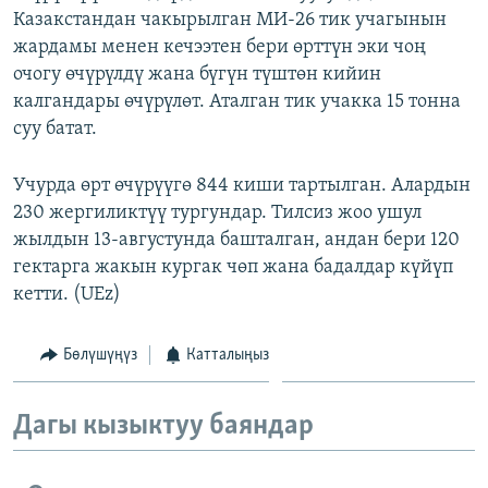
Казакстандан чакырылган МИ-26 тик учагынын
ОНЛАЙН ШЕРИНЕ
ЭЖЕ-СИҢДИЛЕР
жардамы менен кечээтен бери өрттүн эки чоң
АЗАТТЫК+
очогу өчүрүлдү жана бүгүн түштөн кийин
ЫҢГАЙСЫЗ СУРООЛОР
калгандары өчүрүлөт. Аталган тик учакка 15 тонна
суу батат.
ЭЕ/АРнун бардык сайттары
Учурда өрт өчүрүүгө 844 киши тартылган. Алардын
230 жергиликтүү тургундар. Тилсиз жоо ушул
жылдын 13-августунда башталган, андан бери 120
гектарга жакын кургак чөп жана бадалдар күйүп
кетти. (UEz)
Бөлүшүңүз
Катталыңыз
Дагы кызыктуу баяндар