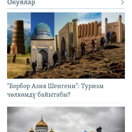
Окуялар
"Борбор Азия Шенгени": Туризм
чөлкөмдү байытабы?