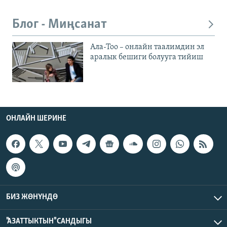
Блог - Миңсанат
Ала-Тоо – онлайн таалимдин эл
аралык бешиги болууга тийиш
ОНЛАЙН ШЕРИНЕ
БИЗ ЖӨНҮНДӨ
"АЗАТТЫКТЫН" САНДЫГЫ