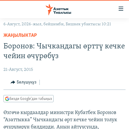
Линктер
Мазмунга
өтүңүз
6-Август, 2026-жыл, бейшемби, Бишкек убактысы 10:21
Навигацияга
ЖАҢЫЛЫКТАР
өтүңүз
ЖАҢЫЛЫКТАР
КЫРГЫЗСТАН
Издөөгө
Боронов: Чычкандагы өрттү кечке
салыңыз
ДҮЙНӨ
КЫРГЫЗСТАН
чейин өчүрөбүз
УКРАИНА
САЯСАТ
ДҮЙНӨ
21-Август, 2015
АТАЙЫН ИЛИКТӨӨ
ЭКОНОМИКА
БОРБОР АЗИЯ
ТВ ПРОГРАММАЛАР
Бөлүшүңүз
МАДАНИЯТ
ПОДКАСТ
БҮГҮН АЗАТТЫКТА
Бизди Google'дан табыңыз
ӨЗГӨЧӨ ПИКИР
ЭКСПЕРТТЕР ТАЛДАЙТ
Өзгөчө кырдаалдар министри Кубатбек Боронов
БИЗ ЖАНА ДҮЙНӨ
Русский
“Азаттыкка” Чычкандагы өрт кечке чейин толук
ДАНИСТЕ
өчүрүлөрүн билдирди. Анын айтуусунда,