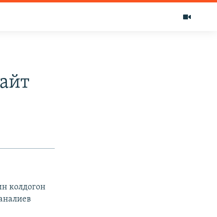
айт
ин колдогон
аналиев