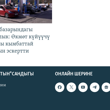
базарындагы
лык: Өкмөт күйүүчү
гы кымбаттай
ын эскертти
КТЫН" САНДЫГЫ
ОНЛАЙН ШЕРИНЕ
лим