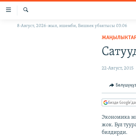
Линктер
Мазмунга
өтүңүз
Издөө
8-Август, 2026-жыл, ишемби, Бишкек убактысы 03:06
ЖАҢЫЛЫКТАР
Навигацияга
өтүңүз
ЖАҢЫЛЫКТА
КЫРГЫЗСТАН
Издөөгө
Сатуу
ДҮЙНӨ
КЫРГЫЗСТАН
салыңыз
УКРАИНА
САЯСАТ
ДҮЙНӨ
22-Август, 2015
АТАЙЫН ИЛИКТӨӨ
ЭКОНОМИКА
БОРБОР АЗИЯ
ТВ ПРОГРАММАЛАР
МАДАНИЯТ
Бөлүшүңү
ПОДКАСТ
БҮГҮН АЗАТТЫКТА
Бизди Google'д
ӨЗГӨЧӨ ПИКИР
ЭКСПЕРТТЕР ТАЛДАЙТ
БИЗ ЖАНА ДҮЙНӨ
Экономика ми
жок. Бул туу
ДАНИСТЕ
билдирди.