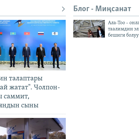
Блог - Миңсанат
Ала-Тоо – онл
таалимдин эл
бешиги болуу
ин талаптары
ай жатат". Чолпон-
ы саммит,
яндын сыны