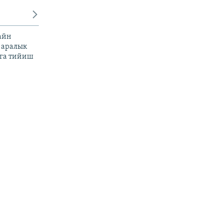
айн
 аралык
га тийиш