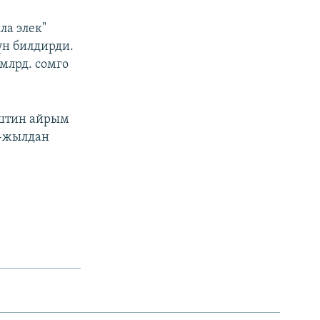
ла элек"
н билдирди.
млрд. сомго
ештин айрым
6-жылдан