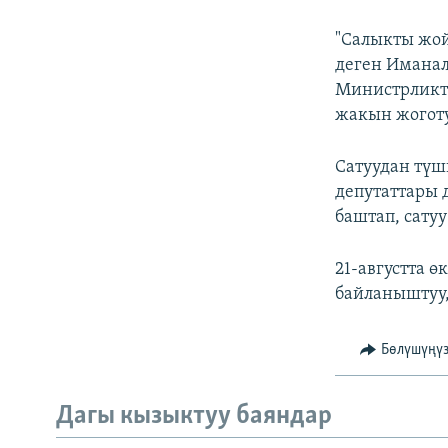
ЭЖЕ-СИҢДИЛЕР
АЗАТТЫК+
"Салыкты жой
деген Имана
ЫҢГАЙСЫЗ СУРООЛОР
Министрликти
жакын жоготу
Сатуудан тү
депутаттары 
баштап, сату
21-августта 
байланыштуу,
Бөлүшүңү
Дагы кызыктуу баяндар