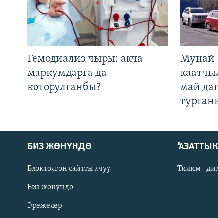
Гемодиализ чыры: акча
Мунай 
маркумдарга да
каатчы
которулганбы?
май да
турган
БИЗ ЖӨНҮНДӨ
"АЗАТТЫ
Блоктолгон сайтты ачуу
Тилим - ди
Биз жөнүндө
Русский
Эрежелер