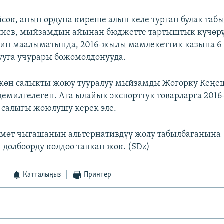
сок, анын ордуна киреше алып келе турган булак табы
лиев, мыйзамдын айынан бюджетте тартыштык күчөрү
н маалыматында, 2016-жылы мамлекеттик казына 6 
уга учурары божомолдонууда.
шкөн салыкты жоюу тууралуу мыйзамды Жогорку Кең
демилгелеген. Ага ылайык экспорттук товарларга 201
у салыгы жоюлушу керек эле.
өкмөт чыгашанын альтернативдүү жолу табылбаганына
 долбоорду колдоо тапкан жок. (SDz)
з
Катталыңыз
Принтер