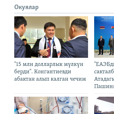
Окуялар
"15 млн долларлык мүлкүн
"ЕАЭБд
берди". Конгантиевди
сакталб
абактан алып калган чечим
Атадаг
Пашин