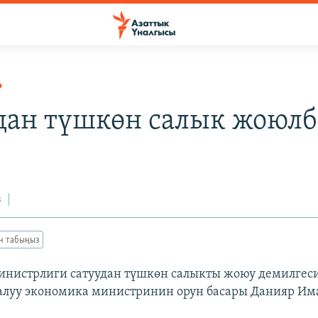
Р
дан түшкөн салык жоюлб
з
ан табыңыз
нистрлиги сатуудан түшкөн салыкты жоюу демилгес
ралуу экономика министринин орун басары Данияр Им