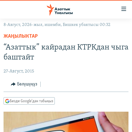
Линктер
Мазмунга
өтүңүз
8-Август, 2026-жыл, ишемби, Бишкек убактысы 00:32
Навигацияга
ЖАҢЫЛЫКТАР
өтүңүз
ЖАҢЫЛЫКТАР
КЫРГЫЗСТАН
Издөөгө
“Азаттык” кайрадан КТРКдан чыга
салыңыз
ДҮЙНӨ
КЫРГЫЗСТАН
баштайт
УКРАИНА
САЯСАТ
ДҮЙНӨ
27-Август, 2015
АТАЙЫН ИЛИКТӨӨ
ЭКОНОМИКА
БОРБОР АЗИЯ
ТВ ПРОГРАММАЛАР
Бөлүшүңүз
МАДАНИЯТ
ПОДКАСТ
БҮГҮН АЗАТТЫКТА
Бизди Google'дан табыңыз
ӨЗГӨЧӨ ПИКИР
ЭКСПЕРТТЕР ТАЛДАЙТ
БИЗ ЖАНА ДҮЙНӨ
Русский
ДАНИСТЕ