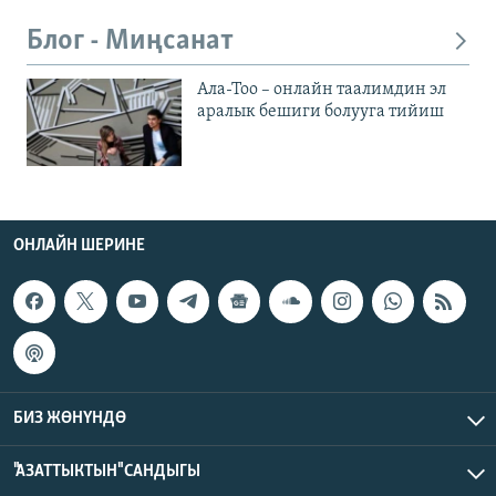
Блог - Миңсанат
Ала-Тоо – онлайн таалимдин эл
аралык бешиги болууга тийиш
ОНЛАЙН ШЕРИНЕ
БИЗ ЖӨНҮНДӨ
"АЗАТТЫКТЫН" САНДЫГЫ