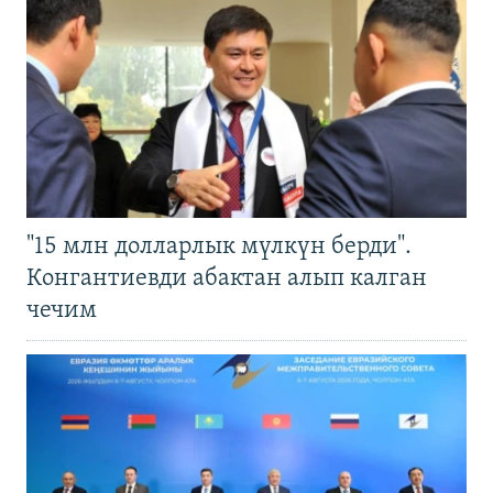
"15 млн долларлык мүлкүн берди".
Конгантиевди абактан алып калган
чечим