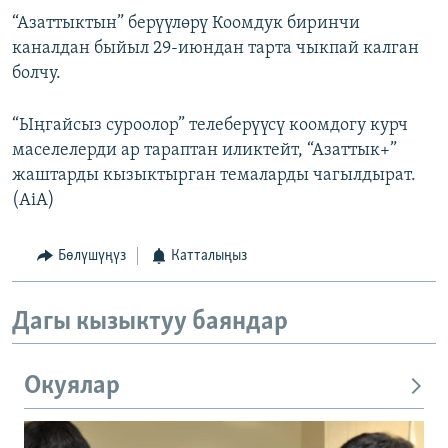
“Азаттыктын” берүүлөрү Коомдук биринчи
каналдан быйыл 29-июндан тарта чыкпай калган
болчу.
“Ыңгайсыз суроолор” телеберүүсү коомдогу курч
маселелерди ар тараптан иликтейт, “Азаттык+”
жаштарды кызыктырган темаларды чагылдырат.
(AiA)
Бөлүшүңүз
Катталыңыз
Дагы кызыктуу баяндар
Окуялар