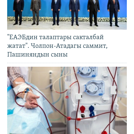
"ЕАЭБдин талаптары сакталбай
жатат". Чолпон-Атадагы саммит,
Пашиняндын сыны