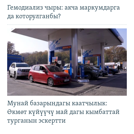
Гемодиализ чыры: акча маркумдарга
да которулганбы?
Мунай базарындагы каатчылык:
Өкмөт күйүүчү май дагы кымбаттай
турганын эскертти