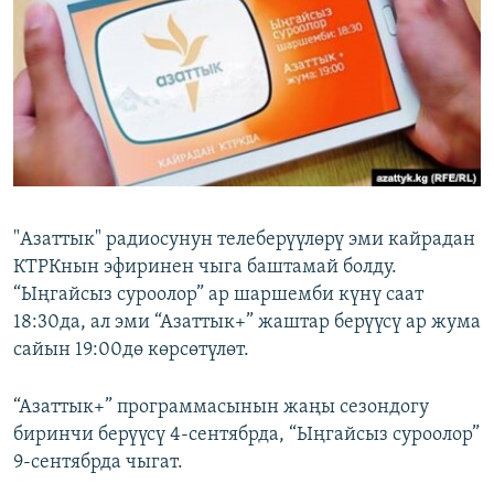
ОНЛАЙН ШЕРИНЕ
ЭЖЕ-СИҢДИЛЕР
АЗАТТЫК+
ЫҢГАЙСЫЗ СУРООЛОР
ЭЕ/АРнун бардык сайттары
"Азаттык" радиосунун телеберүүлөрү эми кайрадан
КТРКнын эфиринен чыга баштамай болду.
“Ыңгайсыз суроолор” ар шаршемби күнү саат
18:30да, ал эми “Азаттык+” жаштар берүүсү ар жума
сайын 19:00дө көрсөтүлөт.
“Азаттык+” программасынын жаңы сезондогу
биринчи берүүсү 4-сентябрда, “Ыңгайсыз суроолор”
9-сентябрда чыгат.