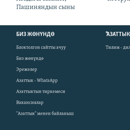
Пашиняндын сыны
БИЗ ЖӨНҮНДӨ
"АЗАТТЫ
Блоктолгон сайтты ачуу
Тилим - ди
Биз жөнүндө
Русский
Эрежелер
Азаттык - WhatsApp
ОНЛАЙН ШЕРИНЕ
Азаттыктын тиркемеси
Вакансиялар
"Азаттык" менен байланыш
ЭЕ/АРнун бардык сайттары