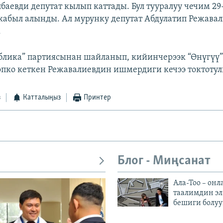
баевди депутат кылып каттады. Бул тууралуу чечим 29
был алынды. Ал мурунку депутат Абдулатип Режава
.
блика” партиясынан шайланып, кийинчерээк “Өнүгүү”
опко кеткен Режавалиевдин ишмердиги кечээ токтотулг
з
Катталыңыз
Принтер
Блог - Миңсанат
Ала-Тоо – онл
таалимдин эл
бешиги болуу