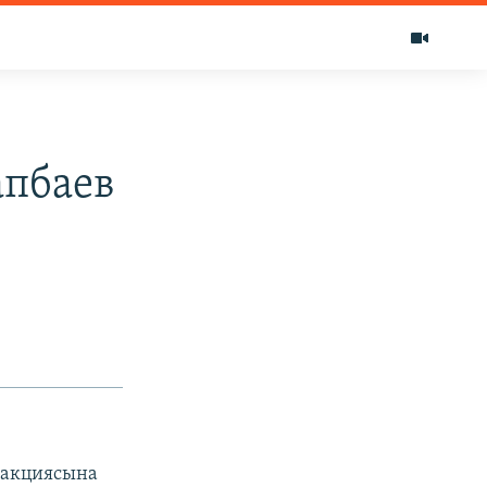
апбаев
ракциясына