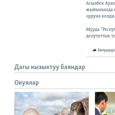
ЭЖЕ-СИҢДИЛЕР
Асылбек Арап
жыйынында ка
АЗАТТЫК+
ордуна келди
ЫҢГАЙСЫЗ СУРООЛОР
Мурда “Респу
депутаттык т
Бөлүшүңү
Дагы кызыктуу баяндар
Окуялар