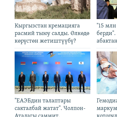
Кыргызстан кремацияга
"15 мл
расмий тыюу салды. Өлкөдө
берди"
көрүстөн жетиштүүбү?
абакта
"ЕАЭБдин талаптары
Гемоди
сакталбай жатат". Чолпон-
маркум
Атадагы саммит,
котору