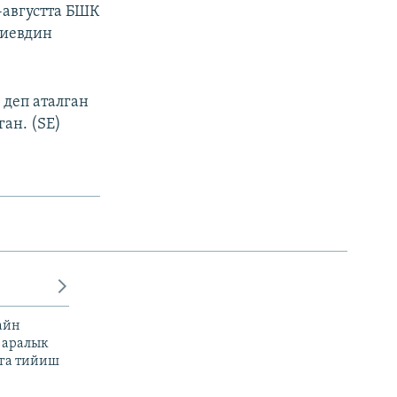
-августта БШК
лиевдин
 деп аталган
ан. (SE)
айн
 аралык
га тийиш