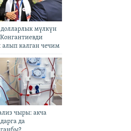
н долларлык мүлкүн
. Конгантиевди
н алып калган чечим
ализ чыры: акча
дарга да
лганбы?