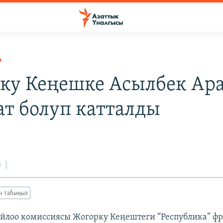
Р
ку Кеңешке Асылбек Ар
ат болуп катталды
з
ан табыңыз
йлоо комиссиясы Жогорку Кеңештеги “Республика” ф