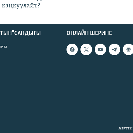
 каңкуулайт?
КТЫН" САНДЫГЫ
ОНЛАЙН ШЕРИНЕ
лим
Азатты