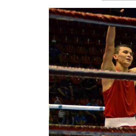
ЭЖЕ-СИҢДИЛЕР
АЗАТТЫК+
ЫҢГАЙСЫЗ СУРООЛОР