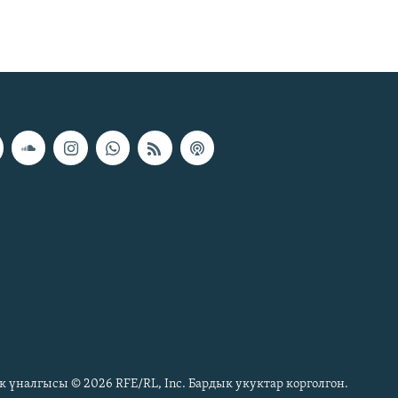
к үналгысы © 2026 RFE/RL, Inc. Бардык укуктар корголгон.