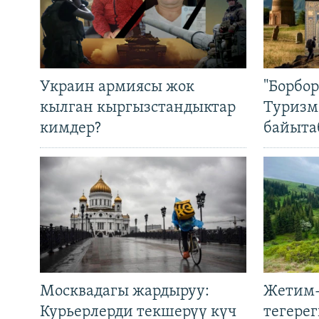
Украин армиясы жок
"Борбо
кылган кыргызстандыктар
Туризм
кимдер?
байыта
Москвадагы жардыруу:
Жетим-
Курьерлерди текшерүү күч
тегере