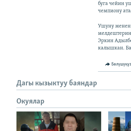
буга чейин 
чемпиону ата
Ушуну менен
мелдештерин
Эркин Адылбе
калышкан. Ба
Бөлүшүңү
Дагы кызыктуу баяндар
Окуялар