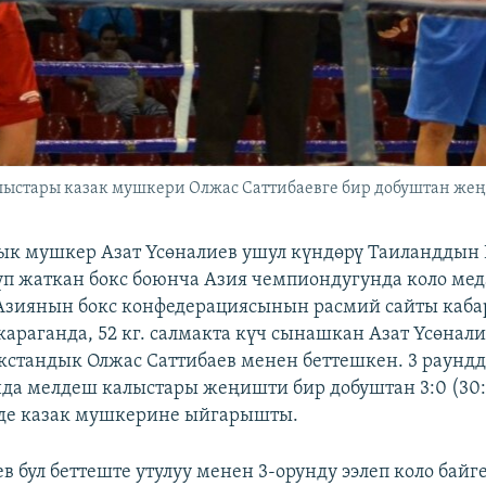
стары казак мушкери Олжас Саттибаевге бир добуштан жеңи
к мушкер Азат Үсөналиев ушул күндөрү Таиланддын 
п жаткан бокс боюнча Азия чемпиондугунда коло мед
 Азиянын бокс конфедерациясынын расмий сайты каба
араганда, 52 кг. салмакта күч сынашкан Азат Үсөнал
кстандык Олжас Саттибаев менен беттешкен. 3 раунд
 мелдеш калыстары жеңишти бир добуштан 3:0 (30:27
нде казак мушкерине ыйгарышты.
в бул беттеште утулуу менен 3-орунду ээлеп коло байг