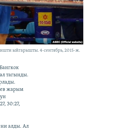
шти ыйгарышты. 4-сентябрь, 2015-ж.
Бангкок
ал тагынды.
рлады.
иев жарым
дун
, 30:27,
ени алды. Ал