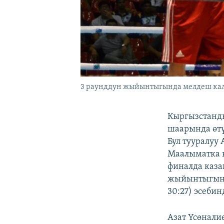
3 раунддун жыйынтыгында мелдеш калы
Кыргызстанды
шаарында өтү
Бул тууралуу
Маалыматка к
финалда каза
жыйынтыгында
30:27) эсеби
Азат Үсөналие