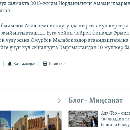
ушул салмакта 2013-жылы Иорданиянын Амман шаарын
лган.
 быйылкы Азия чемпиондугунда кыргыз мушкерлери
 жыйынтыкташты. Буга чейин чейрек финалда Эрмек 
к уулу жана Өмүрбек Малабековдор атаандаштарына 
йге үчүн күч сынашууга Кыргызстандан 10 мушкер бар
з
Катталыңыз
Принтер
Блог - Миңсанат
Ала-Тоо – онл
таалимдин эл
бешиги болуу