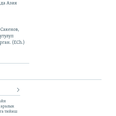
да Азия
Сакенов,
утулуп
ган. (ECh.)
айн
 аралык
га тийиш