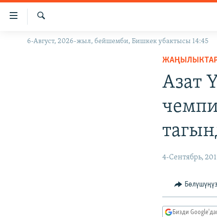
Линктер
Мазмунга
өтүңүз
Издөө
6-Август, 2026-жыл, бейшемби, Бишкек убактысы 14:45
ЖАҢЫЛЫКТАР
Навигацияга
өтүңүз
ЖАҢЫЛЫКТА
КЫРГЫЗСТАН
Издөөгө
Азат 
ДҮЙНӨ
КЫРГЫЗСТАН
салыңыз
УКРАИНА
САЯСАТ
ДҮЙНӨ
чемпи
АТАЙЫН ИЛИКТӨӨ
ЭКОНОМИКА
БОРБОР АЗИЯ
тагы
ТВ ПРОГРАММАЛАР
МАДАНИЯТ
ПОДКАСТ
БҮГҮН АЗАТТЫКТА
4-Сентябрь, 201
ӨЗГӨЧӨ ПИКИР
ЭКСПЕРТТЕР ТАЛДАЙТ
БИЗ ЖАНА ДҮЙНӨ
Бөлүшүңү
ДАНИСТЕ
Бизди Google'д