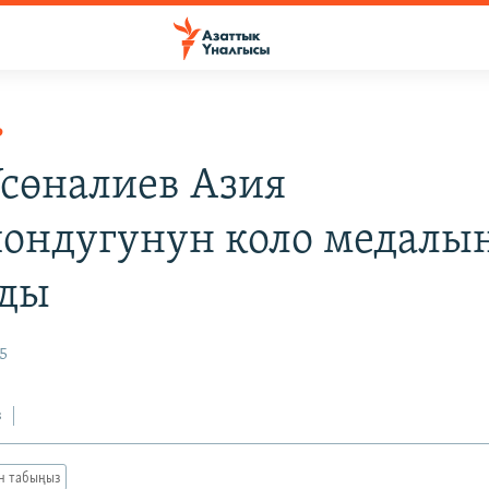
Р
Үсөналиев Азия
ондугунун коло медалы
нды
5
з
ан табыңыз