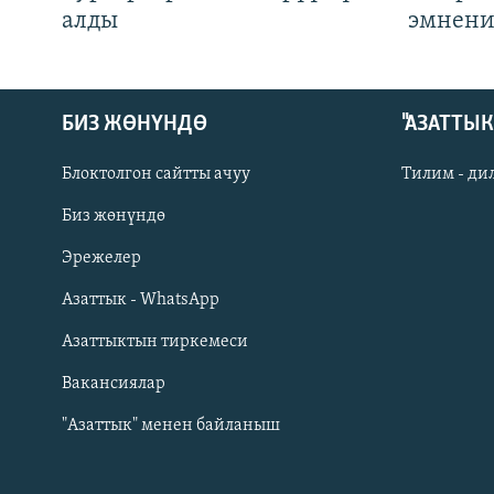
алды
эмнени
БИЗ ЖӨНҮНДӨ
"АЗАТТЫ
Блоктолгон сайтты ачуу
Тилим - ди
Биз жөнүндө
Русский
Эрежелер
Азаттык - WhatsApp
ОНЛАЙН ШЕРИНЕ
Азаттыктын тиркемеси
Вакансиялар
"Азаттык" менен байланыш
ЭЕ/АРнун бардык сайттары