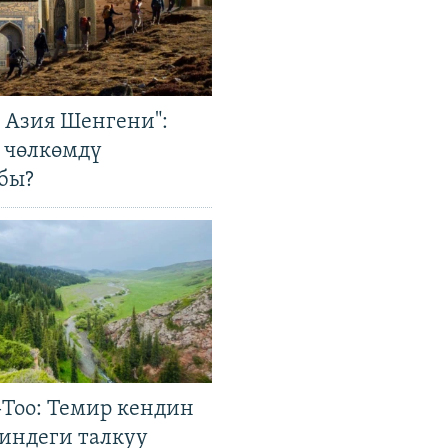
р Азия Шенгени":
 чөлкөмдү
бы?
Тоо: Темир кендин
гиндеги талкуу