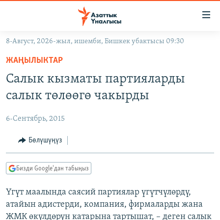
Линктер
Мазмунга
өтүңүз
8-Август, 2026-жыл, ишемби, Бишкек убактысы 09:30
Навигацияга
ЖАҢЫЛЫКТАР
өтүңүз
ЖАҢЫЛЫКТАР
КЫРГЫЗСТАН
Издөөгө
Салык кызматы партияларды
салыңыз
ДҮЙНӨ
КЫРГЫЗСТАН
салык төлөөгө чакырды
УКРАИНА
САЯСАТ
ДҮЙНӨ
6-Сентябрь, 2015
АТАЙЫН ИЛИКТӨӨ
ЭКОНОМИКА
БОРБОР АЗИЯ
ТВ ПРОГРАММАЛАР
Бөлүшүңүз
МАДАНИЯТ
ПОДКАСТ
БҮГҮН АЗАТТЫКТА
Бизди Google'дан табыңыз
ӨЗГӨЧӨ ПИКИР
ЭКСПЕРТТЕР ТАЛДАЙТ
Үгүт маалында саясий партиялар үгүтчүлөрдү,
БИЗ ЖАНА ДҮЙНӨ
Русский
атайын адистерди, компания, фирмаларды жана
ДАНИСТЕ
ЖМК өкүлдөрүн катарына тартышат, – деген салык