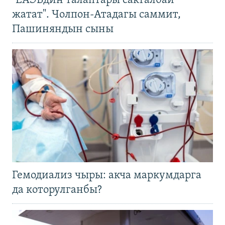
"ЕАЭБдин талаптары сакталбай
жатат". Чолпон-Атадагы саммит,
Пашиняндын сыны
Гемодиализ чыры: акча маркумдарга
да которулганбы?