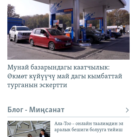
Мунай базарындагы каатчылык:
Өкмөт күйүүчү май дагы кымбаттай
турганын эскертти
Блог - Миңсанат
Ала-Тоо – онлайн таалимдин эл
аралык бешиги болууга тийиш