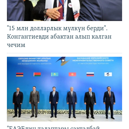
"15 млн долларлык мүлкүн берди".
Конгантиевди абактан алып калган
чечим