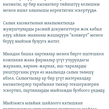
кызматы, ар бир кызматкер тийиштүү келишим
ОНЛАЙН ШЕРИНЕ
ЭЖЕ-СИҢДИЛЕР
менен ишке алынышы керектигин эскертүүдө.
АЗАТТЫК+
ЫҢГАЙСЫЗ СУРООЛОР
Салык кызматынын маалыматында
жумушчуларды расмий документтери жок кабыл
алуу, айлык-маянаны жашыруун “конверт” менен
ЭЕ/АРнун бардык сайттары
берүү мыйзам бузууга жатат.
Мындан башка партиялар менен бирге иштешкен
компания жана фирмалар үгүт учурундагы
жарнама, көрнөк-жарнак, иш-чараларды
уюштурганы үчүн өз маалында салык төлөшү
абзел. Салыкчылар ар бир үгүт материалдар
кызматкерлер тарабынан тыкыр текшерилерин
эскертип, партияларды мыйзамды бузбоого үндөдү.
Мыйзамга ылайык шайлоого катышкан