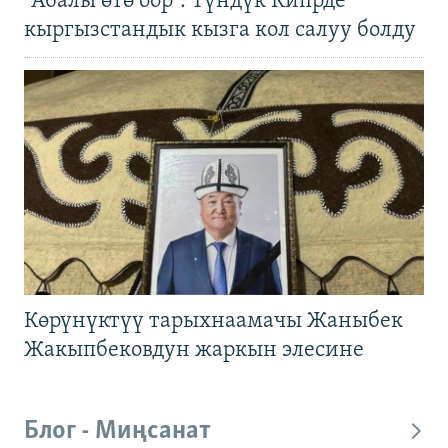
"Абалы өтө оор". Түндүк Кипрде
кыргызстандык кызга кол салуу болду
Көрүнүктүү тарыхнаамачы Жаныбек
Жакыпбековдун жаркын элесине
Блог - Миңсанат