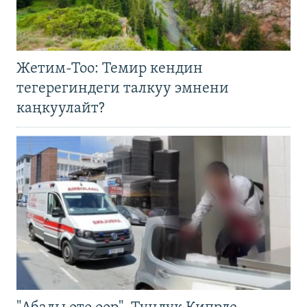
Жетим-Тоо: Темир кендин
тегерегиндеги талкуу эмнени
каңкуулайт?