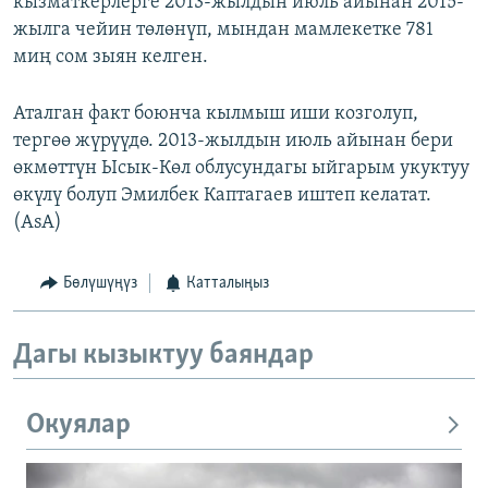
кызматкерлерге 2013-жылдын июль айынан 2015-
жылга чейин төлөнүп, мындан мамлекетке 781
миң сом зыян келген.
Аталган факт боюнча кылмыш иши козголуп,
тергөө жүрүүдө. 2013-жылдын июль айынан бери
өкмөттүн Ысык-Көл облусундагы ыйгарым укуктуу
өкүлү болуп Эмилбек Каптагаев иштеп келатат.
(AsA)
Бөлүшүңүз
Катталыңыз
Дагы кызыктуу баяндар
Окуялар