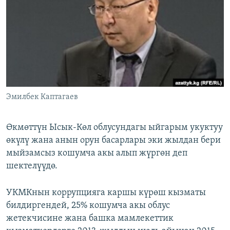
ОНЛАЙН ШЕРИНЕ
ЭЖЕ-СИҢДИЛЕР
АЗАТТЫК+
ЫҢГАЙСЫЗ СУРООЛОР
ЭЕ/АРнун бардык сайттары
Эмилбек Каптагаев
Өкмөттүн Ысык-Көл облусундагы ыйгарым укуктуу
өкүлү жана анын орун басарлары эки жылдан бери
мыйзамсыз кошумча акы алып жүргөн деп
шектелүүдө.
УКМКнын коррупцияга каршы күрөш кызматы
билдиргендей, 25% кошумча акы облус
жетекчисине жана башка мамлекеттик