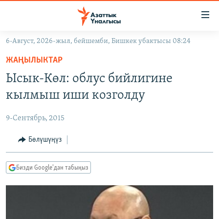
Линктер
Мазмунга
өтүңүз
6-Август, 2026-жыл, бейшемби, Бишкек убактысы 08:24
Навигацияга
ЖАҢЫЛЫКТАР
өтүңүз
ЖАҢЫЛЫКТАР
КЫРГЫЗСТАН
Издөөгө
Ысык-Көл: облус бийлигине
салыңыз
ДҮЙНӨ
КЫРГЫЗСТАН
кылмыш иши козголду
УКРАИНА
САЯСАТ
ДҮЙНӨ
9-Сентябрь, 2015
АТАЙЫН ИЛИКТӨӨ
ЭКОНОМИКА
БОРБОР АЗИЯ
ТВ ПРОГРАММАЛАР
Бөлүшүңүз
МАДАНИЯТ
ПОДКАСТ
БҮГҮН АЗАТТЫКТА
Бизди Google'дан табыңыз
ӨЗГӨЧӨ ПИКИР
ЭКСПЕРТТЕР ТАЛДАЙТ
БИЗ ЖАНА ДҮЙНӨ
Русский
ДАНИСТЕ