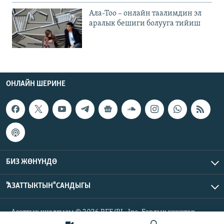
Ала-Тоо – онлайн таалимдин эл
аралык бешиги болууга тийиш
ОНЛАЙН ШЕРИНЕ
БИЗ ЖӨНҮНДӨ
"АЗАТТЫКТЫН" САНДЫГЫ
Азаттык үналгысы © 2026 RFE/RL, Inc. Бардык укуктар
корголгон.