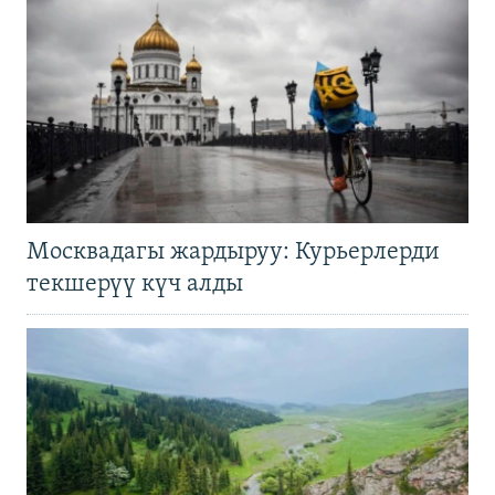
Москвадагы жардыруу: Курьерлерди
текшерүү күч алды