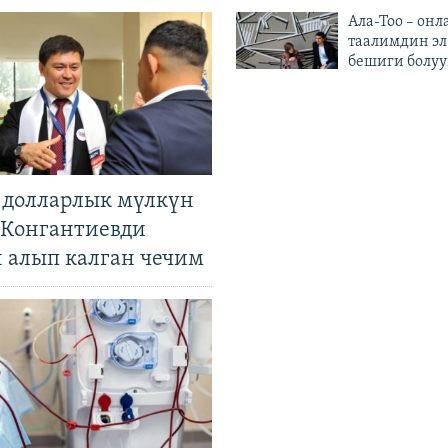
Ала-Тоо – онл
таалимдин эл
бешиги болуу
н долларлык мүлкүн
. Конгантиевди
н алып калган чечим