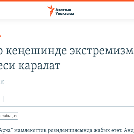
Р
о кеңешинде экстремизм
еси каралат
015
з
ан табыңыз
рча” мамлекеттик резиденциясында жабык өтөт. Анд