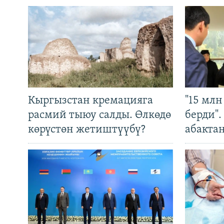
Кыргызстан кремацияга
"15 мл
расмий тыюу салды. Өлкөдө
берди"
көрүстөн жетиштүүбү?
абакта