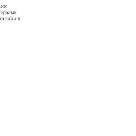
айн
 аралык
га тийиш