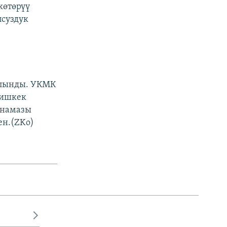
көтөрүү
псуздук
ылынды. УКМК
Бишкек
 намазы
ен.(ZKo)