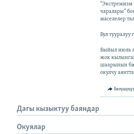
ЭЖЕ-СИҢДИЛЕР
“Экстремизм 
чаралары” бо
АЗАТТЫК+
маселелер та
ЫҢГАЙСЫЗ СУРООЛОР
Бул тууралуу
Быйыл июль 
жок кылынган
шаарынын бир
окулчу аянтт
Бөлүшүңү
Дагы кызыктуу баяндар
Окуялар