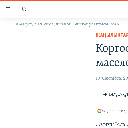
Линктер
Мазмунга
өтүңүз
Издөө
8-Август, 2026-жыл, ишемби, Бишкек убактысы 15:48
ЖАҢЫЛЫКТАР
Навигацияга
өтүңүз
ЖАҢЫЛЫКТА
КЫРГЫЗСТАН
Издөөгө
Корго
ДҮЙНӨ
КЫРГЫЗСТАН
салыңыз
УКРАИНА
САЯСАТ
ДҮЙНӨ
масел
АТАЙЫН ИЛИКТӨӨ
ЭКОНОМИКА
БОРБОР АЗИЯ
ТВ ПРОГРАММАЛАР
МАДАНИЯТ
10-Сентябрь, 2
ПОДКАСТ
БҮГҮН АЗАТТЫКТА
Бөлүшүңү
ӨЗГӨЧӨ ПИКИР
ЭКСПЕРТТЕР ТАЛДАЙТ
БИЗ ЖАНА ДҮЙНӨ
Бизди Google'д
ДАНИСТЕ
Жыйын “Ала-А