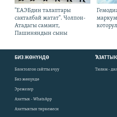
"ЕАЭБдин талаптары
Гемоди
сакталбай жатат". Чолпон-
маркум
Атадагы саммит,
котору
Пашиняндын сыны
БИЗ ЖӨНҮНДӨ
"АЗАТТЫ
Блоктолгон сайтты ачуу
Тилим - ди
Биз жөнүндө
Русский
Эрежелер
Азаттык - WhatsApp
ОНЛАЙН ШЕРИНЕ
Азаттыктын тиркемеси