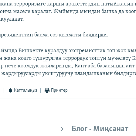
жана терроризмге каршы аракеттердин натыйжасын 
юнча маселе каралат. Жыйында мындан башка да коо
лкууланат.
 президенттин басма сөз кызматы билдирди.
айында Бишкекте куралдуу экстремисттик топ жок к
 жана колго түшүрүлгөн террордук топтун мүчөлөрү 
 нече коомдук жайларында, Кант аба базасында, айт
а жардырууларды уюштурууну пландашканын билдирг
з
Катталыңыз
Принтер
Блог - Миңсанат