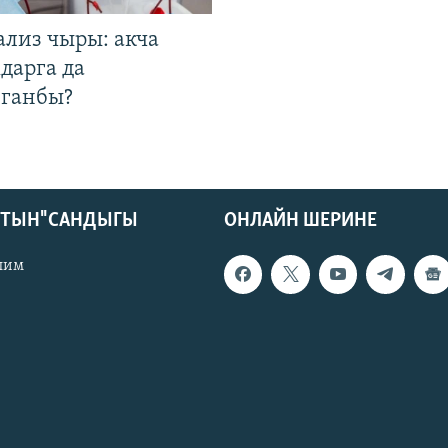
ализ чыры: акча
дарга да
лганбы?
КТЫН" САНДЫГЫ
ОНЛАЙН ШЕРИНЕ
лим