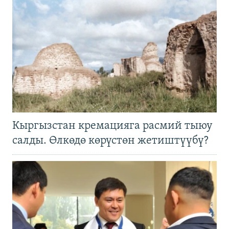
Кыргызстан кремацияга расмий тыюу
салды. Өлкөдө көрүстөн жетиштүүбү?