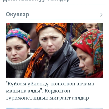
Окуялар
"Күйөөм үйлөндү, жөнөткөн акчама
машина алды". Кордолгон
түркмөнстандык мигрант аялдар