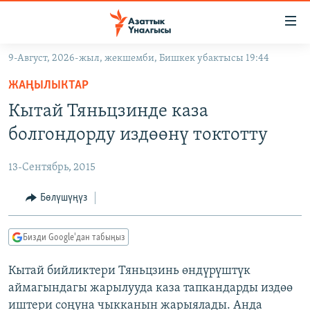
Линктер
Мазмунга
өтүңүз
9-Август, 2026-жыл, жекшемби, Бишкек убактысы 19:44
Навигацияга
ЖАҢЫЛЫКТАР
өтүңүз
ЖАҢЫЛЫКТАР
КЫРГЫЗСТАН
Издөөгө
Кытай Тяньцзинде каза
салыңыз
ДҮЙНӨ
КЫРГЫЗСТАН
болгондорду издөөнү токтотту
УКРАИНА
САЯСАТ
ДҮЙНӨ
13-Сентябрь, 2015
АТАЙЫН ИЛИКТӨӨ
ЭКОНОМИКА
БОРБОР АЗИЯ
ТВ ПРОГРАММАЛАР
Бөлүшүңүз
МАДАНИЯТ
ПОДКАСТ
БҮГҮН АЗАТТЫКТА
Бизди Google'дан табыңыз
ӨЗГӨЧӨ ПИКИР
ЭКСПЕРТТЕР ТАЛДАЙТ
Кытай бийликтери Тяньцзинь өндүрүштүк
БИЗ ЖАНА ДҮЙНӨ
Русский
аймагындагы жарылууда каза тапкандарды издөө
ДАНИСТЕ
иштери соңуна чыкканын жарыялады. Анда