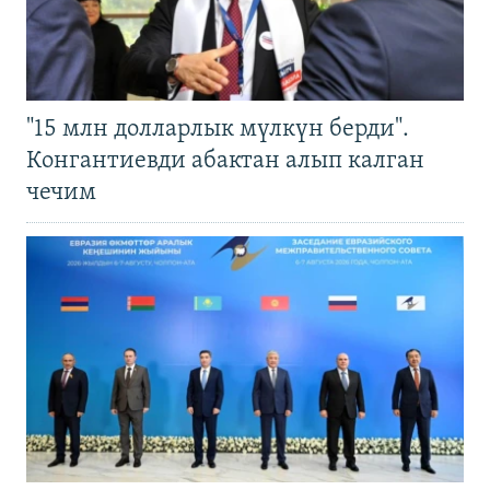
"15 млн долларлык мүлкүн берди".
Конгантиевди абактан алып калган
чечим