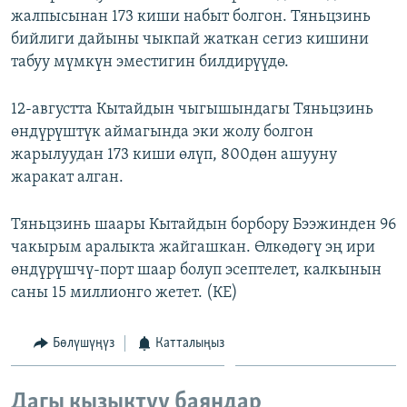
жалпысынан 173 киши набыт болгон. Тяньцзинь
ОНЛАЙН ШЕРИНЕ
ЭЖЕ-СИҢДИЛЕР
бийлиги дайыны чыкпай жаткан сегиз кишини
АЗАТТЫК+
табуу мүмкүн эместигин билдирүүдө.
ЫҢГАЙСЫЗ СУРООЛОР
12-августта Кытайдын чыгышындагы Тяньцзинь
өндүрүштүк аймагында эки жолу болгон
ЭЕ/АРнун бардык сайттары
жарылуудан 173 киши өлүп, 800дөн ашууну
жаракат алган.
Тяньцзинь шаары Кытайдын борбору Бээжинден 96
чакырым аралыкта жайгашкан. Өлкөдөгү эң ири
өндүрүшчү-порт шаар болуп эсептелет, калкынын
саны 15 миллионго жетет. (КЕ)
Бөлүшүңүз
Катталыңыз
Дагы кызыктуу баяндар