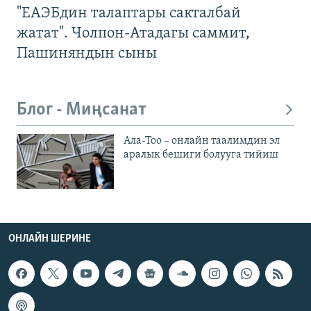
"ЕАЭБдин талаптары сакталбай
жатат". Чолпон-Атадагы саммит,
Пашиняндын сыны
Блог - Миңсанат
Ала-Тоо – онлайн таалимдин эл
аралык бешиги болууга тийиш
ОНЛАЙН ШЕРИНЕ