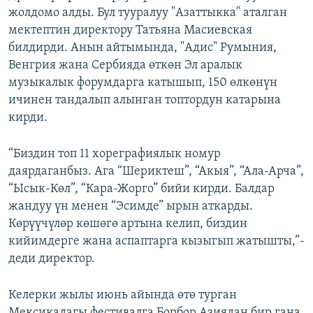
жолдомо алды. Бул тууралуу "Азаттыкка" аталган
ОНЛАЙН ШЕРИНЕ
ЭЖЕ-СИҢДИЛЕР
мектептин директору Татьяна Масиевская
АЗАТТЫК+
билдирди. Анын айтымында, "Адис" Румыния,
ЫҢГАЙСЫЗ СУРООЛОР
Венгрия жана Сербияда өткөн Эл аралык
музыкалык форумдарга катышып, 150 өлкөнүн
ичинен тандалып алынган топтордун катарына
ЭЕ/АРнун бардык сайттары
кирди.
“Биздин топ 11 хореграфиялык номур
даярдаганбыз. Ага “Шериктеш”, “Акыя”, “Ала-Арча”,
“Ысык-Көл”, “Кара-Жорго” бийи кирди. Балдар
жандуу үн менен “Эсимде” ырын аткарды.
Көрүүчүлөр көшөгө артына келип, биздин
кийимдерге жана аспаптарга кызыгып жатышты,”-
деди директор.
Келерки жылы июнь айында өтө турган
Мексикадагы фестивалга Борбор Азиядан бир гана