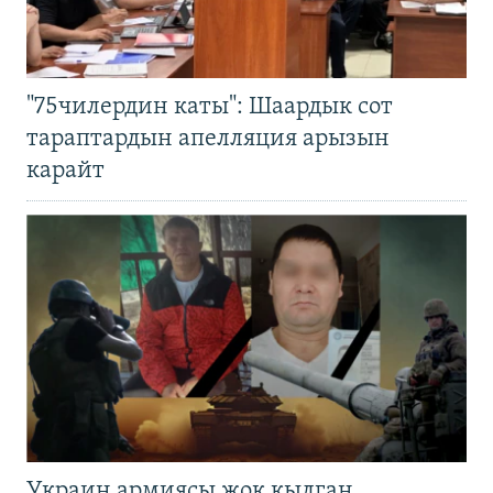
"75чилердин каты": Шаардык сот
тараптардын апелляция арызын
карайт
Украин армиясы жок кылган