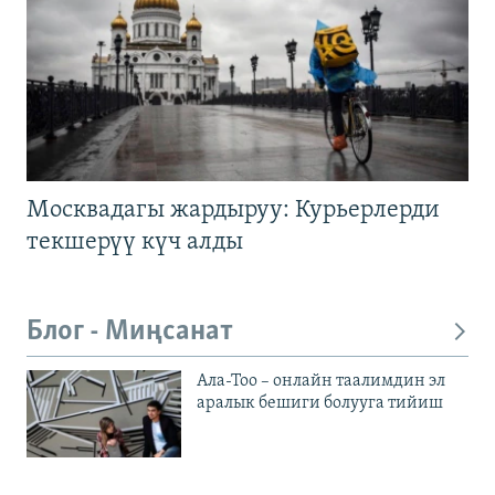
Москвадагы жардыруу: Курьерлерди
текшерүү күч алды
Блог - Миңсанат
Ала-Тоо – онлайн таалимдин эл
аралык бешиги болууга тийиш