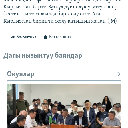
Кыргызстан барат. Бүткүл дүйнөлүк улуттук өнөр
фестивалы төрт жылда бир жолу өтөт. Ага
Кыргызстан биринчи жолу катышып жатат. (JM)
Бөлүшүңүз
Катталыңыз
Дагы кызыктуу баяндар
Окуялар