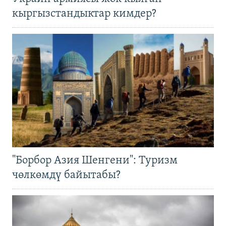
кыргызстандыктар кимдер?
"Борбор Азия Шенгени": Туризм
чөлкөмдү байытабы?