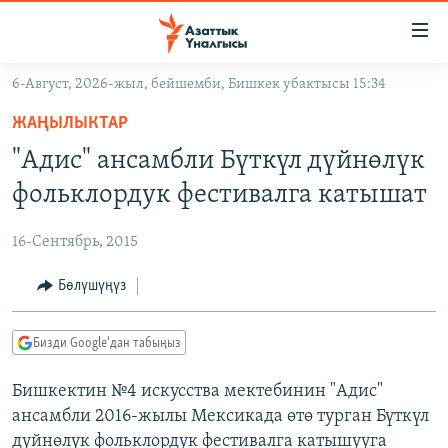
Линктер
Мазмунга
өтүңүз
6-Август, 2026-жыл, бейшемби, Бишкек убактысы 15:34
Навигацияга
ЖАҢЫЛЫКТАР
өтүңүз
ЖАҢЫЛЫКТАР
КЫРГЫЗСТАН
Издөөгө
"Адис" ансамбли Бүткүл дүйнөлүк
салыңыз
ДҮЙНӨ
КЫРГЫЗСТАН
фольклордук фестивалга катышат
УКРАИНА
САЯСАТ
ДҮЙНӨ
16-Сентябрь, 2015
АТАЙЫН ИЛИКТӨӨ
ЭКОНОМИКА
БОРБОР АЗИЯ
ТВ ПРОГРАММАЛАР
Бөлүшүңүз
МАДАНИЯТ
ПОДКАСТ
БҮГҮН АЗАТТЫКТА
Бизди Google'дан табыңыз
ӨЗГӨЧӨ ПИКИР
ЭКСПЕРТТЕР ТАЛДАЙТ
Бишкектин №4 искусства мектебинин "Адис"
БИЗ ЖАНА ДҮЙНӨ
Русский
ансамбли 2016-жылы Мексикада өтө турган Бүткүл
ДАНИСТЕ
дүйнөлүк фольклордук фестивалга катышууга