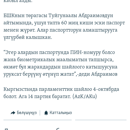
кабыл алды.
ОНЛАЙН ШЕРИНЕ
ЭЖЕ-СИҢДИЛЕР
БШКнын төрагасы Туйгунаалы Абдраимовдун
АЗАТТЫК+
айтымында, ушул тапта 60 миң киши эски паспорт
ЫҢГАЙСЫЗ СУРООЛОР
менен жүрөт. Алар паспортторун алмаштырууга
үлгүрбөй калышкан.
ЭЕ/АРнун бардык сайттары
“Эгер алардын паспортунда ПИН-номуру болсо
жана биометрикалык маалыматын тапшырса,
өкмөт бул жарандардын шайлоого катышуусуна
уруксат берүүнү өтүнүп жатат”,-деди Абдраимов
Кыргызстанда парламенттик шайлоо 4-октябрда
болот. Ага 14 партия баратат. (AzK/AKu)
Бөлүшүңүз
Катталыңыз