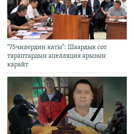
"75чилердин каты": Шаардык сот
тараптардын апелляция арызын
карайт