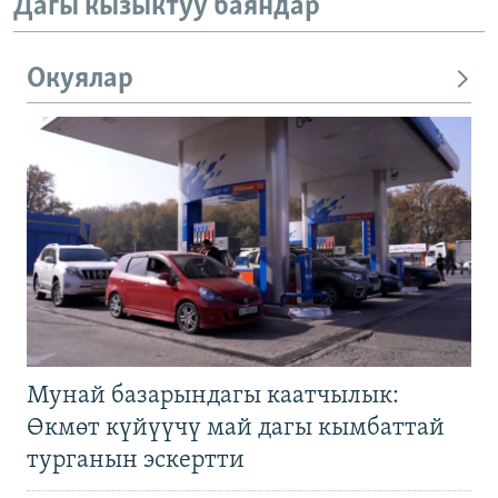
Дагы кызыктуу баяндар
Окуялар
Мунай базарындагы каатчылык:
Өкмөт күйүүчү май дагы кымбаттай
турганын эскертти