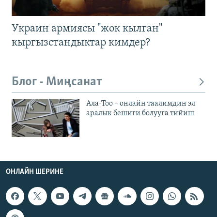
Украин армиясы "жок кылган"
кыргызстандыктар кимдер?
Блог - Миңсанат
Ала-Тоо – онлайн таалимдин эл
аралык бешиги болууга тийиш
ОНЛАЙН ШЕРИНЕ