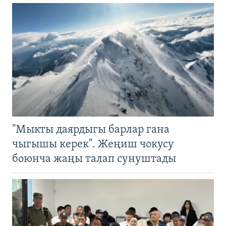
"Мыкты даярдыгы барлар гана
чыгышы керек". Жеңиш чокусу
боюнча жаңы талап сунуштады