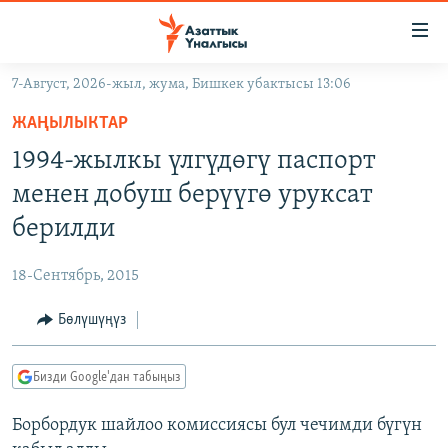
Линктер
Мазмунга
өтүңүз
7-Август, 2026-жыл, жума, Бишкек убактысы 13:06
Навигацияга
ЖАҢЫЛЫКТАР
өтүңүз
ЖАҢЫЛЫКТАР
КЫРГЫЗСТАН
Издөөгө
1994-жылкы үлгүдөгү паспорт
салыңыз
ДҮЙНӨ
КЫРГЫЗСТАН
менен добуш берүүгө уруксат
УКРАИНА
САЯСАТ
ДҮЙНӨ
берилди
АТАЙЫН ИЛИКТӨӨ
ЭКОНОМИКА
БОРБОР АЗИЯ
18-Сентябрь, 2015
ТВ ПРОГРАММАЛАР
МАДАНИЯТ
Бөлүшүңүз
ПОДКАСТ
БҮГҮН АЗАТТЫКТА
ӨЗГӨЧӨ ПИКИР
ЭКСПЕРТТЕР ТАЛДАЙТ
Бизди Google'дан табыңыз
БИЗ ЖАНА ДҮЙНӨ
Русский
Борбордук шайлоо комиссиясы бул чечимди бүгүн
ДАНИСТЕ