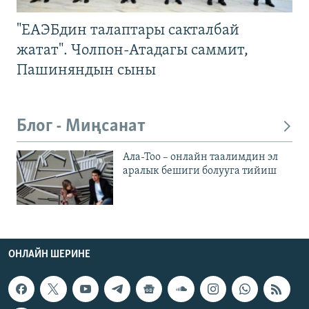
"ЕАЭБдин талаптары сакталбай
жатат". Чолпон-Атадагы саммит,
Пашиняндын сыны
Блог - Миңсанат
Ала-Тоо – онлайн таалимдин эл
аралык бешиги болууга тийиш
ОНЛАЙН ШЕРИНЕ