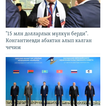
"15 млн долларлык мүлкүн берди".
Конгантиевди абактан алып калган
чечим