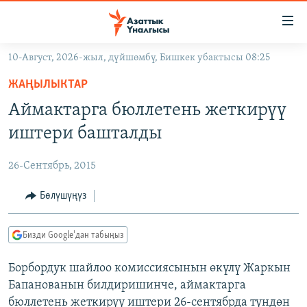
Линктер
Мазмунга
өтүңүз
10-Август, 2026-жыл, дүйшөмбү, Бишкек убактысы 08:25
Навигацияга
ЖАҢЫЛЫКТАР
өтүңүз
ЖАҢЫЛЫКТАР
КЫРГЫЗСТАН
Издөөгө
Аймактарга бюллетень жеткирүү
салыңыз
ДҮЙНӨ
КЫРГЫЗСТАН
иштери башталды
УКРАИНА
САЯСАТ
ДҮЙНӨ
26-Сентябрь, 2015
АТАЙЫН ИЛИКТӨӨ
ЭКОНОМИКА
БОРБОР АЗИЯ
ТВ ПРОГРАММАЛАР
Бөлүшүңүз
МАДАНИЯТ
ПОДКАСТ
БҮГҮН АЗАТТЫКТА
Бизди Google'дан табыңыз
ӨЗГӨЧӨ ПИКИР
ЭКСПЕРТТЕР ТАЛДАЙТ
Борбордук шайлоо комиссиясынын өкүлү Жаркын
БИЗ ЖАНА ДҮЙНӨ
Русский
Бапанованын билдиришинче, аймактарга
ДАНИСТЕ
бюллетень жеткирүү иштери 26-сентябрда түндөн