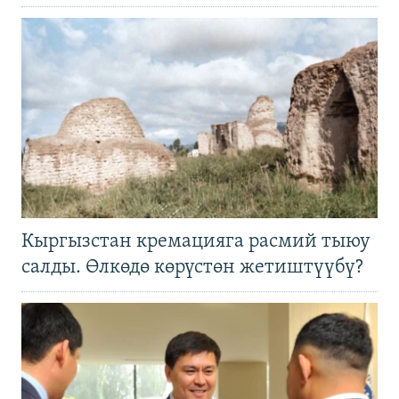
Кыргызстан кремацияга расмий тыюу
салды. Өлкөдө көрүстөн жетиштүүбү?