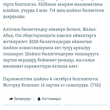
тарта башталган. БШКнын акыркы маалыматына
ОНЛАЙН ШЕРИНЕ
ЭЖЕ-СИҢДИЛЕР
ылайык, учурда 2 млн. 714 миң шайлоо бюллетени
АЗАТТЫК+
даярдалды.
ЫҢГАЙСЫЗ СУРООЛОР
Алгачкы бюллетендер өлкөнүн Баткен, Жалал-
Абад, Ош облустарындагы алыскы аймактарга
ЭЕ/АРнун бардык сайттары
жеткирилет. БШК бюллетендерди аймактык
шайлоо комиссияларына акт түзүү аркылуу
тапшырат. Шайлоо бюллетендерин тапшырууга
партия өкүлдөрү, бейөкмөт уюмдар, массалык
маалымат каражаттары катыша алат.
Парламенттик шайлоо 4-октябрга белгиленген.
Жогорку Кеңешке 14 партия ат салышууда. (TSh)
Бөлүшүңүз
Катталыңыз