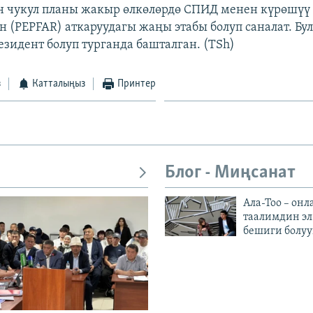
н чукул планы жакыр өлкөлөрдө СПИД менен күрөшүү
 (PEPFAR) аткаруудагы жаңы этабы болуп саналат. Бу
зидент болуп турганда башталган. (TSh)
з
Катталыңыз
Принтер
Блог - Миңсанат
Ала-Тоо – онл
таалимдин эл
бешиги болуу