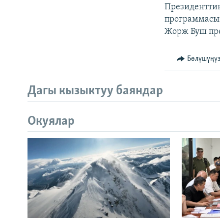
Президентти
программасын
Жорж Буш пре
Бөлүшүңү
Дагы кызыктуу баяндар
Окуялар