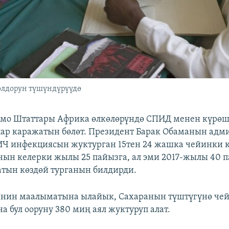
олдорун түшүндүрүүдө
мо Штаттары Африка өлкөлөрүндө СПИД менен күрөш
ар каражатын бөлөт. Президент Барак Обаманын адм
ИЧ инфекциясын жуктурган 15тен 24 жашка чейинки 
нын келерки жылы 25 пайызга, ал эми 2017-жылы 40 
атын көздөй турганын билдирди.
нин маалыматына ылайык, Сахаранын түштүгүнө чей
а бул ооруну 380 миң аял жуктуруп алат.