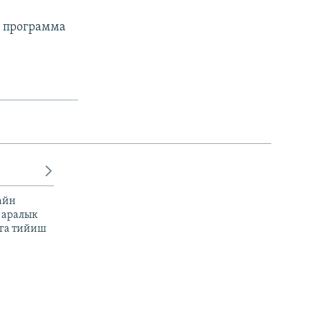
л программа
айн
 аралык
га тийиш