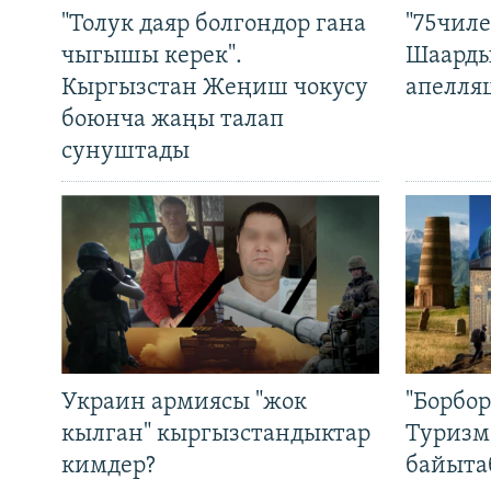
"Толук даяр болгондор гана
"75чиле
чыгышы керек".
Шаарды
Кыргызстан Жеңиш чокусу
апелля
боюнча жаңы талап
сунуштады
Украин армиясы "жок
"Борбо
кылган" кыргызстандыктар
Туризм
кимдер?
байыта