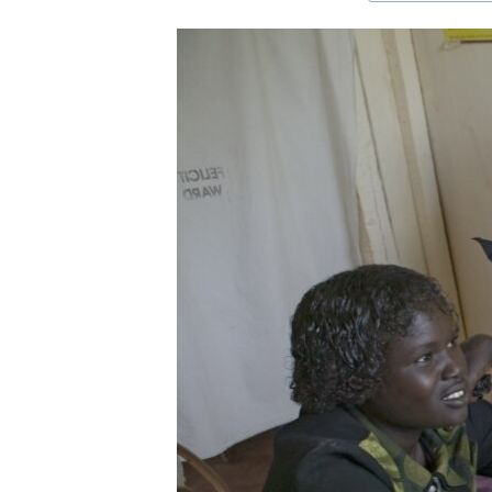
ЭЖЕ-СИҢДИЛЕР
АЗАТТЫК+
ЫҢГАЙСЫЗ СУРООЛОР