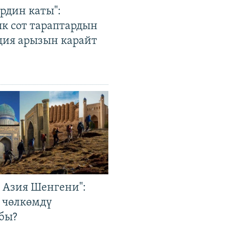
рдин каты":
к сот тараптардын
ция арызын карайт
р Азия Шенгени":
 чөлкөмдү
бы?