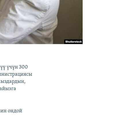
үү үчүн 300
инистрациясы
кыздардын,
пайызга
ин ондой