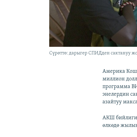
Сүрөттө: дарыгер СПИДден сактануу ж
Америка Кош
миллион долл
программа В
энелердин са
азайтуу макс
АКШ бийлиги
өлкөдө жылын