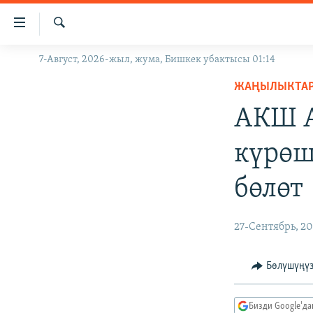
Линктер
Мазмунга
өтүңүз
Издөө
7-Август, 2026-жыл, жума, Бишкек убактысы 01:14
ЖАҢЫЛЫКТАР
Навигацияга
өтүңүз
ЖАҢЫЛЫКТА
КЫРГЫЗСТАН
Издөөгө
АКШ А
ДҮЙНӨ
КЫРГЫЗСТАН
салыңыз
УКРАИНА
САЯСАТ
ДҮЙНӨ
күрөш
АТАЙЫН ИЛИКТӨӨ
ЭКОНОМИКА
БОРБОР АЗИЯ
бөлөт
ТВ ПРОГРАММАЛАР
МАДАНИЯТ
ПОДКАСТ
БҮГҮН АЗАТТЫКТА
27-Сентябрь, 20
ӨЗГӨЧӨ ПИКИР
ЭКСПЕРТТЕР ТАЛДАЙТ
БИЗ ЖАНА ДҮЙНӨ
Бөлүшүңү
ДАНИСТЕ
Бизди Google'д