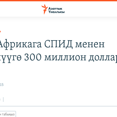
Р
фрикага СПИД менен
үүгө 300 миллион долла
15
з
ан табыңыз