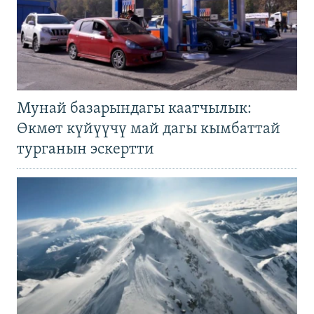
Мунай базарындагы каатчылык:
Өкмөт күйүүчү май дагы кымбаттай
турганын эскертти