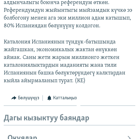
алдынчалыгы боюнча референдум өткөн.
Референдумдун жыйынтыгы мыйзамдык күчкө ээ
болбогону менен ага эки миллион адам катышып,
80% Испаниядан бөлүнүүнү колдогон.
Каталония Испаниянын түндүк-батышында
жайгашкан, экономикалык жактан өнүккөн
аймак. Саны жети жарым миллионго жеткен
каталониялыктардын маданияты жана тили
Испаниянын башка бөлүктөрүндөгү калктардан
кыйла айырмаланып турат. (КЕ)
Бөлүшүңүз
Катталыңыз
Дагы кызыктуу баяндар
Окуялар