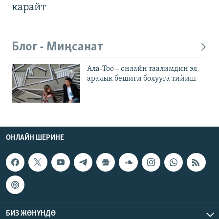
карайт
Блог - Миңсанат
Ала-Тоо – онлайн таалимдин эл
аралык бешиги болууга тийиш
ОНЛАЙН ШЕРИНЕ
БИЗ ЖӨНҮНДӨ