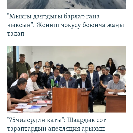
"Мыкты даярдыгы барлар гана
чыксын". Жеңиш чокусу боюнча жаңы
талап
"75чилердин каты": Шаардык сот
тараптардын апелляция арызын