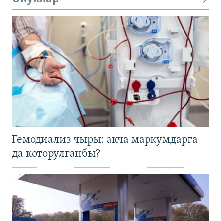
Гемодиализ чыры: акча маркумдарга
да которулганбы?