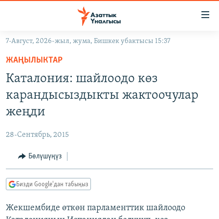
Линктер
Мазмунга
өтүңүз
7-Август, 2026-жыл, жума, Бишкек убактысы 15:37
Навигацияга
ЖАҢЫЛЫКТАР
өтүңүз
ЖАҢЫЛЫКТАР
КЫРГЫЗСТАН
Издөөгө
Каталония: шайлоодо көз
салыңыз
ДҮЙНӨ
КЫРГЫЗСТАН
карандысыздыкты жактоочулар
УКРАИНА
САЯСАТ
ДҮЙНӨ
жеңди
АТАЙЫН ИЛИКТӨӨ
ЭКОНОМИКА
БОРБОР АЗИЯ
28-Сентябрь, 2015
ТВ ПРОГРАММАЛАР
МАДАНИЯТ
Бөлүшүңүз
ПОДКАСТ
БҮГҮН АЗАТТЫКТА
ӨЗГӨЧӨ ПИКИР
ЭКСПЕРТТЕР ТАЛДАЙТ
Бизди Google'дан табыңыз
БИЗ ЖАНА ДҮЙНӨ
Русский
Жекшембиде өткөн парламенттик шайлоодо
ДАНИСТЕ