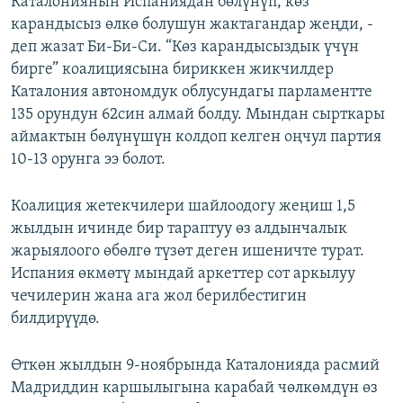
Каталониянын Испаниядан бөлүнүп, көз
ОНЛАЙН ШЕРИНЕ
ЭЖЕ-СИҢДИЛЕР
карандысыз өлкө болушун жактагандар жеңди, -
деп жазат Би-Би-Си. “Көз карандысыздык үчүн
АЗАТТЫК+
бирге” коалициясына бириккен жикчилдер
ЫҢГАЙСЫЗ СУРООЛОР
Каталония автономдук облусундагы парламентте
135 орундун 62син алмай болду. Мындан сырткары
аймактын бөлүнүшүн колдоп келген оңчул партия
ЭЕ/АРнун бардык сайттары
10-13 орунга ээ болот.
Коалиция жетекчилери шайлоодогу жеңиш 1,5
жылдын ичинде бир тараптуу өз алдынчалык
жарыялоого өбөлгө түзөт деген ишеничте турат.
Испания өкмөтү мындай аркеттер сот аркылуу
чечилерин жана ага жол берилбестигин
билдирүүдө.
Өткөн жылдын 9-ноябрында Каталонияда расмий
Мадриддин каршылыгына карабай чөлкөмдүн өз