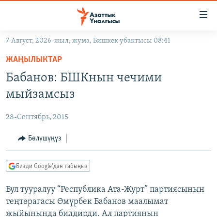
Линктер
Мазмунга
өтүңүз
7-Август, 2026-жыл, жума, Бишкек убактысы 08:41
Навигацияга
ЖАҢЫЛЫКТАР
өтүңүз
ЖАҢЫЛЫКТАР
КЫРГЫЗСТАН
Издөөгө
Бабанов: БШКнын чечими
салыңыз
ДҮЙНӨ
КЫРГЫЗСТАН
мыйзамсыз
УКРАИНА
САЯСАТ
ДҮЙНӨ
28-Сентябрь, 2015
АТАЙЫН ИЛИКТӨӨ
ЭКОНОМИКА
БОРБОР АЗИЯ
ТВ ПРОГРАММАЛАР
Бөлүшүңүз
МАДАНИЯТ
ПОДКАСТ
БҮГҮН АЗАТТЫКТА
Бизди Google'дан табыңыз
ӨЗГӨЧӨ ПИКИР
ЭКСПЕРТТЕР ТАЛДАЙТ
Бул тууралуу “Республика Ата-Журт” партиясынын
БИЗ ЖАНА ДҮЙНӨ
Русский
теңтөрагасы Өмүрбек Бабанов маалымат
ДАНИСТЕ
жыйынында билдирди. Ал партиянын