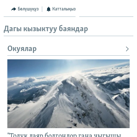
Бөлүшүңүз
Катталыңыз
Дагы кызыктуу баяндар
Окуялар
"Толук даяр болгондор гана чыгышы