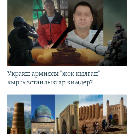
Украин армиясы "жок кылган"
кыргызстандыктар кимдер?