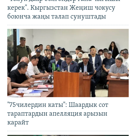
керек". Кыргызстан Жеңиш чокусу
боюнча жаңы талап сунуштады
"75чилердин каты": Шаардык сот
тараптардын апелляция арызын
карайт