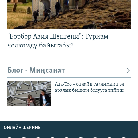
"Борбор Азия Шенгени": Туризм
чөлкөмдү байытабы?
Блог - Миңсанат
Ала-Тоо – онлайн таалимдин эл
аралык бешиги болууга тийиш
ОНЛАЙН ШЕРИНЕ