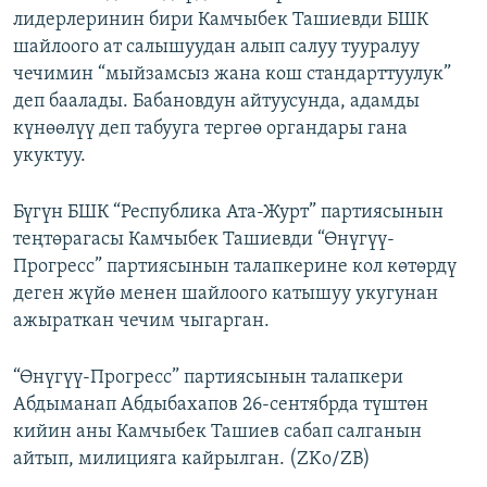
лидерлеринин бири Камчыбек Ташиевди БШК
ОНЛАЙН ШЕРИНЕ
ЭЖЕ-СИҢДИЛЕР
шайлоого ат салышуудан алып салуу тууралуу
АЗАТТЫК+
чечимин “мыйзамсыз жана кош стандарттуулук”
ЫҢГАЙСЫЗ СУРООЛОР
деп баалады. Бабановдун айтуусунда, адамды
күнөөлүү деп табууга тергөө органдары гана
укуктуу.
ЭЕ/АРнун бардык сайттары
Бүгүн БШК “Республика Ата-Журт” партиясынын
теңтөрагасы Камчыбек Ташиевди “Өнүгүү-
Прогресс” партиясынын талапкерине кол көтөрдү
деген жүйө менен шайлоого катышуу укугунан
ажыраткан чечим чыгарган.
“Өнүгүү-Прогресс” партиясынын талапкери
Абдыманап Абдыбахапов 26-сентябрда түштөн
кийин аны Камчыбек Ташиев сабап салганын
айтып, милицияга кайрылган. (ZKo/ZB)