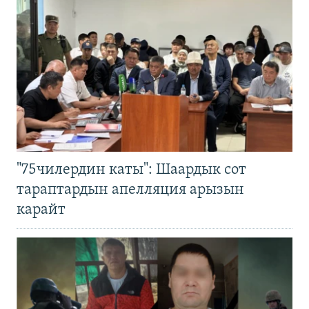
"75чилердин каты": Шаардык сот
тараптардын апелляция арызын
карайт