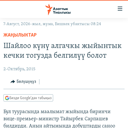
Линктер
Мазмунга
өтүңүз
7-Август, 2026-жыл, жума, Бишкек убактысы 08:24
Навигацияга
ЖАҢЫЛЫКТАР
өтүңүз
ЖАҢЫЛЫКТАР
КЫРГЫЗСТАН
Издөөгө
Шайлоо күнү алгачкы жыйынтык
салыңыз
ДҮЙНӨ
КЫРГЫЗСТАН
кечки тогузда белгилүү болот
УКРАИНА
САЯСАТ
ДҮЙНӨ
2-Октябрь, 2015
АТАЙЫН ИЛИКТӨӨ
ЭКОНОМИКА
БОРБОР АЗИЯ
ТВ ПРОГРАММАЛАР
Бөлүшүңүз
МАДАНИЯТ
ПОДКАСТ
БҮГҮН АЗАТТЫКТА
Бизди Google'дан табыңыз
ӨЗГӨЧӨ ПИКИР
ЭКСПЕРТТЕР ТАЛДАЙТ
Бул туурасында маалымат жыйында биринчи
БИЗ ЖАНА ДҮЙНӨ
Русский
вице-премьер-министр Тайырбек Сарпашев
ДАНИСТЕ
билдирди. Анын айтымында добуштарды саноо