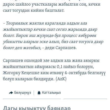
дароо шайлоо участкалары жабылган соң, кечки
ОНЛАЙН ШЕРИНЕ
ЭЖЕ-СИҢДИЛЕР
саат тогуздан кийин башталат.
АЗАТТЫК+
ЫҢГАЙСЫЗ СУРООЛОР
- Теориялык жактан караганда алдын ала
жыйынтыктар кечки саат сегиз жарымда даяр
болот. Бирок иш жүзүндө бул процесс көбүрөөк
ЭЕ/АРнун бардык сайттары
убакытты аларын эске алып, биз саат тогузга даяр
болот деп жатабыз,
- деди Сарпашев.
Сарпашев ошондой эле алдын ала жана акыркы
жыйынтыктын айырмасы 0,1 пайыз болорун,
Жогорку Кеңешке ким өткөнү 4-октябрда белгилүү
болуп каларын билдирди. (AzK)
Бөлүшүңүз
Катталыңыз
Дагы кызыктуу баяндар