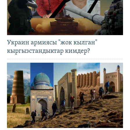
Украин армиясы "жок кылган"
кыргызстандыктар кимдер?