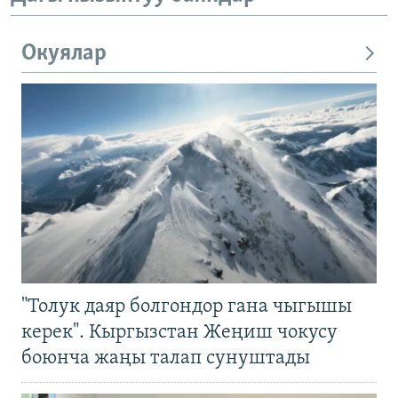
Окуялар
"Толук даяр болгондор гана чыгышы
керек". Кыргызстан Жеңиш чокусу
боюнча жаңы талап сунуштады