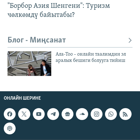
"Борбор Азия Шенгени": Туризм
чөлкөмдү байытабы?
Блог - Миңсанат
Ала-Тоо – онлайн таалимдин эл
аралык бешиги болууга тийиш
ОНЛАЙН ШЕРИНЕ