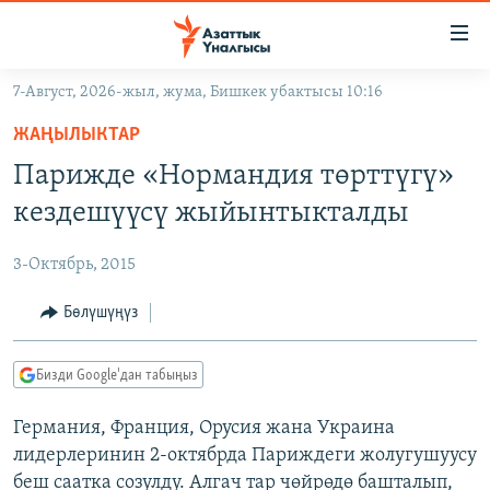
Линктер
Мазмунга
өтүңүз
7-Август, 2026-жыл, жума, Бишкек убактысы 10:16
Навигацияга
ЖАҢЫЛЫКТАР
өтүңүз
ЖАҢЫЛЫКТАР
КЫРГЫЗСТАН
Издөөгө
Парижде «Нормандия төрттүгү»
салыңыз
ДҮЙНӨ
КЫРГЫЗСТАН
кездешүүсү жыйынтыкталды
УКРАИНА
САЯСАТ
ДҮЙНӨ
3-Октябрь, 2015
АТАЙЫН ИЛИКТӨӨ
ЭКОНОМИКА
БОРБОР АЗИЯ
ТВ ПРОГРАММАЛАР
Бөлүшүңүз
МАДАНИЯТ
ПОДКАСТ
БҮГҮН АЗАТТЫКТА
Бизди Google'дан табыңыз
ӨЗГӨЧӨ ПИКИР
ЭКСПЕРТТЕР ТАЛДАЙТ
Германия, Франция, Орусия жана Украина
БИЗ ЖАНА ДҮЙНӨ
Русский
лидерлеринин 2-октябрда Париждеги жолугушуусу
ДАНИСТЕ
беш саатка созулду. Алгач тар чөйрөдө башталып,