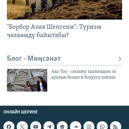
"Борбор Азия Шенгени": Туризм
чөлкөмдү байытабы?
Блог - Миңсанат
Ала-Тоо – онлайн таалимдин эл
аралык бешиги болууга тийиш
ОНЛАЙН ШЕРИНЕ