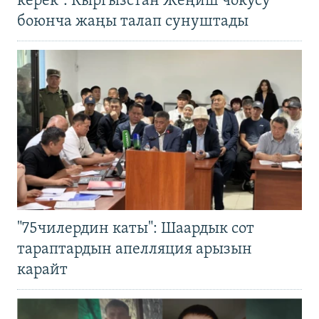
керек". Кыргызстан Жеңиш чокусу
боюнча жаңы талап сунуштады
"75чилердин каты": Шаардык сот
тараптардын апелляция арызын
карайт