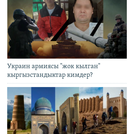
Украин армиясы "жок кылган"
кыргызстандыктар кимдер?