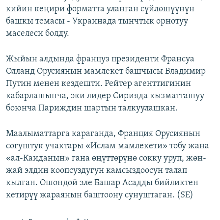
кийин кеңири форматта уланган сүйлөшүүнүн
ОНЛАЙН ШЕРИНЕ
ЭЖЕ-СИҢДИЛЕР
башкы темасы - Украинада тынчтык орнотуу
АЗАТТЫК+
маселеси болду.
ЫҢГАЙСЫЗ СУРООЛОР
Жыйын алдында француз президенти Франсуа
Олланд Орусиянын мамлекет башчысы Владимир
ЭЕ/АРнун бардык сайттары
Путин менен кездешти. Рейтер агенттигинин
кабарлашынча, эки лидер Сирияда кызматташуу
боюнча Париждин шартын талкуулашкан.
Маалыматтарга караганда, Франция Орусиянын
согуштук учактары «Ислам мамлекети» тобу жана
«ал-Каиданын» гана өңүттөрүнө сокку уруп, жөн-
жай элдин коопсуздугун камсыздоосун талап
кылган. Ошондой эле Башар Асадды бийликтен
кетирүү жараянын баштоону сунуштаган. (SE)