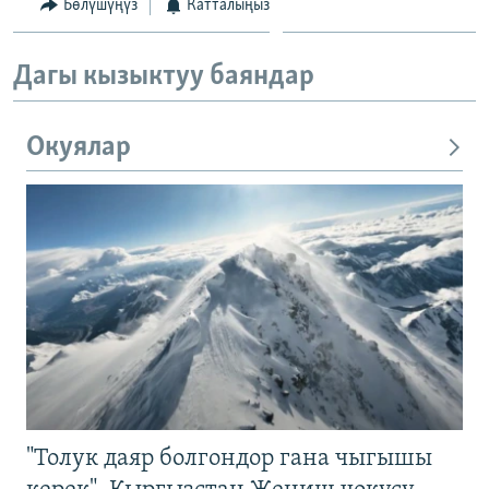
Бөлүшүңүз
Катталыңыз
Дагы кызыктуу баяндар
Окуялар
"Толук даяр болгондор гана чыгышы