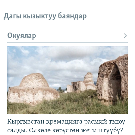
Дагы кызыктуу баяндар
Окуялар
Кыргызстан кремацияга расмий тыюу
салды. Өлкөдө көрүстөн жетиштүүбү?