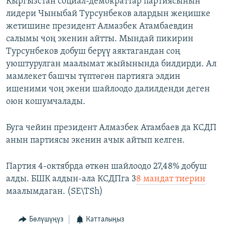
Кыргызстан социал-демократтар партиясынын
ОНЛАЙН ШЕРИНЕ
ЭЖЕ-СИҢДИЛЕР
лидери Чыныбай Турсунбеков алардын жеңишке
жетишине президент Алмазбек Атамбаевдин
АЗАТТЫК+
салымы чоң экенин айтты. Мындай пикирин
ЫҢГАЙСЫЗ СУРООЛОР
Турсунбеков добуш берүү аяктагандан соң
уюштурулган маалымат жыйынында билдирди. Ал
мамлекет башчы түптөгөн партияга элдин
ЭЕ/АРнун бардык сайттары
ишеними чоң экени шайлоодо далилденди деген
оюн кошумчалады.
Буга чейин президент Алмазбек Атамбаев да КСДП
анын партиясы экенин ачык айтып келген.
Партия 4-октябрда өткөн шайлоодо 27,48% добуш
алды. БШК алдын-ала КСДПга 3
8 мандат тиерин
маалымдаган. (SE\TSh)
Бөлүшүңүз
Катталыңыз