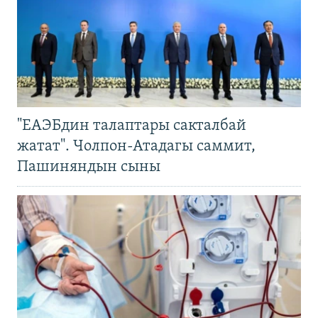
"ЕАЭБдин талаптары сакталбай
жатат". Чолпон-Атадагы саммит,
Пашиняндын сыны