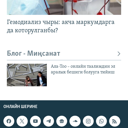
Гемодиализ чыры: акча маркумдарга
да которулганбы?
Блог - Миңсанат
Ала-Тоо – онлайн таалимдин эл
аралык бешиги болууга тийиш
ОНЛАЙН ШЕРИНЕ