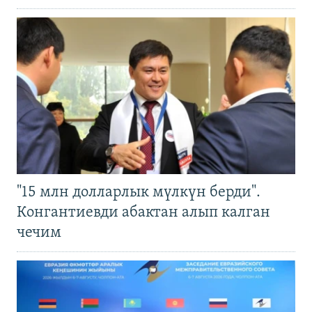
"15 млн долларлык мүлкүн берди".
Конгантиевди абактан алып калган
чечим