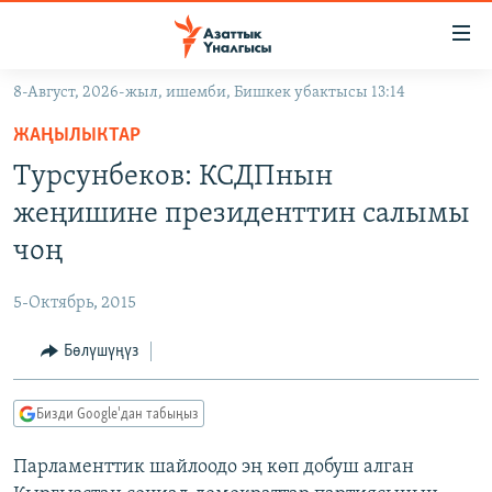
Линктер
Мазмунга
өтүңүз
8-Август, 2026-жыл, ишемби, Бишкек убактысы 13:14
Навигацияга
ЖАҢЫЛЫКТАР
өтүңүз
ЖАҢЫЛЫКТАР
КЫРГЫЗСТАН
Издөөгө
Турсунбеков: КСДПнын
салыңыз
ДҮЙНӨ
КЫРГЫЗСТАН
жеңишине президенттин салымы
УКРАИНА
САЯСАТ
ДҮЙНӨ
чоң
АТАЙЫН ИЛИКТӨӨ
ЭКОНОМИКА
БОРБОР АЗИЯ
5-Октябрь, 2015
ТВ ПРОГРАММАЛАР
МАДАНИЯТ
Бөлүшүңүз
ПОДКАСТ
БҮГҮН АЗАТТЫКТА
ӨЗГӨЧӨ ПИКИР
ЭКСПЕРТТЕР ТАЛДАЙТ
Бизди Google'дан табыңыз
БИЗ ЖАНА ДҮЙНӨ
Русский
Парламенттик шайлоодо эң көп добуш алган
ДАНИСТЕ