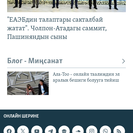
"ЕАЭБдин талаптары сакталбай
жатат". Чолпон-Атадагы саммит,
Пашиняндын сыны
Блог - Миңсанат
Ала-Тоо – онлайн таалимдин эл
аралык бешиги болууга тийиш
ОНЛАЙН ШЕРИНЕ