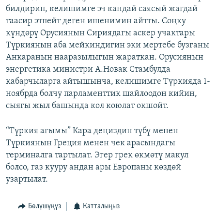
билдирип, келишимге эч кандай саясый жагдай
ОНЛАЙН ШЕРИНЕ
ЭЖЕ-СИҢДИЛЕР
таасир этпейт деген ишенимин айтты. Соңку
АЗАТТЫК+
күндөрү Орусиянын Сириядагы аскер учактары
ЫҢГАЙСЫЗ СУРООЛОР
Түркиянын аба мейкиндигин эки мертебе бузганы
Анкаранын нааразылыгын жараткан. Орусиянын
энергетика министри А.Новак Стамбулда
ЭЕ/АРнун бардык сайттары
кабарчыларга айтышынча, келишимге Түркияда 1-
ноябрда болчу парламенттик шайлоодон кийин,
сыягы жыл башында кол коюлат окшойт.
“Түркия агымы” Кара деңиздин түбү менен
Түркиянын Греция менен чек арасындагы
терминалга тартылат. Эгер грек өкмөтү макул
болсо, газ кууру андан ары Европаны көздөй
узартылат.
Бөлүшүңүз
Катталыңыз