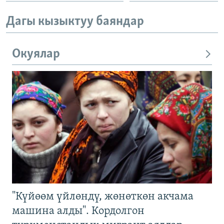
Дагы кызыктуу баяндар
Окуялар
"Күйөөм үйлөндү, жөнөткөн акчама
машина алды". Кордолгон