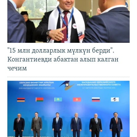
"15 млн долларлык мүлкүн берди".
Конгантиевди абактан алып калган
чечим