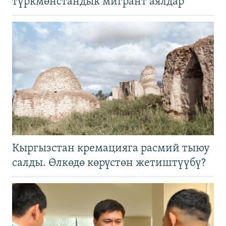
түркмөнстандык мигрант аялдар
Кыргызстан кремацияга расмий тыюу
салды. Өлкөдө көрүстөн жетиштүүбү?