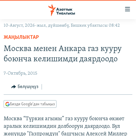
Линктер
Мазмунга
өтүңүз
10-Август, 2026-жыл, дүйшөмбү, Бишкек убактысы 08:42
Навигацияга
ЖАҢЫЛЫКТАР
өтүңүз
ЖАҢЫЛЫКТАР
КЫРГЫЗСТАН
Издөөгө
Москва менен Анкара газ кууру
салыңыз
ДҮЙНӨ
КЫРГЫЗСТАН
боюнча келишимди даярдоодо
УКРАИНА
САЯСАТ
ДҮЙНӨ
7-Октябрь, 2015
АТАЙЫН ИЛИКТӨӨ
ЭКОНОМИКА
БОРБОР АЗИЯ
ТВ ПРОГРАММАЛАР
Бөлүшүңүз
МАДАНИЯТ
ПОДКАСТ
БҮГҮН АЗАТТЫКТА
Бизди Google'дан табыңыз
ӨЗГӨЧӨ ПИКИР
ЭКСПЕРТТЕР ТАЛДАЙТ
Москва “Түркия агымы” газ кууру боюнча өкмөт
БИЗ ЖАНА ДҮЙНӨ
Русский
аралык келишимдин долбоорун даярдоодо. Бул
ДАНИСТЕ
жөнүндө "Газпромдун" башчысы Алексей Миллер