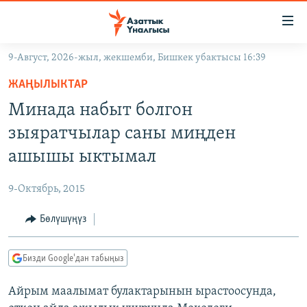
Линктер
Мазмунга
өтүңүз
9-Август, 2026-жыл, жекшемби, Бишкек убактысы 16:39
Навигацияга
ЖАҢЫЛЫКТАР
өтүңүз
ЖАҢЫЛЫКТАР
КЫРГЫЗСТАН
Издөөгө
Минада набыт болгон
салыңыз
ДҮЙНӨ
КЫРГЫЗСТАН
зыяратчылар саны миңден
УКРАИНА
САЯСАТ
ДҮЙНӨ
ашышы ыктымал
АТАЙЫН ИЛИКТӨӨ
ЭКОНОМИКА
БОРБОР АЗИЯ
9-Октябрь, 2015
ТВ ПРОГРАММАЛАР
МАДАНИЯТ
Бөлүшүңүз
ПОДКАСТ
БҮГҮН АЗАТТЫКТА
ӨЗГӨЧӨ ПИКИР
ЭКСПЕРТТЕР ТАЛДАЙТ
Бизди Google'дан табыңыз
БИЗ ЖАНА ДҮЙНӨ
Русский
Айрым маалымат булактарынын ырастоосунда,
ДАНИСТЕ