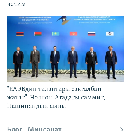
чечим
"ЕАЭБдин талаптары сакталбай
жатат". Чолпон-Атадагы саммит,
Пашиняндын сыны
Блог - Миңсанат