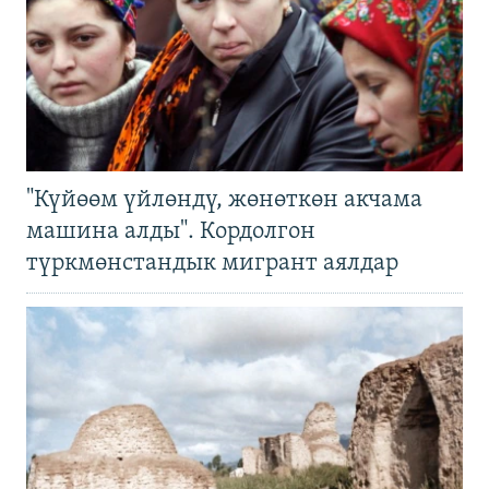
"Күйөөм үйлөндү, жөнөткөн акчама
машина алды". Кордолгон
түркмөнстандык мигрант аялдар