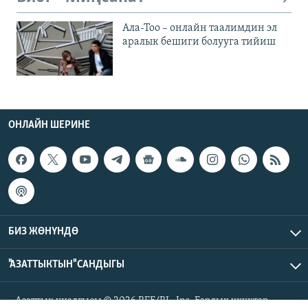
Ала-Тоо – онлайн таалимдин эл
аралык бешиги болууга тийиш
ОНЛАЙН ШЕРИНЕ
БИЗ ЖӨНҮНДӨ
"АЗАТТЫКТЫН" САНДЫГЫ
Азаттык үналгысы © 2026 RFE/RL, Inc. Бардык укуктар