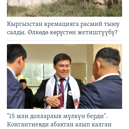
Кыргызстан кремацияга расмий тыюу
салды. Өлкөдө көрүстөн жетиштүүбү?
"15 млн долларлык мүлкүн берди".
Конгантиевди абактан алып калган