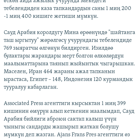
өткөн айда ажылык учурунда Мекедеги
ОНЛАЙН ШЕРИНЕ
ЭЖЕ-СИҢДИЛЕР
тебелендиден каза тапкандардын саны 1 миң 200
-1 миң 400 кишиге жетиши мүмкүн.
АЗАТТЫК+
ЫҢГАЙСЫЗ СУРООЛОР
Сауд Арабия королдугу Мина өрөөнүндө "шайтанга
таш ыргытуу" жөрөлгөсү учурундагы тебелендиде
ЭЕ/АРнун бардык сайттары
769 зыяратчы өлгөнүн билдирген. Изилдөө
булактары жарандары мерт болгон өлкөлөрдүн
маалыматтарына таянып жыйынтык чыгарышкан.
Маселен, Иран 464 жараны ажал тапканын
ырастаса, Египет – 148, Индонезия 120 курмандык
тууралуу кабарлаган.
Аssociated Press агенттиги кырсыктан 1 миң 399
кишинин өмүрүн алып кеткенин маалымдап, Сауд
Арабия бийлиги аброюн сактап калыш үчүн
чыныгы сандарды жашырып жаткан болушу
мүмкүн деп жазган. Ajans Frans Pres агенттиги өз