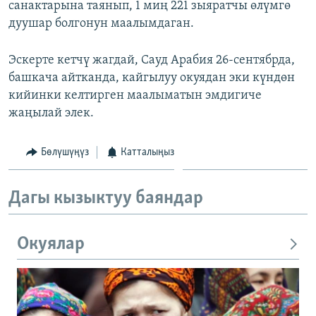
санактарына таянып, 1 миң 221 зыяратчы өлүмгө
дуушар болгонун маалымдаган.
Эскерте кетчү жагдай, Сауд Арабия 26-сентябрда,
башкача айтканда, кайгылуу окуядан эки күндөн
кийинки келтирген маалыматын эмдигиче
жаңылай элек.
Бөлүшүңүз
Катталыңыз
Дагы кызыктуу баяндар
Окуялар