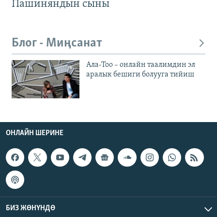
Пашиняндын сыны
Блог - Миңсанат
Ала-Тоо – онлайн таалимдин эл
аралык бешиги болууга тийиш
ОНЛАЙН ШЕРИНЕ
БИЗ ЖӨНҮНДӨ