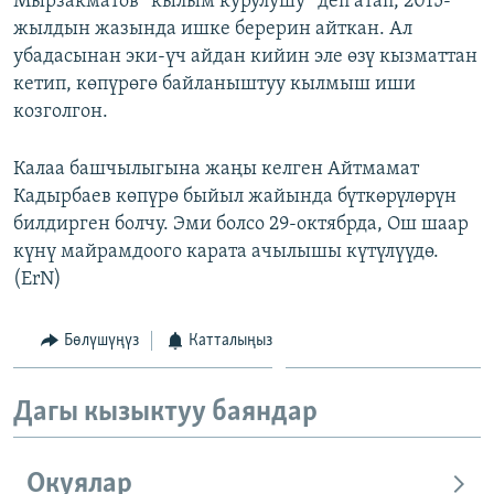
Мырзакматов “кылым курулушу” деп атап, 2015-
жылдын жазында ишке берерин айткан. Ал
убадасынан эки-үч айдан кийин эле өзү кызматтан
кетип, көпүрөгө байланыштуу кылмыш иши
козголгон.
Калаа башчылыгына жаңы келген Айтмамат
Кадырбаев көпүрө быйыл жайында бүткөрүлөрүн
билдирген болчу. Эми болсо 29-октябрда, Ош шаар
күнү майрамдоого карата ачылышы күтүлүүдө.
(ErN)
Бөлүшүңүз
Катталыңыз
Дагы кызыктуу баяндар
Окуялар