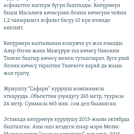
асфальттоо иштери бүгүн башталды. Көпүрөнүн
ОНЛАЙН ШЕРИНЕ
ЭЖЕ-СИҢДИЛЕР
башы Масалиев көчөсүнөн Ленин көчөсүнө чейин
АЗАТТЫК+
1,2 чакырымга асфальт басуу 10 күн ичинде
ЫҢГАЙСЫЗ СУРООЛОР
аяктайт.
Көпүрөнүн капталынан кошумча үч жол ачылды.
ЭЕ/АРнун бардык сайттары
Алар Өзгөн жана Мажүрүм тал көчөсү Навоини
Тилеке баатыр көчөсү менен туташтырат. Буга улай
Ленин көчөсү тараптан Тилекеге карай да жаңы
жол түштү.
Жумушту “Сафари” курулуш компаниясы
аткарууда. Обьекттин узундугу 265 метр, туурасы
24 метр. Суммасы 665 млн. сом деп бааланган.
Эстакада көпүрөнүн курулушу 2013-жылы октябрда
башталган. Аны ошо кездеги шаар мэри Мелис