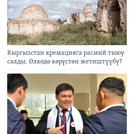
Кыргызстан кремацияга расмий тыюу
салды. Өлкөдө көрүстөн жетиштүүбү?