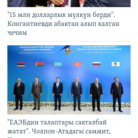
"15 млн долларлык мүлкүн берди".
Конгантиевди абактан алып калган
чечим
"ЕАЭБдин талаптары сакталбай
жатат". Чолпон-Атадагы саммит,