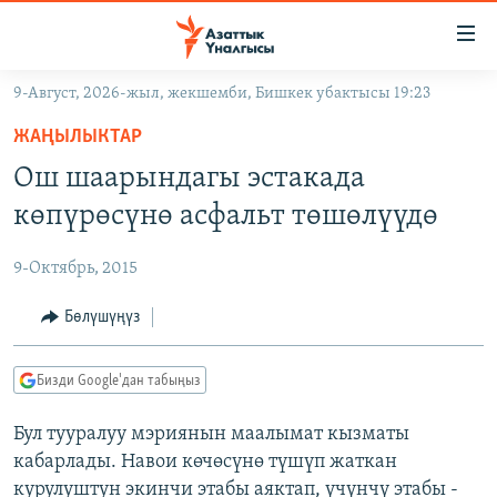
Линктер
Мазмунга
өтүңүз
9-Август, 2026-жыл, жекшемби, Бишкек убактысы 19:23
Навигацияга
ЖАҢЫЛЫКТАР
өтүңүз
ЖАҢЫЛЫКТАР
КЫРГЫЗСТАН
Издөөгө
Ош шаарындагы эстакада
салыңыз
ДҮЙНӨ
КЫРГЫЗСТАН
көпүрөсүнө асфальт төшөлүүдө
УКРАИНА
САЯСАТ
ДҮЙНӨ
9-Октябрь, 2015
АТАЙЫН ИЛИКТӨӨ
ЭКОНОМИКА
БОРБОР АЗИЯ
ТВ ПРОГРАММАЛАР
Бөлүшүңүз
МАДАНИЯТ
ПОДКАСТ
БҮГҮН АЗАТТЫКТА
Бизди Google'дан табыңыз
ӨЗГӨЧӨ ПИКИР
ЭКСПЕРТТЕР ТАЛДАЙТ
Бул тууралуу мэриянын маалымат кызматы
БИЗ ЖАНА ДҮЙНӨ
Русский
кабарлады. Навои көчөсүнө түшүп жаткан
ДАНИСТЕ
курулуштун экинчи этабы аяктап, үчүнчү этабы -