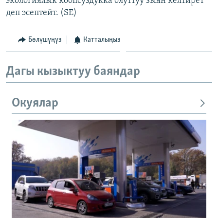
экологиялык коопсуздукка олуттуу зыян келтирет
деп эсептейт. (SE)
Бөлүшүңүз
Катталыңыз
Дагы кызыктуу баяндар
Окуялар