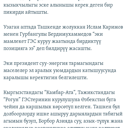
кызыкчылыгы эске алынышы керек деген бир
ОНЛАЙН ШЕРИНЕ
ЭЖЕ-СИҢДИЛЕР
пикирди айтышты.
АЗАТТЫК+
ЫҢГАЙСЫЗ СУРООЛОР
Узаган аптада Ташкенде жолуккан Ислам Каримов
менен Гурбангулы Бердимухаммедов “эки
мамлекет ГЭС куруу жаатында бирдиктүү
ЭЕ/АРнун бардык сайттары
позицияга ээ” деп билдирүү жасашты.
Эки президент суу-энергия тармагындагы
маселелер эл аралык уюмдардын катышуусунда
каралышы керектигин белгилешти.
Кыргызстандагы “Камбар-Ата”, Тажикстандагы
“Рогун” ГЭСтеринин курулушуна Өзбекстан буга
чейин да каршылык көрсөтүп келген. Ташкен бул
долбоорлорду ишке ашыруу дарыялардын табигый
агымын бузуп, Борбор Азияда суу, азык-түлүк жана