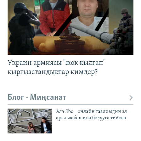
Украин армиясы "жок кылган"
кыргызстандыктар кимдер?
Блог - Миңсанат
Ала-Тоо – онлайн таалимдин эл
аралык бешиги болууга тийиш