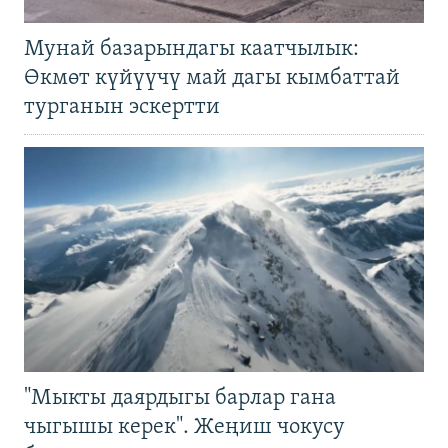
Мунай базарындагы каатчылык:
Өкмөт күйүүчү май дагы кымбаттай
турганын эскертти
"Мыкты даярдыгы барлар гана
чыгышы керек". Жеңиш чокусу