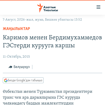
Линктер
Мазмунга
өтүңүз
7-Август, 2026-жыл, жума, Бишкек убактысы 13:52
Навигацияга
ЖАҢЫЛЫКТАР
өтүңүз
ЖАҢЫЛЫКТАР
КЫРГЫЗСТАН
Издөөгө
Каримов менен Бердимухаммедов
салыңыз
ДҮЙНӨ
КЫРГЫЗСТАН
ГЭСтерди курууга каршы
УКРАИНА
САЯСАТ
ДҮЙНӨ
11-Октябрь, 2015
АТАЙЫН ИЛИКТӨӨ
ЭКОНОМИКА
БОРБОР АЗИЯ
ТВ ПРОГРАММАЛАР
Бөлүшүңүз
МАДАНИЯТ
ПОДКАСТ
БҮГҮН АЗАТТЫКТА
Бизди Google'дан табыңыз
ӨЗГӨЧӨ ПИКИР
ЭКСПЕРТТЕР ТАЛДАЙТ
Өзбекстан менен Түркмөнстан президенттери
БИЗ ЖАНА ДҮЙНӨ
Русский
транс чек ара дарыяларына ГЭС курууда
ДАНИСТЕ
чөлкөмдөгү бардык мамлекеттердин