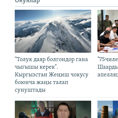
Окуялар
"Толук даяр болгондор гана
"75чиле
чыгышы керек".
Шаарды
Кыргызстан Жеңиш чокусу
апелля
боюнча жаңы талап
сунуштады