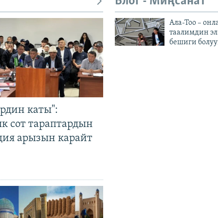
Блог - Миңсанат
Ала-Тоо – онл
таалимдин эл
бешиги болуу
рдин каты":
к сот тараптардын
ция арызын карайт