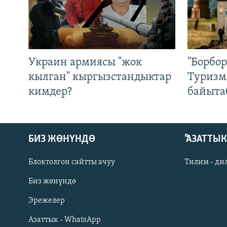
Украин армиясы "жок
"Борбо
кылган" кыргызстандыктар
Туризм
кимдер?
байыта
БИЗ ЖӨНҮНДӨ
"АЗАТТЫ
Блоктолгон сайтты ачуу
Тилим - ди
Биз жөнүндө
Русский
Эрежелер
Азаттык - WhatsApp
ОНЛАЙН ШЕРИНЕ