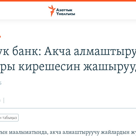
Р
ук банк: Акча алмаштыр
ры кирешесин жашыруу
5
з
ан табыңыз
тын маалыматында, акча алмаштыруучу жайлардын ж