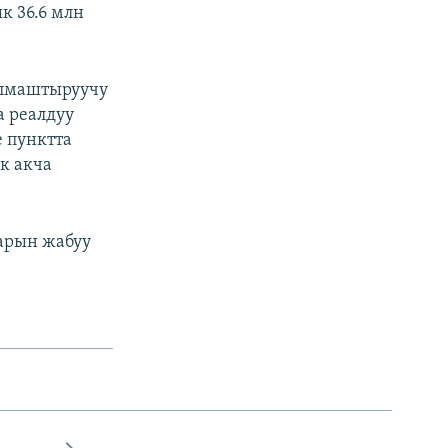
к 36.6 млн
алмаштыруучу
 реалдуу
 пунктта
к акча
арын жабуу