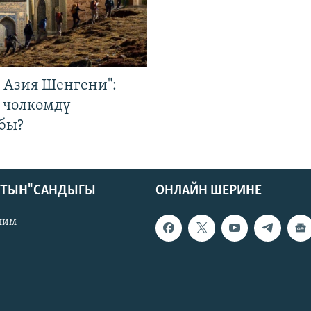
р Азия Шенгени":
 чөлкөмдү
бы?
КТЫН" САНДЫГЫ
ОНЛАЙН ШЕРИНЕ
лим