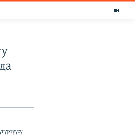
уу
да
үгүртүүсү