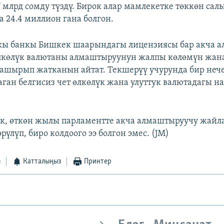
 млрд сомду түздү. Бирок алар мамлекетке төккөн салы
а 24.4 миллион гана болгон.
кы банкы Бишкек шаарындагы лицензиясы бар акча 
лкөлүк валютаны алмаштыруунун жалпы көлөмүн жана
шырып жатканын айтат. Текшерүү учурунда бир нече
аган белгисиз чет өлкөлүк жана улуттук валютадагы на
ек, өткөн жылы парламентте акча алмаштыруучу жайл
рүлүп, биро колдоого ээ болгон эмес. (JM)
з
Катталыңыз
Принтер