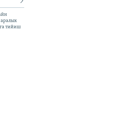
айн
 аралык
га тийиш