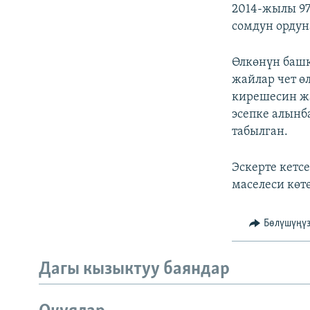
ЭЖЕ-СИҢДИЛЕР
2014-жылы 97
сомдун ордун
АЗАТТЫК+
ЫҢГАЙСЫЗ СУРООЛОР
Өлкөнүн баш
жайлар чет ө
кирешесин жа
эсепке алынб
табылган.
Эскерте кетс
маселеси көтө
Бөлүшүңү
Дагы кызыктуу баяндар