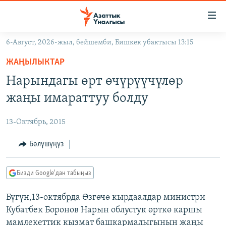
Линктер
Мазмунга
өтүңүз
6-Август, 2026-жыл, бейшемби, Бишкек убактысы 13:15
Навигацияга
ЖАҢЫЛЫКТАР
өтүңүз
ЖАҢЫЛЫКТАР
КЫРГЫЗСТАН
Издөөгө
Нарындагы өрт өчүрүүчүлөр
салыңыз
ДҮЙНӨ
КЫРГЫЗСТАН
жаңы имараттуу болду
УКРАИНА
САЯСАТ
ДҮЙНӨ
13-Октябрь, 2015
АТАЙЫН ИЛИКТӨӨ
ЭКОНОМИКА
БОРБОР АЗИЯ
ТВ ПРОГРАММАЛАР
Бөлүшүңүз
МАДАНИЯТ
ПОДКАСТ
БҮГҮН АЗАТТЫКТА
Бизди Google'дан табыңыз
ӨЗГӨЧӨ ПИКИР
ЭКСПЕРТТЕР ТАЛДАЙТ
Бүгүн,13-октябрда Өзгөчө кырдаалдар министри
БИЗ ЖАНА ДҮЙНӨ
Русский
Кубатбек Боронов Нарын облустук өрткө каршы
ДАНИСТЕ
мамлекеттик кызмат башкармалыгынын жаңы