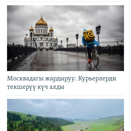
Москвадагы жардыруу: Курьерлерди
текшерүү күч алды