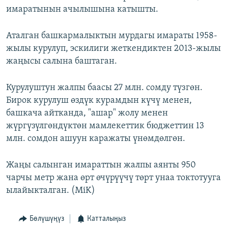
имаратынын ачылышына катышты.
ОНЛАЙН ШЕРИНЕ
ЭЖЕ-СИҢДИЛЕР
АЗАТТЫК+
Аталган башкармалыктын мурдагы имараты 1958-
ЫҢГАЙСЫЗ СУРООЛОР
жылы курулуп, эскилиги жеткендиктен 2013-жылы
жаңысы салына баштаган.
ЭЕ/АРнун бардык сайттары
Курулуштун жалпы баасы 27 млн. сомду түзгөн.
Бирок курулуш өздүк курамдын күчү менен,
башкача айтканда, "ашар" жолу менен
жүргүзүлгөндүктөн мамлекеттик бюджеттин 13
млн. сомдон ашуун каражаты үнөмдөлгөн.
Жаңы салынган имараттын жалпы аянты 950
чарчы метр жана өрт өчүрүүчү төрт унаа токтотууга
ылайыкталган. (MiK)
Бөлүшүңүз
Катталыңыз