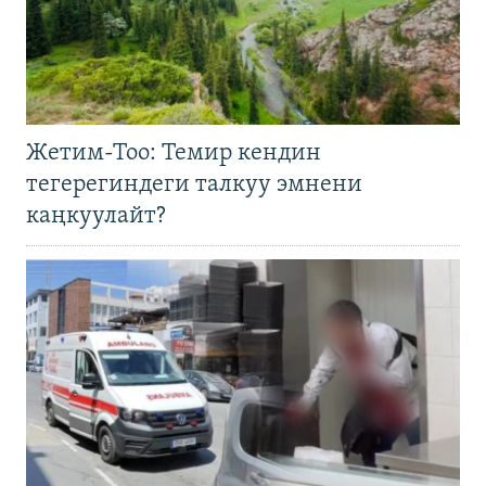
Жетим-Тоо: Темир кендин
тегерегиндеги талкуу эмнени
каңкуулайт?