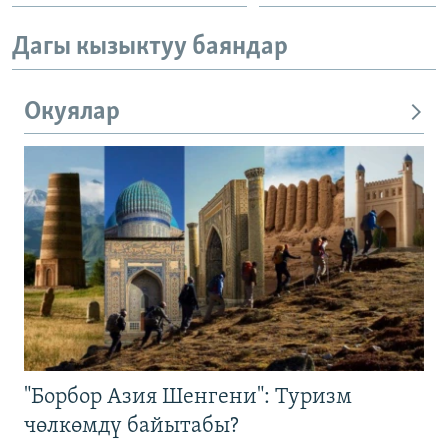
Дагы кызыктуу баяндар
Окуялар
"Борбор Азия Шенгени": Туризм
чөлкөмдү байытабы?