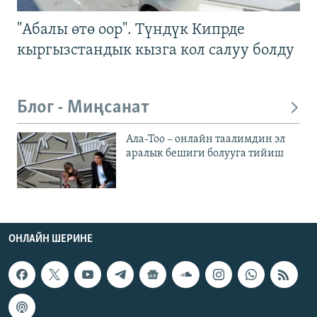
"Абалы өтө оор". Түндүк Кипрде
кыргызстандык кызга кол салуу болду
Блог - Миңсанат
Ала-Тоо – онлайн таалимдин эл
аралык бешиги болууга тийиш
ОНЛАЙН ШЕРИНЕ