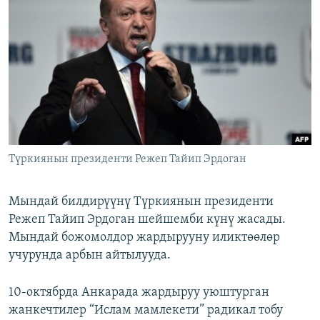
ОНЛАЙН ШЕРИНЕ
ЭЖЕ-СИҢДИЛЕР
АЗАТТЫК+
ЫҢГАЙСЫЗ СУРООЛОР
ЭЕ/АРнун бардык сайттары
Түркиянын президенти Режеп Тайип Эрдоган
Мындай билдирүүнү Түркиянын президенти
Режеп Тайип Эрдоган шейшемби күнү жасады.
Мындай божомолдор жардырууну иликтөөлөр
учурунда арбын айтылууда.
10-октябрда Анкарада жардыруу уюштурган
жанкечтилер “Ислам мамлекети” радикал тобу