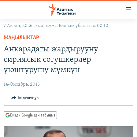
Линктер
Мазмунга
өтүңүз
7-Август, 2026-жыл, жума, Бишкек убактысы 00:10
Навигацияга
ЖАҢЫЛЫКТАР
өтүңүз
ЖАҢЫЛЫКТАР
КЫРГЫЗСТАН
Издөөгө
Анкарадагы жардырууну
салыңыз
ДҮЙНӨ
КЫРГЫЗСТАН
сириялык согушкерлер
УКРАИНА
САЯСАТ
ДҮЙНӨ
уюштурушу мүмкүн
АТАЙЫН ИЛИКТӨӨ
ЭКОНОМИКА
БОРБОР АЗИЯ
14-Октябрь, 2015
ТВ ПРОГРАММАЛАР
МАДАНИЯТ
Бөлүшүңүз
ПОДКАСТ
БҮГҮН АЗАТТЫКТА
ӨЗГӨЧӨ ПИКИР
ЭКСПЕРТТЕР ТАЛДАЙТ
Бизди Google'дан табыңыз
БИЗ ЖАНА ДҮЙНӨ
Русский
ДАНИСТЕ