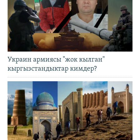
Украин армиясы "жок кылган"
кыргызстандыктар кимдер?