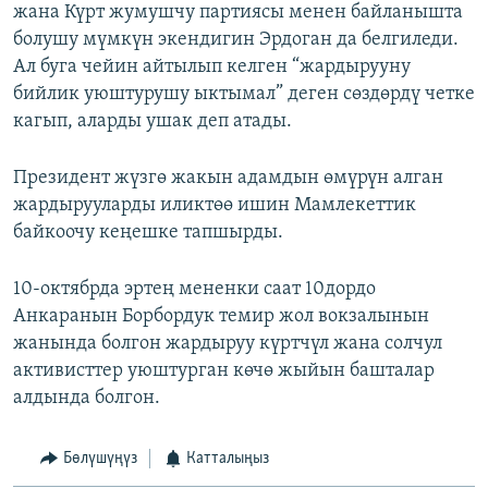
жана Күрт жумушчу партиясы менен байланышта
болушу мүмкүн экендигин Эрдоган да белгиледи.
Ал буга чейин айтылып келген “жардырууну
бийлик уюштурушу ыктымал” деген сөздөрдү четке
кагып, аларды ушак деп атады.
Президент жүзгө жакын адамдын өмүрүн алган
жардырууларды иликтөө ишин Мамлекеттик
байкоочу кеңешке тапшырды.
10-октябрда эртең мененки саат 10дордо
Анкаранын Борбордук темир жол вокзалынын
жанында болгон жардыруу күртчүл жана солчул
активисттер уюштурган көчө жыйын башталар
алдында болгон.
Бөлүшүңүз
Катталыңыз