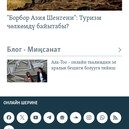
"Борбор Азия Шенгени": Туризм
чөлкөмдү байытабы?
Блог - Миңсанат
Ала-Тоо – онлайн таалимдин эл
аралык бешиги болууга тийиш
ОНЛАЙН ШЕРИНЕ