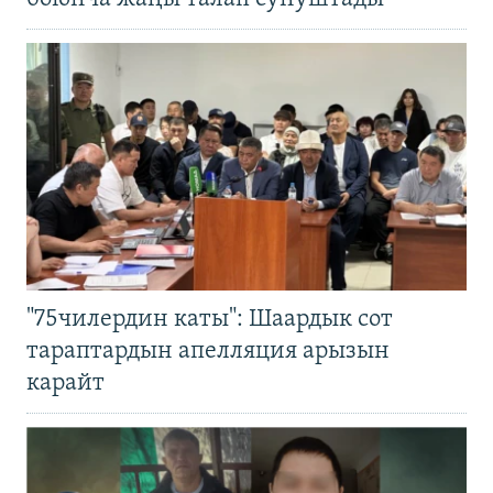
"75чилердин каты": Шаардык сот
тараптардын апелляция арызын
карайт