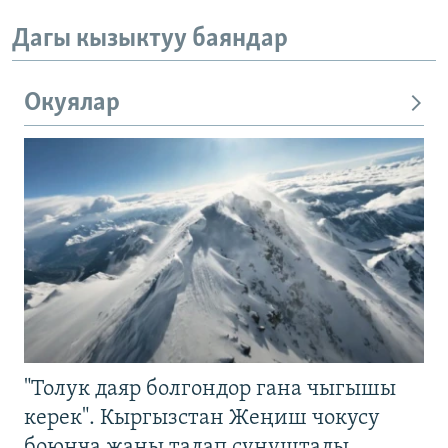
Дагы кызыктуу баяндар
Окуялар
"Толук даяр болгондор гана чыгышы
керек". Кыргызстан Жеңиш чокусу
боюнча жаңы талап сунуштады