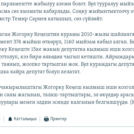
парламентте жабылуу аземи болот. Бул тууралуу мыйз
сма сөз кызматы кабарлады. Соңку жыйынтыктоочу о
стр Темир Сариев катышып, сөз сүйлөйт.
таган Жогорку Кеңештин курамы 2010-жылы шайланг
мент 374 жыйын өткөрүп, 1140 мыйзам кабыл алган. 
ку Кеңеште 15ке жакын депутатка кылмыш иши козго
ттолуп, кээ бири өлкөдөн чыгып кетишти. Айрымдар
 таянып, жоопко тартылган жок. Бул курамдагы депут
ка кайра депутат болуп келатат.
V чакырылыштагы Жогорку Кеӊеш кылмыш иши козгол
н саны жагынан, талаш-тартыштары, эл өкүлдөр арас
улары менен элдин эсинде калганын белгилшүүдө. (
з
Катталыңыз
Принтер