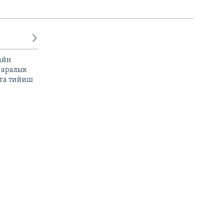
айн
 аралык
га тийиш