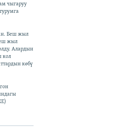
ам чыгаруу
турумга
ан. Беш жыл
Беш жыл
лду. Алардын
ы кол
аттардын көбү
гон
ындагы
КЕ)