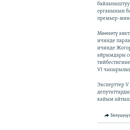
ЭЖЕ-СИҢДИЛЕР
байланыштуу 
органынын ба
АЗАТТЫК+
премьер-мини
ЫҢГАЙСЫЗ СУРООЛОР
Мөөнөтү аяк
ичинде парла
ичинде Жогор
айрымдары со
тийбестигине
VI чакырылыш
Эксперттер 
депутаттарды
кайым айтышу
Бөлүшүңү