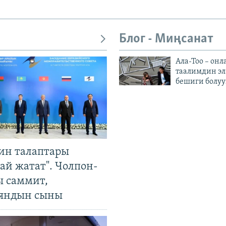
Блог - Миңсанат
Ала-Тоо – онл
таалимдин эл
бешиги болуу
ин талаптары
ай жатат". Чолпон-
ы саммит,
яндын сыны