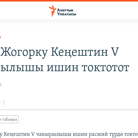
Р
 Жогорку Кеңештин V
ылышы ишин токтотот
5
з
ан табыңыз
у Кеңештин V чакырылышы ишин расмий түрдө токтот