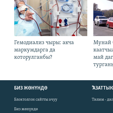
Гемодиализ чыры: акча
Мунай 
маркумдарга да
каатчы
которулганбы?
май да
турган
БИЗ ЖӨНҮНДӨ
"АЗАТТЫ
Блоктолгон сайтты ачуу
Тилим - ди
Биз жөнүндө