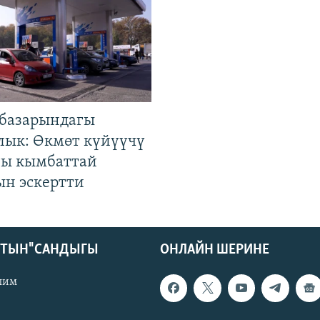
базарындагы
лык: Өкмөт күйүүчү
гы кымбаттай
ын эскертти
КТЫН" САНДЫГЫ
ОНЛАЙН ШЕРИНЕ
лим