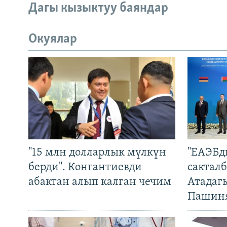
Дагы кызыктуу баяндар
Окуялар
"15 млн долларлык мүлкүн
"ЕАЭБд
берди". Конгантиевди
сакталб
абактан алып калган чечим
Атадаг
Пашин