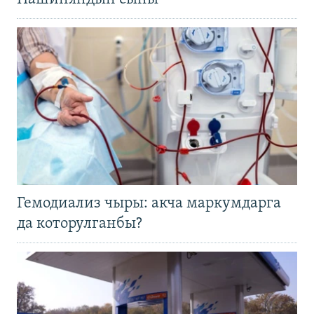
Гемодиализ чыры: акча маркумдарга
да которулганбы?