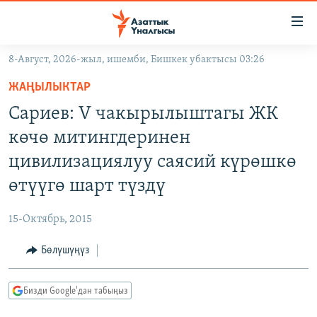
Линктер
Мазмунга
өтүңүз
8-Август, 2026-жыл, ишемби, Бишкек убактысы 03:26
Навигацияга
ЖАҢЫЛЫКТАР
өтүңүз
ЖАҢЫЛЫКТАР
КЫРГЫЗСТАН
Издөөгө
Сариев: V чакырылыштагы ЖК
салыңыз
ДҮЙНӨ
КЫРГЫЗСТАН
көчө митингдеринен
УКРАИНА
САЯСАТ
ДҮЙНӨ
цивилизациялуу саясий күрөшкө
АТАЙЫН ИЛИКТӨӨ
ЭКОНОМИКА
БОРБОР АЗИЯ
өтүүгө шарт түздү
ТВ ПРОГРАММАЛАР
МАДАНИЯТ
15-Октябрь, 2015
ПОДКАСТ
БҮГҮН АЗАТТЫКТА
Бөлүшүңүз
ӨЗГӨЧӨ ПИКИР
ЭКСПЕРТТЕР ТАЛДАЙТ
БИЗ ЖАНА ДҮЙНӨ
Русский
Бизди Google'дан табыңыз
ДАНИСТЕ