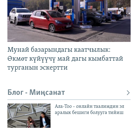
Мунай базарындагы каатчылык:
Өкмөт күйүүчү май дагы кымбаттай
турганын эскертти
Блог - Миңсанат
Ала-Тоо – онлайн таалимдин эл
аралык бешиги болууга тийиш