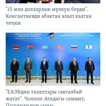
"15 млн долларлык мүлкүн берди".
Конгантиевди абактан алып калган
чечим
"ЕАЭБдин талаптары сакталбай
жатат". Чолпон-Атадагы саммит,
Пашиняндын сыны