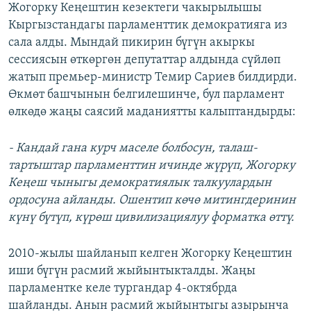
Жогорку Кеңештин кезектеги чакырылышы
ОНЛАЙН ШЕРИНЕ
ЭЖЕ-СИҢДИЛЕР
Кыргызстандагы парламенттик демократияга из
АЗАТТЫК+
сала алды. Мындай пикирин бүгүн акыркы
сессиясын өткөргөн депутаттар алдында сүйлөп
ЫҢГАЙСЫЗ СУРООЛОР
жатып премьер-министр Темир Сариев билдирди.
Өкмөт башчынын белгилешинче, бул парламент
ЭЕ/АРнун бардык сайттары
өлкөдө жаңы саясий маданиятты калыптандырды:
- Кандай гана курч маселе болбосун, талаш-
тартыштар парламенттин ичинде жүрүп, Жогорку
Кеңеш чыныгы демократиялык талкуулардын
ордосуна айланды. Ошентип көчө митингдеринин
күнү бүтүп, күрөш цивилизациялуу форматка өттү.
2010-жылы шайланып келген Жогорку Кеңештин
иши бүгүн расмий жыйынтыкталды. Жаңы
парламентке келе тургандар 4-октябрда
шайланды. Анын расмий жыйынтыгы азырынча