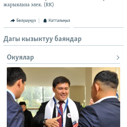
жарыялана элек. (RK)
Бөлүшүңүз
Катталыңыз
Дагы кызыктуу баяндар
Окуялар