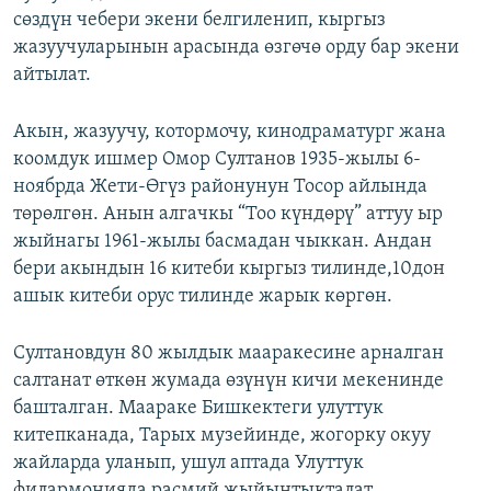
сөздүн чебери экени белгиленип, кыргыз
ОНЛАЙН ШЕРИНЕ
ЭЖЕ-СИҢДИЛЕР
жазуучуларынын арасында өзгөчө орду бар экени
АЗАТТЫК+
айтылат.
ЫҢГАЙСЫЗ СУРООЛОР
Акын, жазуучу, котормочу, кинодраматург жана
коомдук ишмер Омор Султанов 1935-жылы 6-
ЭЕ/АРнун бардык сайттары
ноябрда Жети-Өгүз районунун Тосор айлында
төрөлгөн. Анын алгачкы “Тоо күндөрү” аттуу ыр
жыйнагы 1961-жылы басмадан чыккан. Андан
бери акындын 16 китеби кыргыз тилинде,10дон
ашык китеби орус тилинде жарык көргөн.
Султановдун 80 жылдык мааракесине арналган
салтанат өткөн жумада өзүнүн кичи мекенинде
башталган. Маараке Бишкектеги улуттук
китепканада, Тарых музейинде, жогорку окуу
жайларда уланып, ушул аптада Улуттук
филармонияда расмий жыйынтыкталат.