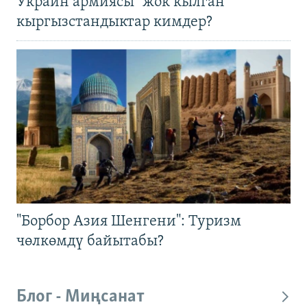
Украин армиясы "жок кылган"
кыргызстандыктар кимдер?
"Борбор Азия Шенгени": Туризм
чөлкөмдү байытабы?
Блог - Миңсанат