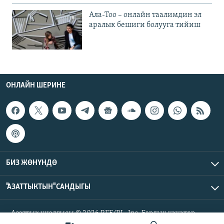
Ала-Тоо – онлайн таалимдин эл
аралык бешиги болууга тийиш
ОНЛАЙН ШЕРИНЕ
БИЗ ЖӨНҮНДӨ
"АЗАТТЫКТЫН" САНДЫГЫ
Азаттык үналгысы © 2026 RFE/RL, Inc. Бардык укуктар
корголгон.