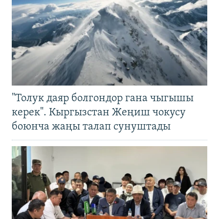
"Толук даяр болгондор гана чыгышы
керек". Кыргызстан Жеңиш чокусу
боюнча жаңы талап сунуштады