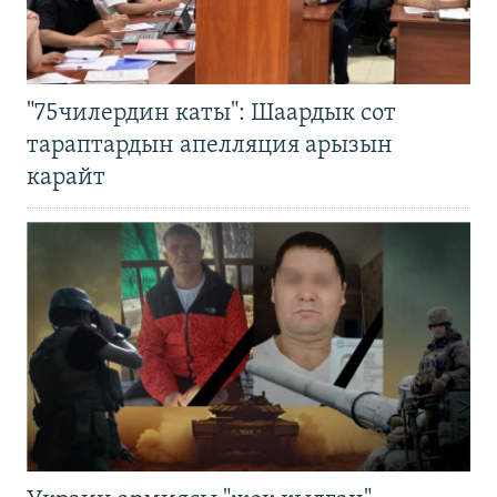
"75чилердин каты": Шаардык сот
тараптардын апелляция арызын
карайт