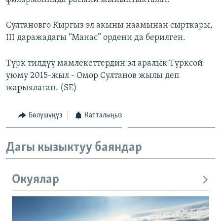
Султановго Кыргыз эл акыны наамынан сырткары,
III даражадагы “Манас” ордени да берилген.
Түрк тилдүү мамлекеттердин эл аралык Түрксой
уюму 2015-жыл - Омор Султанов жылы деп
жарыялаган. (SE)
Бөлүшүңүз
Катталыңыз
Дагы кызыктуу баяндар
Окуялар