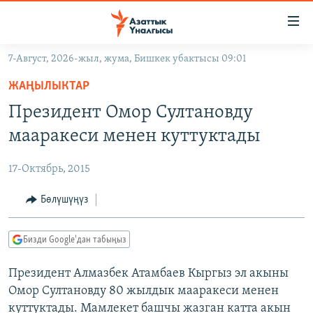
Линктер
Мазмунга
өтүңүз
7-Август, 2026-жыл, жума, Бишкек убактысы 09:01
Навигацияга
ЖАҢЫЛЫКТАР
өтүңүз
ЖАҢЫЛЫКТАР
КЫРГЫЗСТАН
Издөөгө
Президент Омор Султановду
салыңыз
ДҮЙНӨ
КЫРГЫЗСТАН
мааракеси менен куттуктады
УКРАИНА
САЯСАТ
ДҮЙНӨ
17-Октябрь, 2015
АТАЙЫН ИЛИКТӨӨ
ЭКОНОМИКА
БОРБОР АЗИЯ
ТВ ПРОГРАММАЛАР
Бөлүшүңүз
МАДАНИЯТ
ПОДКАСТ
БҮГҮН АЗАТТЫКТА
Бизди Google'дан табыңыз
ӨЗГӨЧӨ ПИКИР
ЭКСПЕРТТЕР ТАЛДАЙТ
Президент Алмазбек Атамбаев Кыргыз эл акыны
БИЗ ЖАНА ДҮЙНӨ
Русский
Омор Султановду 80 жылдык мааракеси менен
ДАНИСТЕ
куттуктады. Мамлекет башчы жазган катта акын