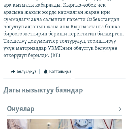
ара кызматы кабарлады. Кыргыз-өзбек чек
ОНЛАЙН ШЕРИНЕ
ЭЖЕ-СИҢДИЛЕР
арасына жакын жерде кармалган жаран ири
АЗАТТЫК+
суммадагы акча салынган пакетти Өзбекстандан
ЫҢГАЙСЫЗ СУРООЛОР
чогултуп алганын жана аны Кыргызстанга башка
бирөөгө жеткирип бериши керектигин билдирген.
Тиешелүү документтер толтурулуп, териштирүү
ЭЕ/АРнун бардык сайттары
үчүн материалдар УКМКнын облустук бөлүмүнө
өткөрүлүп берилди. (КЕ)
Бөлүшүңүз
Катталыңыз
Дагы кызыктуу баяндар
Окуялар