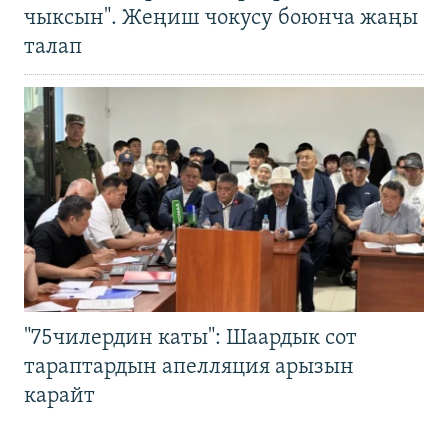
чыксын". Жеңиш чокусу боюнча жаңы
талап
"75чилердин каты": Шаардык сот
тараптардын апелляция арызын
карайт