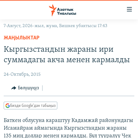
Линктер
Мазмунга
өтүңүз
7-Август, 2026-жыл, жума, Бишкек убактысы 17:43
Навигацияга
ЖАҢЫЛЫКТАР
өтүңүз
ЖАҢЫЛЫКТАР
КЫРГЫЗСТАН
Издөөгө
Кыргызстандын жараны ири
салыңыз
ДҮЙНӨ
КЫРГЫЗСТАН
суммадагы акча менен кармалды
УКРАИНА
САЯСАТ
ДҮЙНӨ
24-Октябрь, 2015
АТАЙЫН ИЛИКТӨӨ
ЭКОНОМИКА
БОРБОР АЗИЯ
ТВ ПРОГРАММАЛАР
Бөлүшүңүз
МАДАНИЯТ
ПОДКАСТ
БҮГҮН АЗАТТЫКТА
Бизди Google'дан табыңыз
ӨЗГӨЧӨ ПИКИР
ЭКСПЕРТТЕР ТАЛДАЙТ
Баткен облусуна караштуу Кадамжай районундагы
БИЗ ЖАНА ДҮЙНӨ
Русский
Исамайрам аймагында Кыргызстандын жараны
ДАНИСТЕ
135 миң доллар менен кармалды. Бул тууралуу Чек