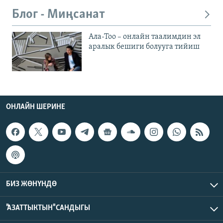
Блог - Миңсанат
Ала-Тоо – онлайн таалимдин эл
аралык бешиги болууга тийиш
ОНЛАЙН ШЕРИНЕ
БИЗ ЖӨНҮНДӨ
"АЗАТТЫКТЫН" САНДЫГЫ