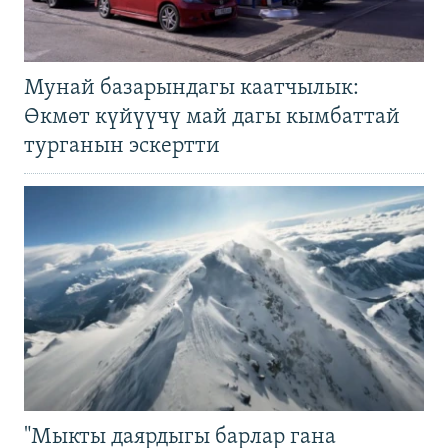
Мунай базарындагы каатчылык:
Өкмөт күйүүчү май дагы кымбаттай
турганын эскертти
"Мыкты даярдыгы барлар гана