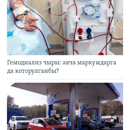
Гемодиализ чыры: акча маркумдарга
да которулганбы?