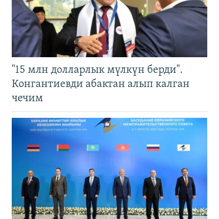
"15 млн долларлык мүлкүн берди".
Конгантиевди абактан алып калган
чечим