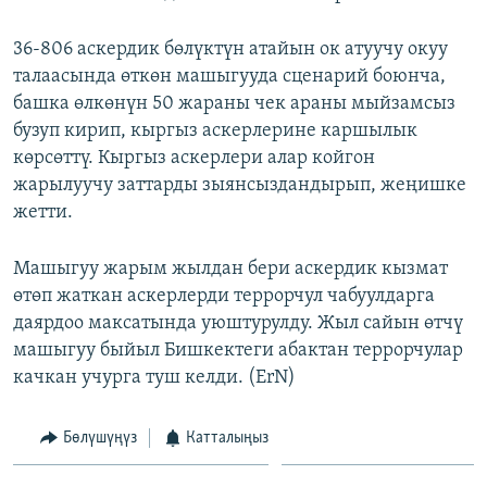
ОНЛАЙН ШЕРИНЕ
ЭЖЕ-СИҢДИЛЕР
36-806 аскердик бөлүктүн атайын ок атуучу окуу
АЗАТТЫК+
талаасында өткөн машыгууда сценарий боюнча,
ЫҢГАЙСЫЗ СУРООЛОР
башка өлкөнүн 50 жараны чек араны мыйзамсыз
бузуп кирип, кыргыз аскерлерине каршылык
көрсөттү. Кыргыз аскерлери алар койгон
ЭЕ/АРнун бардык сайттары
жарылуучу заттарды зыянсыздандырып, жеңишке
жетти.
Машыгуу жарым жылдан бери аскердик кызмат
өтөп жаткан аскерлерди террорчул чабуулдарга
даярдоо максатында уюштурулду. Жыл сайын өтчү
машыгуу быйыл Бишкектеги абактан террорчулар
качкан учурга туш келди. (ErN)
Бөлүшүңүз
Катталыңыз