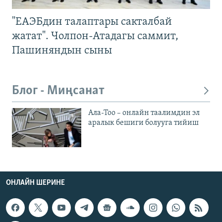
"ЕАЭБдин талаптары сакталбай
жатат". Чолпон-Атадагы саммит,
Пашиняндын сыны
Блог - Миңсанат
Ала-Тоо – онлайн таалимдин эл
аралык бешиги болууга тийиш
ОНЛАЙН ШЕРИНЕ