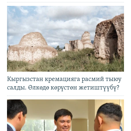
Кыргызстан кремацияга расмий тыюу
салды. Өлкөдө көрүстөн жетиштүүбү?