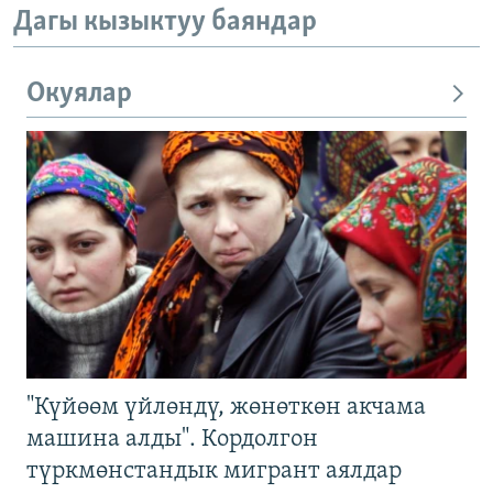
Дагы кызыктуу баяндар
Окуялар
"Күйөөм үйлөндү, жөнөткөн акчама
машина алды". Кордолгон
түркмөнстандык мигрант аялдар