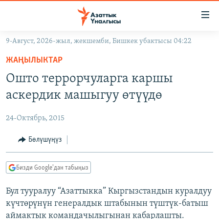
Линктер
Мазмунга
өтүңүз
9-Август, 2026-жыл, жекшемби, Бишкек убактысы 04:22
Навигацияга
ЖАҢЫЛЫКТАР
өтүңүз
ЖАҢЫЛЫКТАР
КЫРГЫЗСТАН
Издөөгө
Ошто террорчуларга каршы
салыңыз
ДҮЙНӨ
КЫРГЫЗСТАН
аскердик машыгуу өтүүдө
УКРАИНА
САЯСАТ
ДҮЙНӨ
24-Октябрь, 2015
АТАЙЫН ИЛИКТӨӨ
ЭКОНОМИКА
БОРБОР АЗИЯ
ТВ ПРОГРАММАЛАР
Бөлүшүңүз
МАДАНИЯТ
ПОДКАСТ
БҮГҮН АЗАТТЫКТА
Бизди Google'дан табыңыз
ӨЗГӨЧӨ ПИКИР
ЭКСПЕРТТЕР ТАЛДАЙТ
Бул тууралуу “Азаттыкка” Кыргызстандын куралдуу
БИЗ ЖАНА ДҮЙНӨ
Русский
күчтөрүнүн генералдык штабынын түштүк-батыш
ДАНИСТЕ
аймактык командачылыгынан кабарлашты.