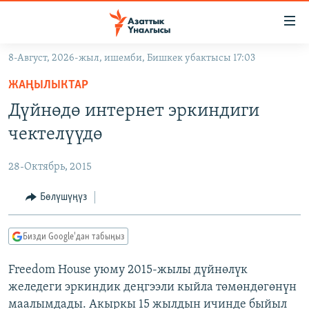
Линктер
Мазмунга
өтүңүз
8-Август, 2026-жыл, ишемби, Бишкек убактысы 17:03
Навигацияга
ЖАҢЫЛЫКТАР
өтүңүз
ЖАҢЫЛЫКТАР
КЫРГЫЗСТАН
Издөөгө
Дүйнөдө интернет эркиндиги
салыңыз
ДҮЙНӨ
КЫРГЫЗСТАН
чектелүүдө
УКРАИНА
САЯСАТ
ДҮЙНӨ
28-Октябрь, 2015
АТАЙЫН ИЛИКТӨӨ
ЭКОНОМИКА
БОРБОР АЗИЯ
ТВ ПРОГРАММАЛАР
Бөлүшүңүз
МАДАНИЯТ
ПОДКАСТ
БҮГҮН АЗАТТЫКТА
Бизди Google'дан табыңыз
ӨЗГӨЧӨ ПИКИР
ЭКСПЕРТТЕР ТАЛДАЙТ
Freedom House уюму 2015-жылы дүйнөлүк
БИЗ ЖАНА ДҮЙНӨ
Русский
желедеги эркиндик деңгээли кыйла төмөндөгөнүн
ДАНИСТЕ
маалымдады. Акыркы 15 жылдын ичинде быйыл