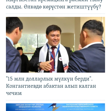
салды. Өлкөдө көрүстөн жетиштүүбү?
"15 млн долларлык мүлкүн берди".
Конгантиевди абактан алып калган
чечим