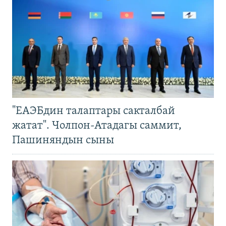
"ЕАЭБдин талаптары сакталбай
жатат". Чолпон-Атадагы саммит,
Пашиняндын сыны