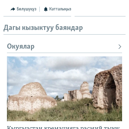
Бөлүшүңүз
Катталыңыз
Дагы кызыктуу баяндар
Окуялар
Кыргызстан кремацияга расмий тыюу