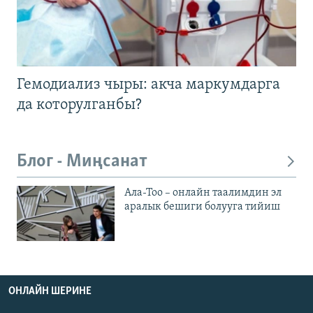
Гемодиализ чыры: акча маркумдарга
да которулганбы?
Блог - Миңсанат
Ала-Тоо – онлайн таалимдин эл
аралык бешиги болууга тийиш
ОНЛАЙН ШЕРИНЕ