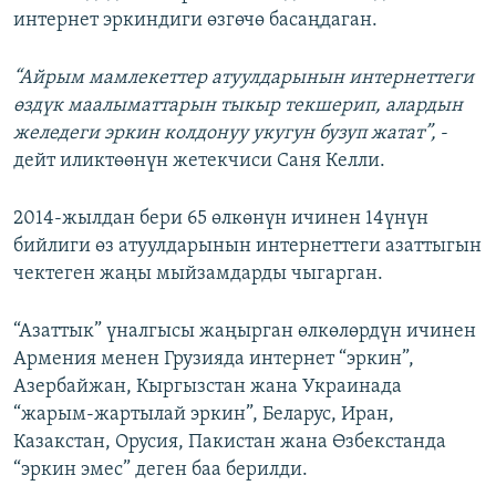
интернет эркиндиги өзгөчө басаңдаган.
ОНЛАЙН ШЕРИНЕ
ЭЖЕ-СИҢДИЛЕР
АЗАТТЫК+
“Айрым мамлекеттер атуулдарынын интернеттеги
ЫҢГАЙСЫЗ СУРООЛОР
өздүк маалыматтарын тыкыр текшерип, алардын
желедеги эркин колдонуу укугун бузуп жатат”,
-
дейт иликтөөнүн жетекчиси Саня Келли.
ЭЕ/АРнун бардык сайттары
2014-жылдан бери 65 өлкөнүн ичинен 14үнүн
бийлиги өз атуулдарынын интернеттеги азаттыгын
чектеген жаңы мыйзамдарды чыгарган.
“Азаттык” үналгысы жаңырган өлкөлөрдүн ичинен
Армения менен Грузияда интернет “эркин”,
Азербайжан, Кыргызстан жана Украинада
“жарым-жартылай эркин”, Беларус, Иран,
Казакстан, Орусия, Пакистан жана Өзбекстанда
“эркин эмес” деген баа берилди.