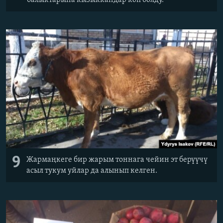
9
Жармаңкеге бир жарым тоннага чейин эт берүүчү
асыл тукум уйлар да алынып келген.