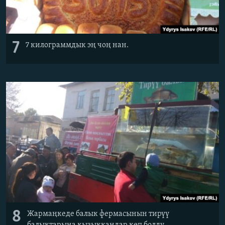
7
7 килограммдык эң чоң нан.
8
Жармаңкеде балык фермасынын тирүү
балыктарына кызыккандар көп болду.