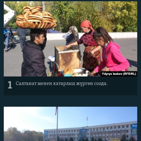
ОНЛАЙН ШЕРИНЕ
ЭЖЕ-СИҢДИЛЕР
АЗАТТЫК+
ЫҢГАЙСЫЗ СУРООЛОР
ЭЕ/АРнун бардык сайттары
1
Салтанат менен катарлаш жүргөн соода.