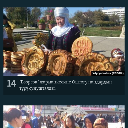
14
"Боорсок" жармаңкесине Оштогу нандардын
түрү сунушталды.