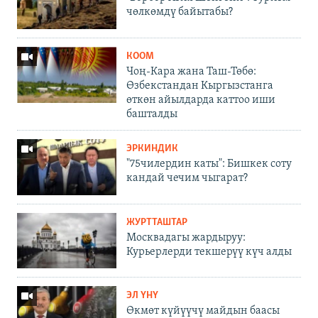
чөлкөмдү байытабы?
КООМ
Чоң-Кара жана Таш-Төбө:
Өзбекстандан Кыргызстанга
өткөн айылдарда каттоо иши
башталды
ЭРКИНДИК
"75чилердин каты": Бишкек соту
кандай чечим чыгарат?
ЖУРТТАШТАР
Москвадагы жардыруу:
Курьерлерди текшерүү күч алды
ЭЛ ҮНҮ
Өкмөт күйүүчү майдын баасы