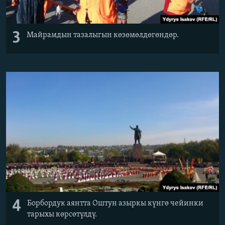
3
Майрамдын тазалыгын көзөмөлдөгөндөр.
4
Борбордук аянтта Оштун азыркы күнгө чейинки
тарыхы көрсөтүлдү.