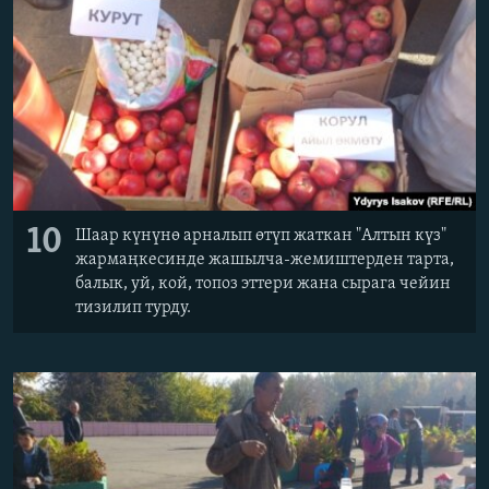
10
Шаар күнүнө арналып өтүп жаткан "Алтын күз"
жармаңкесинде жашылча-жемиштерден тарта,
балык, уй, кой, топоз эттери жана сырага чейин
тизилип турду.