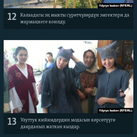
12
Калаадагы эң мыкты сүрөтчүлөрдүн эмгектери да
жармаңкеге коюлду.
13
Улуттук кийимдердин модасын көрсөтүүгө
даярданып жаткан кыздар.