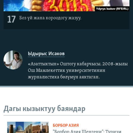
17
Боз үй жана короодогу жазуу.
Ыдырыс Исаков
«Азаттыктын» Оштогу кабарчысы. 2008-жылы
Ош Мамлекеттик университетинин
журналистика бөлүмүн аяктаган.
Дагы кызыктуу баяндар
БОРБОР АЗИЯ
"Борбор Азия Шенгени": Туризм