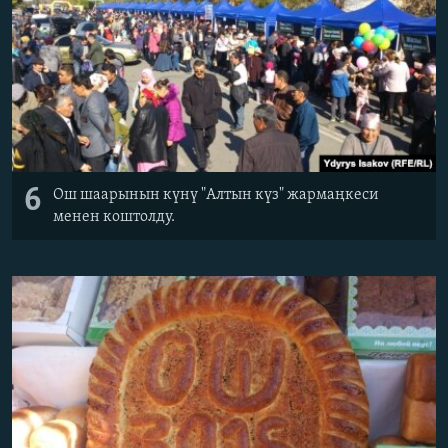
6
Ош шаарынын күнү "Алтын күз" жармаңкеси
менен коштолду.