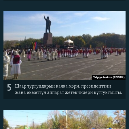
5
Шаар тургундарын калаа мэри, президенттин
жана өкмөттүн аппарат жетекчилери куттукташты.