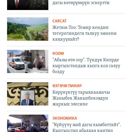
дагы көтөрүлөрүн эскертти
САЯСАТ
Жетим-Тоо: Темир кендин
тегерегиндеги талкуу эмнени
каңкуулайт?
КООМ
"Абалы өтө оор". Түндүк Кипрде
кыргызстандык кызга кол салуу
болду
ӨЗГӨЧӨ ПИКИР
Көрүнүктүү тарыхнаамачы
Жаныбек Жакыпбековдун
жаркын элесине
ЭКОНОМИКА
"Күйүүчү май дагы кымбаттайт".
Кыргызстан абалдан кантип