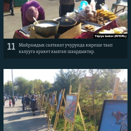
11
Майрамдык салтанат учурунда киреше таап
калууга аракет кылган шаардыктар.