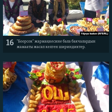
16
"Боорсок" жармаңкесине бала бакчалардын
жамааты жасап келген шириндиктер.