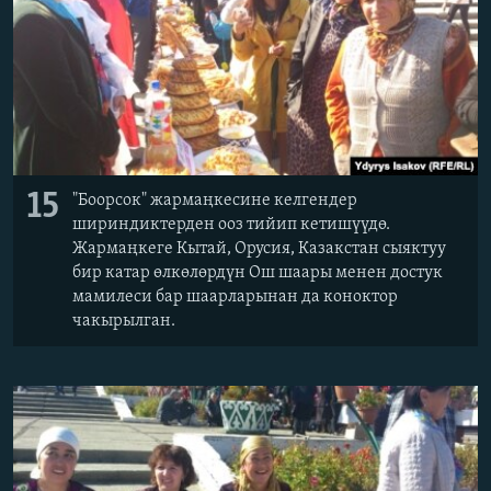
15
"Боорсок" жармаңкесине келгендер
шириндиктерден ооз тийип кетишүүдө.
Жармаңкеге Кытай, Орусия, Казакстан сыяктуу
бир катар өлкөлөрдүн Ош шаары менен достук
мамилеси бар шаарларынан да коноктор
чакырылган.