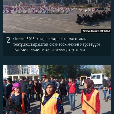
2
Оштун 3015 жылдык тарыхын массалык
театрлаштырылган оюн-зоок менен көрсөтүүгө
1500дөй студент жана окуучу катышты.