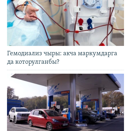
Гемодиализ чыры: акча маркумдарга
да которулганбы?