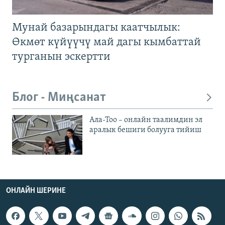
Мунай базарындагы каатчылык:
Өкмөт күйүүчү май дагы кымбаттай
турганын эскертти
Блог - Миңсанат
Ала-Тоо – онлайн таалимдин эл
аралык бешиги болууга тийиш
ОНЛАЙН ШЕРИНЕ