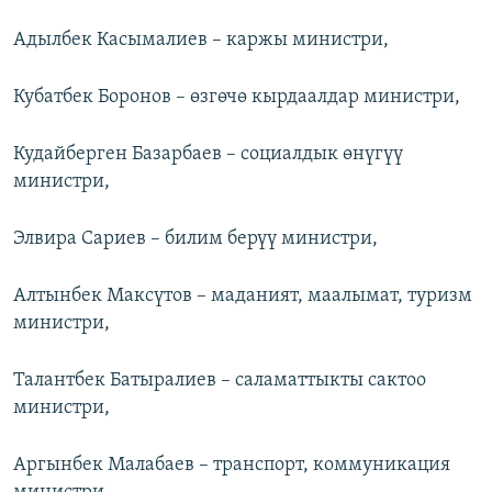
Адылбек Касымалиев – каржы министри,
Кубатбек Боронов – өзгөчө кырдаалдар министри,
Кудайберген Базарбаев – социалдык өнүгүү
министри,
Элвира Сариев – билим берүү министри,
Алтынбек Максүтов – маданият, маалымат, туризм
министри,
Талантбек Батыралиев – саламаттыкты сактоо
министри,
Аргынбек Малабаев – транспорт, коммуникация