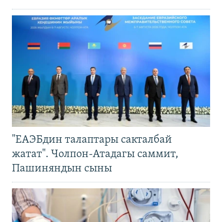
"ЕАЭБдин талаптары сакталбай
жатат". Чолпон-Атадагы саммит,
Пашиняндын сыны