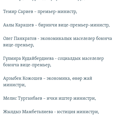
ОНЛАЙН ШЕРИНЕ
ЭЖЕ-СИҢДИЛЕР
Темир Сариев – премьер-министр,
АЗАТТЫК+
ЫҢГАЙСЫЗ СУРООЛОР
Аалы Карашев – биринчи вице-премьер-министр,
Олег Панкратов - экономикалык маселелер боюнча
ЭЕ/АРнун бардык сайттары
вице-премьер,
Гүлмира Кудайбердиева - социалдык маселелер
боюнча вице-премьер,
Арзыбек Кожошев – экономика, өнөр жай
министри,
Мелис Турганбаев – ички иштер министри,
Жылдыз Мамбеталиева - юстиция министри,