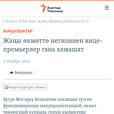
Линктер
Мазмунга
өтүңүз
7-Август, 2026-жыл, жума, Бишкек убактысы 21:13
Навигацияга
ЖАҢЫЛЫКТАР
өтүңүз
ЖАҢЫЛЫКТАР
КЫРГЫЗСТАН
Издөөгө
Жаңы өкмөттө негизинен вице-
салыңыз
ДҮЙНӨ
КЫРГЫЗСТАН
премьерлер гана алмашат
УКРАИНА
САЯСАТ
ДҮЙНӨ
3-Ноябрь, 2015
АТАЙЫН ИЛИКТӨӨ
ЭКОНОМИКА
БОРБОР АЗИЯ
ТВ ПРОГРАММАЛАР
Бөлүшүңүз
МАДАНИЯТ
ПОДКАСТ
БҮГҮН АЗАТТЫКТА
Бизди Google'дан табыңыз
ӨЗГӨЧӨ ПИКИР
ЭКСПЕРТТЕР ТАЛДАЙТ
Бүгүн Жогорку Кеңештин коалиция түзгөн
БИЗ ЖАНА ДҮЙНӨ
Русский
фракцияларында макулдашылгандай, өкмөт
ДАНИСТЕ
төмөнкүдөй курамда сунуш кылынууда: