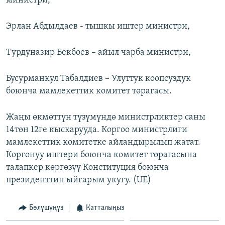
министри,
Эрлан Абдылдаев - тышкы иштер министри,
Турдуназир Бекбоев – айыл чарба министри,
Бусурманкул Табалдиев – Улуттук коопсуздук
боюнча мамлекеттик комитет төрагасы.
Жаңы өкмөттүн түзүмүндө министрликтер саны
14төн 12ге кыскарууда. Коргоо министрлиги
мамлекеттик комитетке айландырылып жатат.
Коргонуу иштери боюнча комитет төрагасына
талапкер көргөзүү Конституция боюнча
президенттин ыйгарым укугу. (UE)
Бөлүшүңүз
Катталыңыз