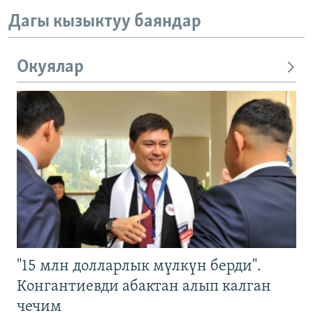
Дагы кызыктуу баяндар
Окуялар
"15 млн долларлык мүлкүн берди".
Конгантиевди абактан алып калган
чечим