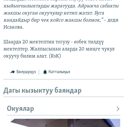
кыйынчылыктарды жаратууда. Айрыкча сабакты
жакшы окуган окуучулар кетип жатат. Буга
кандайдыр бир чек койсо жакшы болмок,”
– деди
Исакова.
Шаарда 20 мектептин тогузу - өзбек тилдүү
мектептер. Жалпысынан аларда 20 миңге чукул
окуучу билим алат. (RsK)
Бөлүшүңүз
Катталыңыз
Дагы кызыктуу баяндар
Окуялар