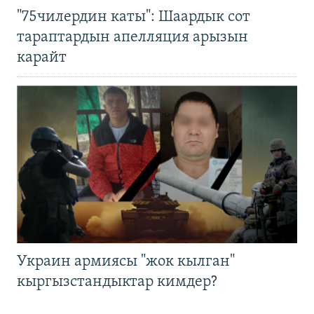
"75чилердин каты": Шаардык сот
тараптардын апелляция арызын
карайт
Украин армиясы "жок кылган"
кыргызстандыктар кимдер?