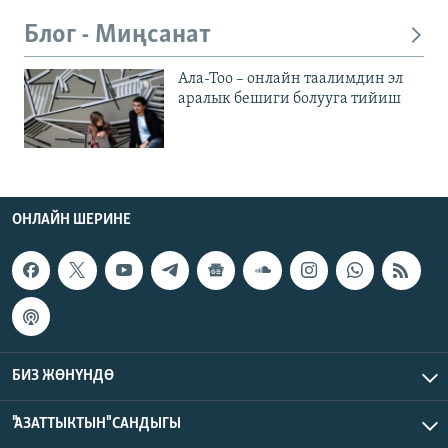
Блог - Миңсанат
Ала-Тоо – онлайн таалимдин эл
аралык бешиги болууга тийиш
ОНЛАЙН ШЕРИНЕ
БИЗ ЖӨНҮНДӨ
"АЗАТТЫКТЫН" САНДЫГЫ