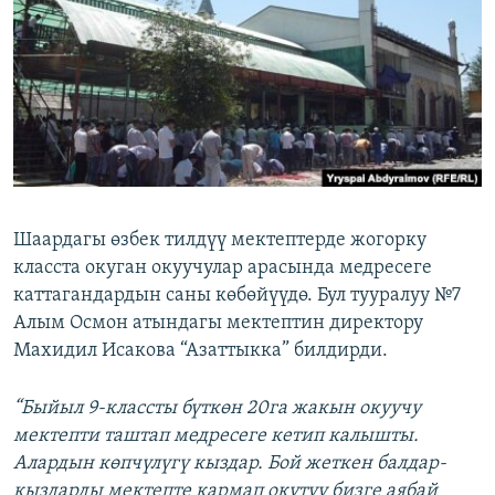
ОНЛАЙН ШЕРИНЕ
ЭЖЕ-СИҢДИЛЕР
АЗАТТЫК+
ЫҢГАЙСЫЗ СУРООЛОР
ЭЕ/АРнун бардык сайттары
Шаардагы өзбек тилдүү мектептерде жогорку
класста окуган окуучулар арасында медресеге
каттагандардын саны көбөйүүдө. Бул тууралуу №7
Алым Осмон атындагы мектептин директору
Махидил Исакова “Азаттыкка” билдирди.
“Быйыл 9-классты бүткөн 20га жакын окуучу
мектепти таштап медресеге кетип калышты.
Алардын көпчүлүгү кыздар. Бой жеткен балдар-
кыздарды мектепте кармап окутуу бизге аябай