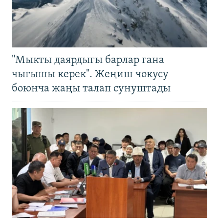
"Мыкты даярдыгы барлар гана
чыгышы керек". Жеңиш чокусу
боюнча жаңы талап сунуштады