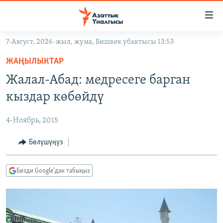
Линктер
Мазмунга
өтүңүз
7-Август, 2026-жыл, жума, Бишкек убактысы 13:53
Навигацияга
ЖАҢЫЛЫКТАР
өтүңүз
ЖАҢЫЛЫКТАР
КЫРГЫЗСТАН
Издөөгө
Жалал-Абад: медресеге барган
салыңыз
ДҮЙНӨ
КЫРГЫЗСТАН
кыздар көбөйдү
УКРАИНА
САЯСАТ
ДҮЙНӨ
4-Ноябрь, 2015
АТАЙЫН ИЛИКТӨӨ
ЭКОНОМИКА
БОРБОР АЗИЯ
ТВ ПРОГРАММАЛАР
Бөлүшүңүз
МАДАНИЯТ
ПОДКАСТ
БҮГҮН АЗАТТЫКТА
Бизди Google'дан табыңыз
ӨЗГӨЧӨ ПИКИР
ЭКСПЕРТТЕР ТАЛДАЙТ
БИЗ ЖАНА ДҮЙНӨ
Русский
ДАНИСТЕ