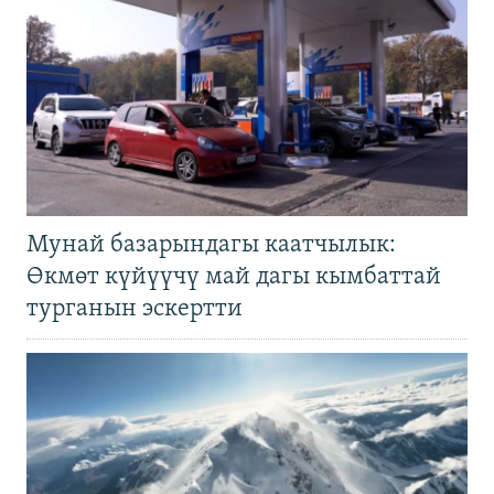
Мунай базарындагы каатчылык:
Өкмөт күйүүчү май дагы кымбаттай
турганын эскертти