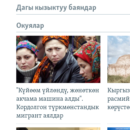
Дагы кызыктуу баяндар
Окуялар
"Күйөөм үйлөндү, жөнөткөн
Кыргыз
акчама машина алды".
расмий
Кордолгон түркмөнстандык
көрүст
мигрант аялдар