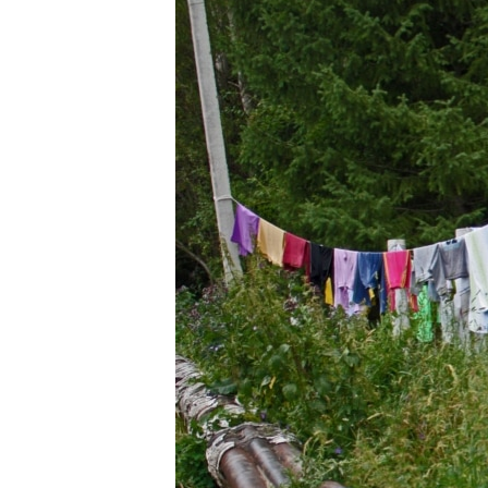
ЭЖЕ-СИҢДИЛЕР
АЗАТТЫК+
ЫҢГАЙСЫЗ СУРООЛОР