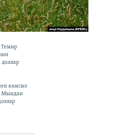
р Темир
нын
. доллар
нен камсыз
н. Мындан
доллар