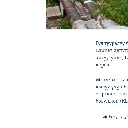
Бул тууралуу
Сариев депут
айтуусунда, 1
керек.
Маалыматка к
кылуу үчүн Е
сырткары чак
бөлүнгөн. (КЕ
Бөлүшүңү