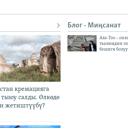
Блог - Миңсанат
Ала-Тоо – онл
таалимдин эл
бешиги болуу
стан кремацияга
 тыюу салды. Өлкөдө
өн жетиштүүбү?