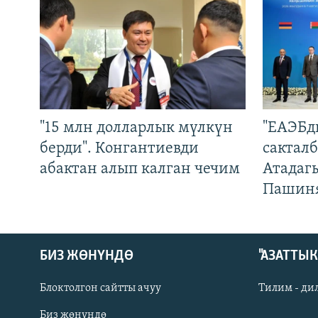
"15 млн долларлык мүлкүн
"ЕАЭБд
берди". Конгантиевди
сакталб
абактан алып калган чечим
Атадаг
Пашин
БИЗ ЖӨНҮНДӨ
"АЗАТТЫ
Блоктолгон сайтты ачуу
Тилим - ди
Биз жөнүндө