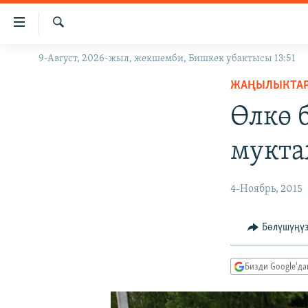
Линктер
Мазмунга
өтүңүз
Издөө
9-Август, 2026-жыл, жекшемби, Бишкек убактысы 13:51
ЖАҢЫЛЫКТАР
Навигацияга
өтүңүз
ЖАҢЫЛЫКТА
КЫРГЫЗСТАН
Издөөгө
Өлкө 
ДҮЙНӨ
КЫРГЫЗСТАН
салыңыз
УКРАИНА
САЯСАТ
ДҮЙНӨ
мукт
АТАЙЫН ИЛИКТӨӨ
ЭКОНОМИКА
БОРБОР АЗИЯ
ТВ ПРОГРАММАЛАР
МАДАНИЯТ
4-Ноябрь, 2015
ПОДКАСТ
БҮГҮН АЗАТТЫКТА
Бөлүшүңү
ӨЗГӨЧӨ ПИКИР
ЭКСПЕРТТЕР ТАЛДАЙТ
БИЗ ЖАНА ДҮЙНӨ
Бизди Google'д
ДАНИСТЕ