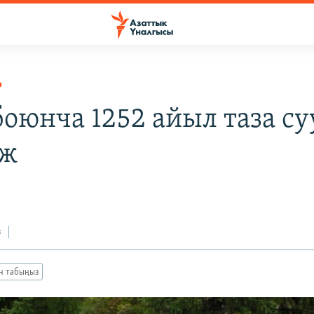
Р
боюнча 1252 айыл таза су
аж
з
ан табыңыз