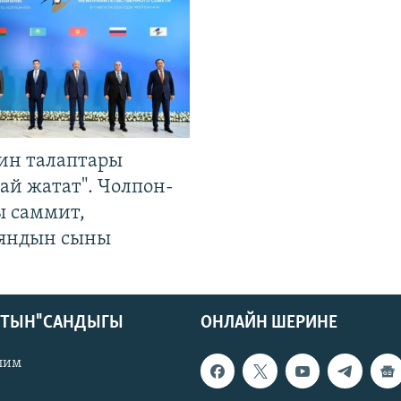
ин талаптары
ай жатат". Чолпон-
ы саммит,
яндын сыны
КТЫН" САНДЫГЫ
ОНЛАЙН ШЕРИНЕ
лим