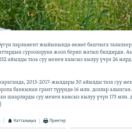
 бүгүн парламент жыйынында өкмөт башчыга талапке
аттардын суроолоруна жооп берип жатып билдирди. А
252 айылды таза суу менен камсыз кылуу үчүн 26 млрд
араганда, 2015-2017-жылдары 30 айылды таза суу ме
вропа банкынан грант түрүндө 16 млн. доллар алынга
ан шаарларды суу менен камсыз кылуу үчүн 173 млн. 
)
з
Катталыңыз
Принтер