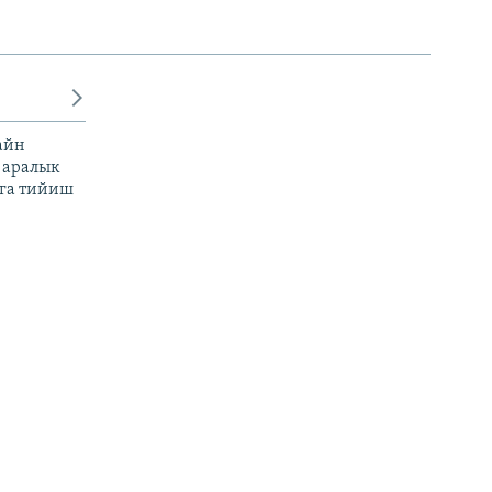
айн
 аралык
га тийиш