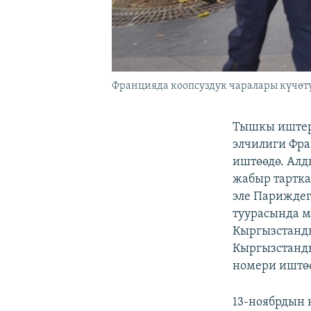
Францияда коопсуздук чаралары күчөтү
Тышкы иштер
элчилиги Фр
иштөөдө. Алд
жабыр тартка
эле Париждег
туурасында м
Кыргызстанды
Кыргызстанды
номери иштөө
13-ноябрдын 