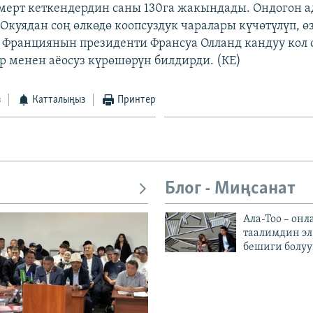
 мерт кеткендердин саны 130га жакындады. Ондогон 
 Окуядан соң өлкөдө коопсуздук чаралары күчөтүлүп, ө
Франциянын президенти Франсуа Олланд кандуу кол 
 менен аёосуз күрөшөрүн билдирди. (КЕ)
з
Катталыңыз
Принтер
Блог - Миңсанат
Ала-Тоо – онл
таалимдин эл
бешиги болуу