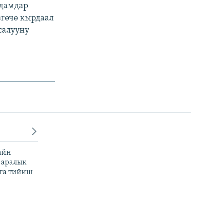
адамдар
згөчө кырдаал
салууну
айн
 аралык
га тийиш