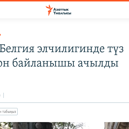
Р
Белгия элчилигинде түз
он байланышы ачылды
з
ан табыңыз