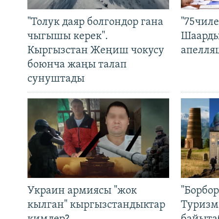
"Толук даяр болгондор гана
"75чиле
чыгышы керек".
Шаарды
Кыргызстан Жеңиш чокусу
апелля
боюнча жаңы талап
сунуштады
Украин армиясы "жок
"Борбо
кылган" кыргызстандыктар
Туризм