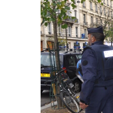
ЭЖЕ-СИҢДИЛЕР
АЗАТТЫК+
ЫҢГАЙСЫЗ СУРООЛОР