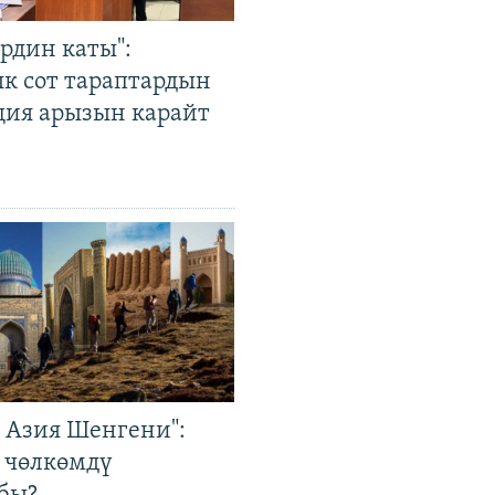
рдин каты":
к сот тараптардын
ция арызын карайт
р Азия Шенгени":
 чөлкөмдү