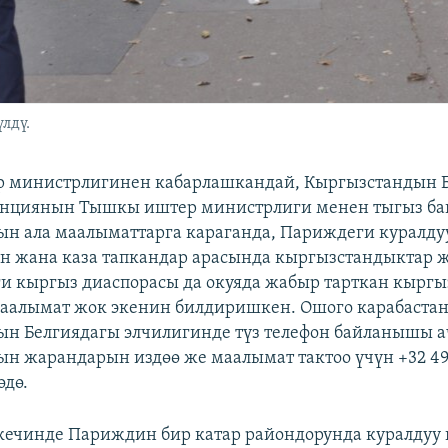
лдү.
 министрлигинен кабарлашкандай, Кыргызстандын 
анциянын Тышкы иштер министрлиги менен тыгыз б
ын ала маалыматтарга караганда, Париждеги куралдуу
н жана каза тапкандар арасында кыргызстандыктар 
и кыргыз диаспорасы да окуяда жабыр тарткан кырг
аалымат жок экенин билдиришкен. Ошого карабаста
н Белгиядагы элчилигинде түз телефон байланышы 
н жарандарын издөө же маалымат тактоо үчүн +32 49 
дө.
кечинде Париждин бир катар райондорунда куралдуу 