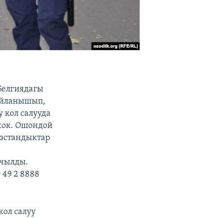
Белгиядагы
айланышып,
 кол салууда
жок. Ошондой
ызстандыктар
н
ачылды.
49 2 8888
кол салуу