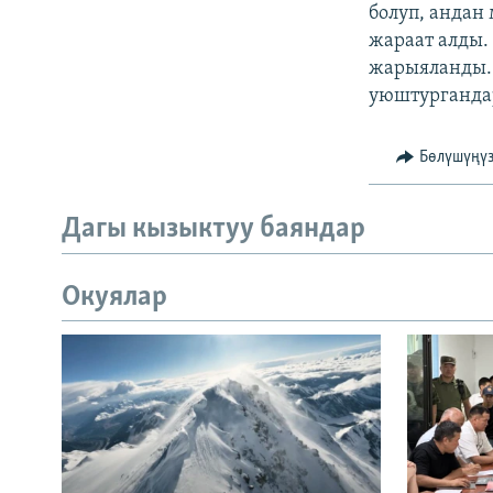
болуп, андан
жараат алды.
жарыяланды. 
уюштургандар
Бөлүшүңү
Дагы кызыктуу баяндар
Окуялар