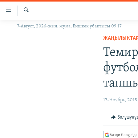
Линктер
Мазмунга
өтүңүз
Издөө
7-Август, 2026-жыл, жума, Бишкек убактысы 09:17
ЖАҢЫЛЫКТАР
Навигацияга
өтүңүз
ЖАҢЫЛЫКТА
КЫРГЫЗСТАН
Издөөгө
Темир
ДҮЙНӨ
КЫРГЫЗСТАН
салыңыз
УКРАИНА
САЯСАТ
ДҮЙНӨ
футбо
АТАЙЫН ИЛИКТӨӨ
ЭКОНОМИКА
БОРБОР АЗИЯ
тапш
ТВ ПРОГРАММАЛАР
МАДАНИЯТ
ПОДКАСТ
БҮГҮН АЗАТТЫКТА
17-Ноябрь, 2015
ӨЗГӨЧӨ ПИКИР
ЭКСПЕРТТЕР ТАЛДАЙТ
БИЗ ЖАНА ДҮЙНӨ
Бөлүшүңү
ДАНИСТЕ
Бизди Google'д