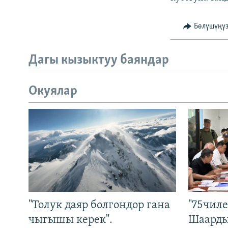
Бөлүшүңү
Дагы кызыктуу баяндар
Окуялар
"Толук даяр болгондор гана
"75чиле
чыгышы керек".
Шаарды