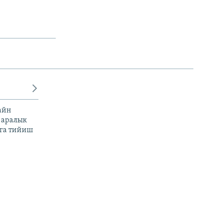
айн
 аралык
га тийиш