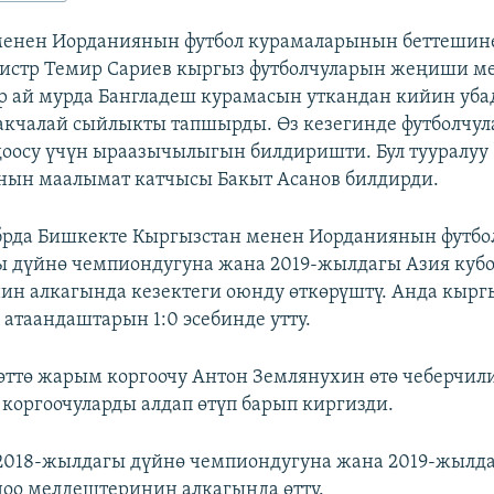
менен Иорданиянын футбол курамаларынын беттешин
истр Темир Сариев кыргыз футболчуларын жеңиши м
ир ай мурда Бангладеш курамасын уткандан кийин уба
акчалай сыйлыкты тапшырды. Өз кезегинде футболчул
оосу үчүн ыраазычылыгын билдиришти. Бул тууралуу 
нын маалымат катчысы Бакыт Асанов билдирди.
ябрда Бишкекте Кыргызстан менен Иорданиянын футб
 дүйнө чемпиондугуна жана 2019-жылдагы Азия кубо
н алкагында кезектеги оюнду өткөрүштү. Анда кырг
 атаандаштарын 1:0 эсебинде утту.
өттө жарым коргоочу Антон Землянухин өтө чеберчил
коргоочуларды алдап өтүп барып киргизди.
2018-жылдагы дүйнө чемпиондугуна жана 2019-жылд
доо мелдештеринин алкагында өттү.