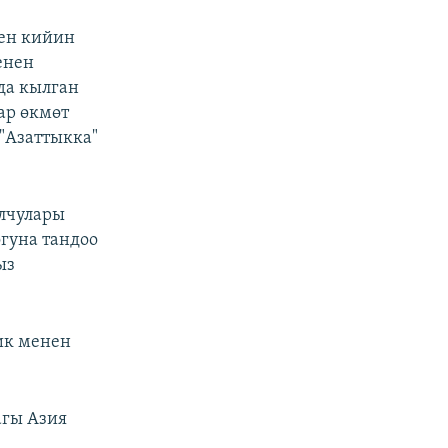
ен кийин
енен
да кылган
ар өкмөт
"Азаттыкка"
олчулары
гуна тандоо
ыз
ик менен
агы Азия