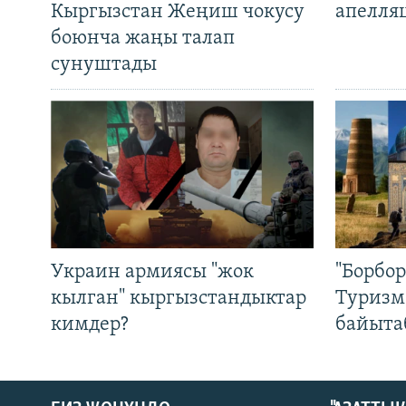
Кыргызстан Жеңиш чокусу
апелля
боюнча жаңы талап
сунуштады
Украин армиясы "жок
"Борбо
кылган" кыргызстандыктар
Туризм
кимдер?
байыта