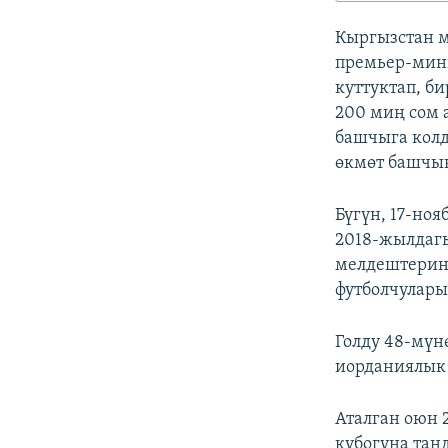
ЭЖЕ-СИҢДИЛЕР
Кыргызстан 
АЗАТТЫК+
премьер-мин
ЫҢГАЙСЫЗ СУРООЛОР
куттуктап, б
200 миң сом 
башчыга колд
өкмөт башчы
Бүгүн, 17-но
2018-жылдагы
мелдештерини
футболчулары
Голду 48-мүн
иорданиялык 
Аталган оюн 
кубогуна тан