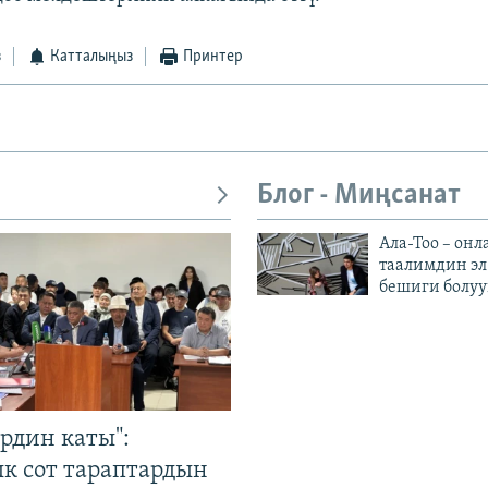
з
Катталыңыз
Принтер
Блог - Миңсанат
Ала-Тоо – онл
таалимдин эл
бешиги болуу
рдин каты":
к сот тараптардын