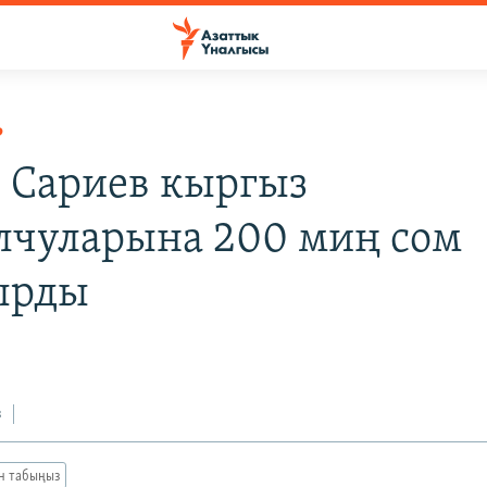
Р
 Сариев кыргыз
лчуларына 200 миң сом
ырды
з
ан табыңыз