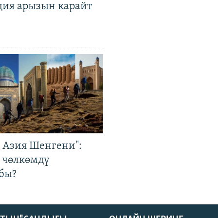
ция арызын карайт
р Азия Шенгени":
 чөлкөмдү
бы?