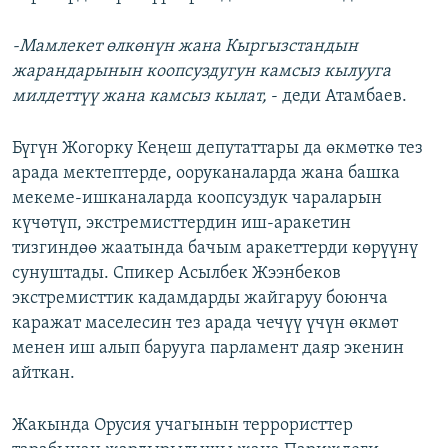
-Мамлекет өлкөнүн жана Кыргызстандын
жарандарынын коопсуздугун камсыз кылууга
милдеттүү жана камсыз кылат,
- деди Атамбаев.
Бүгүн Жогорку Кеңеш депутаттары да өкмөткө тез
арада мектептерде, ооруканаларда жана башка
мекеме-ишканаларда коопсуздук чараларын
күчөтүп, экстремисттердин иш-аракетин
тизгиндөө жаатында бачым аракеттерди көрүүнү
сунуштады. Спикер Асылбек Жээнбеков
экстремисттик кадамдарды жайгаруу боюнча
каражат маселесин тез арада чечүү үчүн өкмөт
менен иш алып барууга парламент даяр экенин
айткан.
Жакында Орусия учагынын террористтер