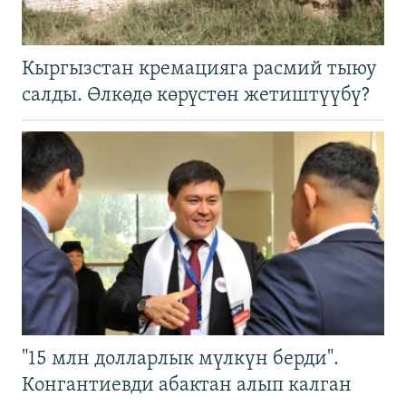
Кыргызстан кремацияга расмий тыюу
салды. Өлкөдө көрүстөн жетиштүүбү?
"15 млн долларлык мүлкүн берди".
Конгантиевди абактан алып калган