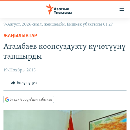
Линктер
Мазмунга
өтүңүз
9-Август, 2026-жыл, жекшемби, Бишкек убактысы 01:27
Навигацияга
ЖАҢЫЛЫКТАР
өтүңүз
ЖАҢЫЛЫКТАР
КЫРГЫЗСТАН
Издөөгө
Атамбаев коопсуздукту күчөтүүнү
салыңыз
ДҮЙНӨ
КЫРГЫЗСТАН
тапшырды
УКРАИНА
САЯСАТ
ДҮЙНӨ
19-Ноябрь, 2015
АТАЙЫН ИЛИКТӨӨ
ЭКОНОМИКА
БОРБОР АЗИЯ
ТВ ПРОГРАММАЛАР
Бөлүшүңүз
МАДАНИЯТ
ПОДКАСТ
БҮГҮН АЗАТТЫКТА
Бизди Google'дан табыңыз
ӨЗГӨЧӨ ПИКИР
ЭКСПЕРТТЕР ТАЛДАЙТ
БИЗ ЖАНА ДҮЙНӨ
Русский
ДАНИСТЕ