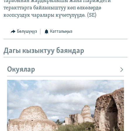
тарабынан жардырылышы жана Париждеги
теракттарга байланыштуу көп өлкөлөрдө
коопсуздук чаралары күчөтүлүүдө. (SE)
Бөлүшүңүз
Катталыңыз
Дагы кызыктуу баяндар
Окуялар