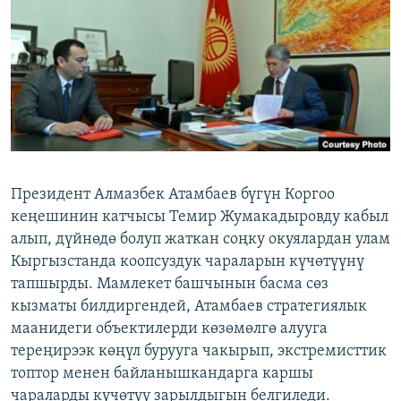
ОНЛАЙН ШЕРИНЕ
ЭЖЕ-СИҢДИЛЕР
АЗАТТЫК+
ЫҢГАЙСЫЗ СУРООЛОР
ЭЕ/АРнун бардык сайттары
Президент Алмазбек Атамбаев бүгүн Коргоо
кеңешинин катчысы Темир Жумакадыровду кабыл
алып, дүйнөдө болуп жаткан соңку окуялардан улам
Кыргызстанда коопсуздук чараларын күчөтүүнү
тапшырды. Мамлекет башчынын басма сөз
кызматы билдиргендей, Атамбаев стратегиялык
маанидеги объектилерди көзөмөлгө алууга
тереңирээк көңүл бурууга чакырып, экстремисттик
топтор менен байланышкандарга каршы
чараларды күчөтүү зарылдыгын белгиледи.