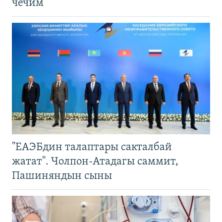
чечим
"ЕАЭБдин талаптары сакталбай
жатат". Чолпон-Атадагы саммит,
Пашиняндын сыны