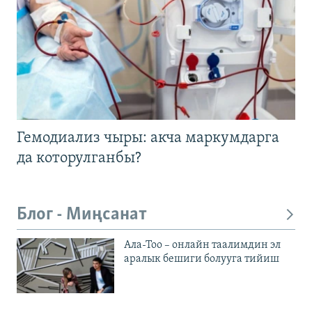
Гемодиализ чыры: акча маркумдарга
да которулганбы?
Блог - Миңсанат
Ала-Тоо – онлайн таалимдин эл
аралык бешиги болууга тийиш