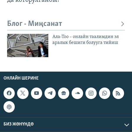
да которулганбы?
Блог - Миңсанат
Ала-Тоо – онлайн таалимдин эл
аралык бешиги болууга тийиш
ОНЛАЙН ШЕРИНЕ
БИЗ ЖӨНҮНДӨ