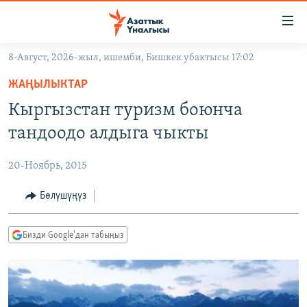
Линктер
Мазмунга
өтүңүз
8-Август, 2026-жыл, ишемби, Бишкек убактысы 17:02
Навигацияга
ЖАҢЫЛЫКТАР
өтүңүз
ЖАҢЫЛЫКТАР
КЫРГЫЗСТАН
Издөөгө
Кыргызстан туризм боюнча
салыңыз
ДҮЙНӨ
КЫРГЫЗСТАН
тандоодо алдыга чыкты
УКРАИНА
САЯСАТ
ДҮЙНӨ
20-Ноябрь, 2015
АТАЙЫН ИЛИКТӨӨ
ЭКОНОМИКА
БОРБОР АЗИЯ
ТВ ПРОГРАММАЛАР
Бөлүшүңүз
МАДАНИЯТ
ПОДКАСТ
БҮГҮН АЗАТТЫКТА
Бизди Google'дан табыңыз
ӨЗГӨЧӨ ПИКИР
ЭКСПЕРТТЕР ТАЛДАЙТ
БИЗ ЖАНА ДҮЙНӨ
Русский
ДАНИСТЕ