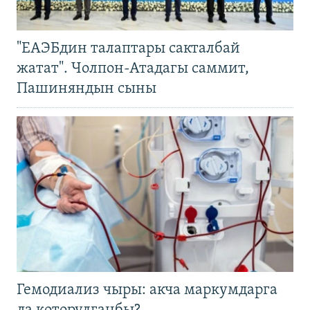
"ЕАЭБдин талаптары сакталбай
жатат". Чолпон-Атадагы саммит,
Пашиняндын сыны
Гемодиализ чыры: акча маркумдарга