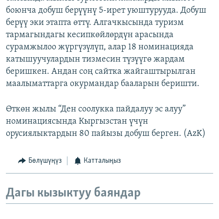
боюнча добуш берүүнү 5-ирет уюштурууда. Добуш
берүү эки этапта өттү. Алгачкысында туризм
тармагындагы кесипкөйлөрдүн арасында
сурамжылоо жүргүзүлүп, алар 18 номинацияда
катышуучулардын тизмесин түзүүгө жардам
беришкен. Андан соң сайтка жайгаштырылган
маалыматтарга окурмандар бааларын беришти.
Өткөн жылы “Ден соолукка пайдалуу эс алуу”
номинациясында Кыргызстан үчүн
орусиялыктардын 80 пайызы добуш берген. (AzK)
Бөлүшүңүз
Катталыңыз
Дагы кызыктуу баяндар