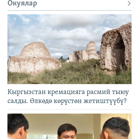
Окуялар
Кыргызстан кремацияга расмий тыюу
салды. Өлкөдө көрүстөн жетиштүүбү?