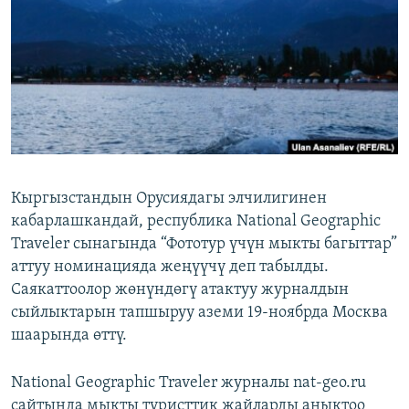
ОНЛАЙН ШЕРИНЕ
ЭЖЕ-СИҢДИЛЕР
АЗАТТЫК+
ЫҢГАЙСЫЗ СУРООЛОР
ЭЕ/АРнун бардык сайттары
Кыргызстандын Орусиядагы элчилигинен
кабарлашкандай, республика National Geographic
Traveler сынагында “Фототур үчүн мыкты багыттар”
аттуу номинацияда жеңүүчү деп табылды.
Саякаттоолор жөнүндөгү атактуу журналдын
сыйлыктарын тапшыруу аземи 19-ноябрда Москва
шаарында өттү.
National Geographic Traveler журналы nat-geo.ru
сайтында мыкты туристтик жайларды аныктоо