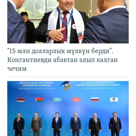
"15 млн долларлык мүлкүн берди".
Конгантиевди абактан алып калган
чечим